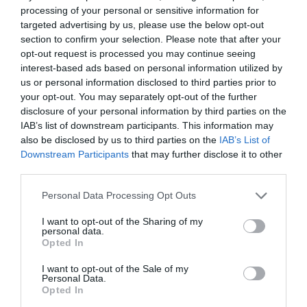
processing of your personal or sensitive information for
targeted advertising by us, please use the below opt-out
section to confirm your selection. Please note that after your
opt-out request is processed you may continue seeing
A megnyitón Oroszország észak-koreai nagykövete és a
nagykövetség munkatársai is jelen voltak, akiket a KCNA
interest-based ads based on personal information utilized by
„különleges vendégekként” említett. A két ország közötti
us or personal information disclosed to third parties prior to
kapcsolatok az elmúlt években látványosan szorosabbá váltak,
your opt-out. You may separately opt-out of the further
észak-koreai katonai egységek pedig – phenjani állítások szerint –
disclosure of your personal information by third parties on the
részt vettek az ukrán betörés visszaverésében az oroszországi
IAB’s list of downstream participants. This information may
Kurszk térségében.
also be disclosed by us to third parties on the
IAB’s List of
Downstream Participants
that may further disclose it to other
A komplexum 2025. július 1-jén nyitja meg kapuit a belföldi turisták
third parties.
előtt, ugyanakkor nyugati sajtóértesülések szerint az üdülőhely fő
célközönsége az orosz turisták lesznek. Az oroszországi
Please note that this website/app uses one or more Google
Personal Data Processing Opt Outs
Tengermelléki hatóságok szerint szervezett csoportos utak
services and may gather and store information including but
indulnak majd Észak-Koreába, amelyek strandolás mellett Phenjan
not limited to your visit or usage behaviour. You may click to
I want to opt-out of the Sharing of my
meglátogatását is magukban foglalják.
personal data.
grant or deny consent to Google and its third-party tags to
Opted In
Drága csomagok, szigorú szabályok
use your data for below specified purposes in below Google
consent section.
I want to opt-out of the Sale of my
Personal Data.
Opted In