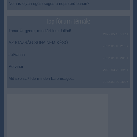
Nem is olyan egészséges a népszerű banán?
top fórum témák:
Tanár Úr gyere, mindjárt lesz Lillád!
2022.05.10 21:11
AZ IGAZSÁG SOHA NEM KÉSŐ
2022.05.10 21:07
JólVanna
2022.05.10 20:31
Porvihar
2022.03.29 16:11
Mit szólsz? Ide minden baromságot...
2022.03.29 16:06