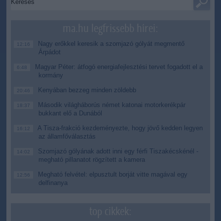
ma.hu legfrissebb hírei:
Nagy erőkkel keresik a szomjazó gólyát megmentő
12:16
Árpádot
Magyar Péter: átfogó energiafejlesztési tervet fogadott el a
6:48
kormány
Kenyában bezzeg minden zöldebb
20:46
Második világháborús német katonai motorkerékpár
18:37
bukkant elő a Dunából
A Tisza-frakció kezdeményezte, hogy jövő kedden legyen
16:12
az államfőválasztás
Szomjazó gólyának adott inni egy férfi Tiszakécskénél -
14:02
megható pillanatot rögzített a kamera
Megható felvétel: elpusztult borját vitte magával egy
12:56
delfinanya
top cikkek: