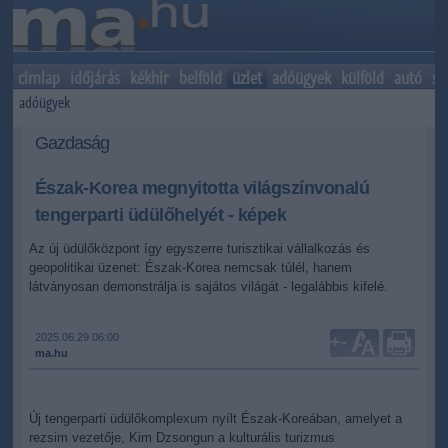
címlap
időjárás
kékhír
belföld
üzlet
adóügyek
külföld
autó
sp
adóügyek
Gazdaság
Észak-Korea megnyitotta világszínvonalú
tengerparti üdülőhelyét - képek
Az új üdülőközpont így egyszerre turisztikai vállalkozás és
geopolitikai üzenet: Észak-Korea nemcsak túlél, hanem
látványosan demonstrálja is sajátos világát - legalábbis kifelé.
2025.06.29 06:00
+
-
ma.hu
Új tengerparti üdülőkomplexum nyílt Észak-Koreában, amelyet a
rezsim vezetője, Kim Dzsongun a kulturális turizmus