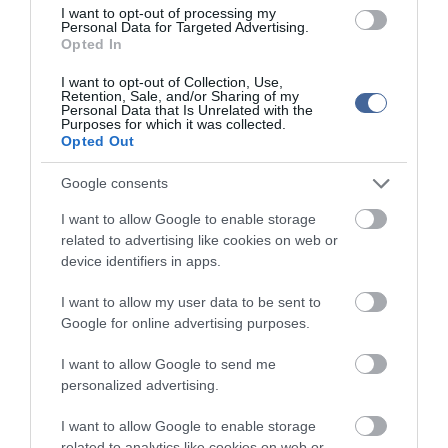
I want to opt-out of processing my
Personal Data for Targeted Advertising.
Opted In
I want to opt-out of Collection, Use,
Retention, Sale, and/or Sharing of my
Personal Data that Is Unrelated with the
Purposes for which it was collected.
Opted Out
Google consents
I want to allow Google to enable storage
Az orosz sajtó szerint a nyolcnapos nyaralócsomagok ára
related to advertising like cookies on web or
körülbelül 1 800 dollár személyenként. Az utazásokat szigorú
device identifiers in apps.
korlátozások övezik: az észak-koreai látogatók számára kötelező
idegenvezetők kísérik az utat, a programok előre meghatározottak,
I want to allow my user data to be sent to
bizonyos helyszínek fényképezése és egyes irodalmi művek
Google for online advertising purposes.
behozatala pedig tiltott.
I want to allow Google to send me
Ennek ellenére a számok növekedést mutatnak: 2024-ben több
mint 1 500 orosz turista látogatott el Észak-Koreába, ami jelentős
personalized advertising.
ugrás a korábbi évekhez képest.
I want to allow Google to enable storage
A Wonszan-Kalma projekt jól illeszkedik Kim Dzsongun azon
related to analytics like cookies on web or