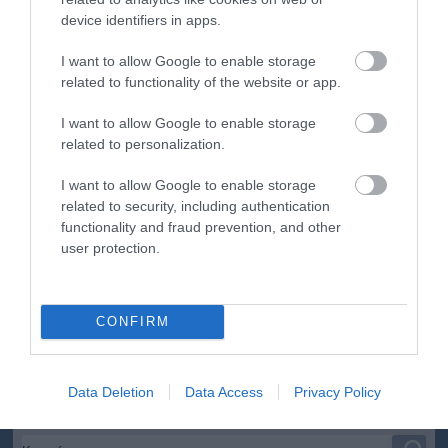
stratégiájába, amelyben a turizmust propagandaeszközként is
device identifiers in apps.
használja. A luxusnak látszó fejlesztések célja, hogy külföld felé
modern és nyitott ország képét sugallják, miközben a valóságban
I want to allow Google to enable storage
a lakosság jelentős része továbbra is súlyos gazdasági
related to functionality of the website or app.
nehézségekkel küzd, és az ország szinte teljesen el van
szigetelve a külvilágtól.
I want to allow Google to enable storage
related to personalization.
Az új üdülőközpont így egyszerre turisztikai vállalkozás és
geopolitikai üzenet: Észak-Korea nemcsak túlél, hanem
látványosan demonstrálja is sajátos világát – legalábbis kifelé.
I want to allow Google to enable storage
related to security, including authentication
functionality and fraud prevention, and other
user protection.
Figyelem! A cikkhez hozzáfűzött hozzászólások nem a
ma.hu
network nézeteit
tükrözik. A szerkesztőség mindössze a hírek publikációjával foglalkozik, a
kommenteket nem tudja befolyásolni - azok az olvasók személyes véleményét
CONFIRM
tartalmazzák.
Kérjük, kulturáltan, mások személyiségi jogainak és jó hírnevének tiszteletben
tartásával kommenteljenek!
Data Deletion
Data Access
Privacy Policy