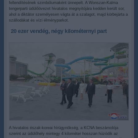
fellendítésének szimbólumaként ünnepelt. A Wonszan-Kalma
tengerparti üdülőövezet hivatalos megnyitójára kedden került sor,
ahol a diktátor személyesen vágta át a szalagot, majd körbejárta a
szállodákat és vízi élményparkot.
20 ezer vendég, négy kilométernyi part
A hivatalos észak-koreai hírügynökség, a KCNA beszámolója
szerint az üdülőhely mintegy 4 kilométer hosszan húzódik az