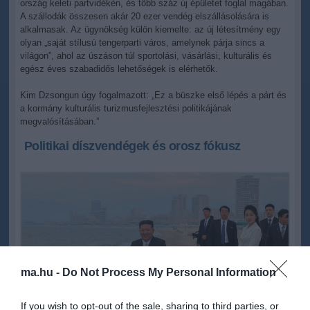
ország keleti partvidékén, és több száz új épületet foglal magában.
A szállodák összesen akár 20 ezer vendég elszállásolására is
alkalmasak. Az ügynökség külön kiemelte: az új létesítmény egy
olyan „saját stílusú tengerparti város, amelynek párja sincs a
világon”, ahol az úszáson túl sportolási, vásárlási, kulturális és
egész éves szabadidős lehetőségek is elérhetők.
Kim Dzsongun úgy fogalmazott: „Ez a büszke első lépés a párt és
a kormány kulturális turizmusfejlesztési politikájának
megvalósításában.”
Politikai díszvendégek és orosz fókusz
ma.hu -
Do Not Process My Personal Information
If you wish to opt-out of the sale, sharing to third parties, or