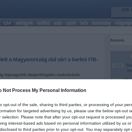
2026. 
üzlet
adóügyek
külföld
autó
sport
tech
tudomány
világvége
ett a Magyarország rád vár! a berlini ITB-
Nag
12:16
me
ág legnagyobb idegenforgalmi szakvásárán
.
Magy
6:48
te
o Not Process My Personal Information
Ke
+
-
20:46
Más
to opt-out of the sale, sharing to third parties, or processing of your per
18:37
 a Magyarország rád vár! kampány a világ
mo
formation for targeted advertising by us, please use the below opt-out s
enforgalmi szakvásárán, a berlini nemzetközi
r selection. Please note that after your opt-out request is processed y
A T
én (ITB), ami fontos visszajelzés az országmárka
16:12
eing interest-based ads based on personal information utilized by us or
ke
ndta Guller Zoltán, a Magyar Turisztikai Ügynökség
disclosed to third parties prior to your opt-out. You may separately opt-
gatója az MTI-nek adott interjújában vasárnap.