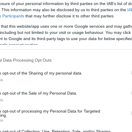
Szo
14:02
losure of your personal information by third parties on the IAB’s list of
Ti
arország rád vár! belföldi turisztikai kampányért a
. This information may also be disclosed by us to third parties on the
IA
rö
ökség kapta az elismerést a vásár kreatív zsűrijétől. A
Participants
that may further disclose it to other third parties.
özepétől augusztus végéig tartó reklámokban a hazai
Meg
12:56
vésbé ismert kulturális, épített és természeti értékeket
 that this website/app uses one or more Google services and may gath
ma
épszerűsítették, így például a Tokaji borvidék mellett
including but not limited to your visit or usage behaviour. You may click 
lthegyet vagy az egerszalóki sódombot.
 to Google and its third-party tags to use your data for below specifi
ogle consent section.
 célok népszerűsítésének óriási hatása van a belföldi
ésére, adataik szerint az őszi, borvidékekre
Nem is ol
ny hatására például Tokajban 30 százalékkal, a téli
l Data Processing Opt Outs
a Hévízen 25 százalékkal nőtt a vendégéjszakák
 alatt. Az MTÜ kampányaiban arra törekszik, hogy a
gyenlítése mellett addig nem ismert helyeket,
o opt-out of the Sharing of my personal data.
utasson meg az országból.
In
Tanár Úr gy
lentős elismerés Guller Zoltán szerint, mivel a
AZ IGAZ
o opt-out of the Sale of my Personal Data.
ágban az országok között jelentős verseny van nemcsak
 hanem a turistákért is. Ebben a versenyben az
In
moly versenyelőnyt hoz Magyarországnak. Az
JólVanna
nden marketingkommunikációs megjelenést és
to opt-out of processing my Personal Data for Targeted
agában foglal, ami hozzájárul az ország pozitív
ing.
Porvihar
ítéléséhez. Az MTÜ valamennyi kampánya arra a
In
 hogy a turizmus a hazaszeretet egyik formája - tette
Mit szólsz
szág versenyelőnye a turizmusban a víz és a
o opt-out of Collection, Use, Retention, Sale, and/or Sharing