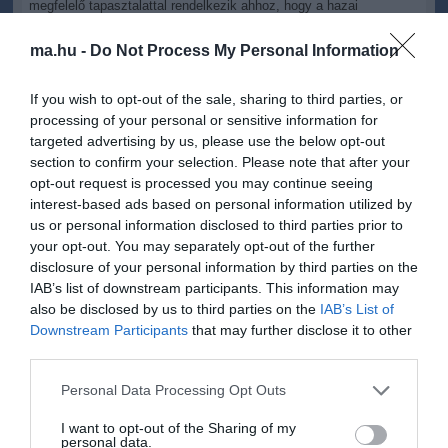
megfelelő tapasztalattal rendelkezik ahhoz, hogy a hazai
víruskutatási és genom-szekvenálási erőfeszítéseknek
megbízható információtechnológiai támogatást nyújthasson -
ma.hu -
Do Not Process My Personal Information
hangsúlyozza a kommüniké.
If you wish to opt-out of the sale, sharing to third parties, or
Az intézetek szakértői várják olyan magyar kutatók,
kutatócsoportok jelentkezését, akik a vírussal vagy a járvánnyal
processing of your personal or sensitive information for
foglalkoznak, és számítási kapacitásra lenne szükségük.
targeted advertising by us, please use the below opt-out
section to confirm your selection. Please note that after your
A HP és digitális gyártási közössége a 3D nyomtatásban rejlő
opt-out request is processed you may continue seeing
lehetőségek kihasználásával járul hozzá a koronavírus-járvány
interest-based ads based on personal information utilized by
elleni harchoz. A 3D nyomtatással foglalkozó csapatok a
us or personal information disclosed to third parties prior to
rendelkezésre álló technológiát, tapasztalatot és gyártási
your opt-out. You may separately opt-out of the further
kapacitást arra használják fel, hogy a vírus elleni védekezéshez
disclosure of your personal information by third parties on the
szükséges alkatrészeket készítsenek - közölte a HP az MTI-vel.
IAB’s list of downstream participants. This information may
also be disclosed by us to third parties on the
IAB’s List of
Tájékoztatásuk szerint világszerte már több mint ezer darab, 3D
nyomtatással készült elem jutott el a vírus ellen küzdő
Downstream Participants
that may further disclose it to other
kórházakba. Az első jóváhagyott és legyártott eszközök között
third parties.
megtalálhatók védőmaszkok, arcvédő pajzsok, maszkrögzítők,
orrtisztítók, higiénikus ajtónyitók és lélegeztetőgép-alkatrészek is.
Please note that this website/app uses one or more Google
Personal Data Processing Opt Outs
services and may gather and store information including but
A HP és partnerei rövidesen ingyenesen letölthetővé teszik
not limited to your visit or usage behaviour. You may click to
I want to opt-out of the Sharing of my
personal data.
számos olyan alkatrész jóváhagyott tervét, amelyeknek