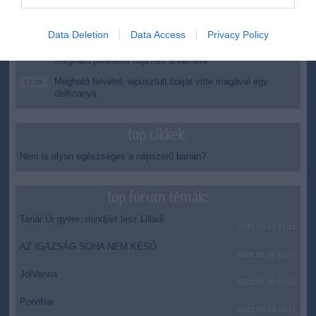
A Tisza-frakció kezdeményezte, hogy jövő kedden legyen
16:12
az államfőválasztás
Data Deletion
Data Access
Privacy Policy
Szomjazó gólyának adott inni egy férfi Tiszakécskénél -
14:02
megható pillanatot rögzített a kamera
Megható felvétel: elpusztult borját vitte magával egy
12:56
delfinanya
top cikkek:
Nem is olyan egészséges a népszerű banán?
top fórum témák:
Tanár Úr gyere, mindjárt lesz Lillád!
2022.05.10 21:11
AZ IGAZSÁG SOHA NEM KÉSŐ
2022.05.10 21:07
JólVanna
2022.05.10 20:31
Porvihar
2022.03.29 16:11