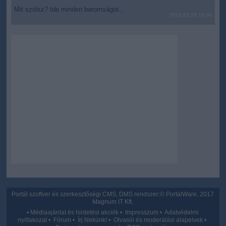
Mit szólsz? Ide minden baromságot...
2022.03.29 16:06
Portál szoftver és szerkesztőségi CMS, DMS rendszer:© PortalWare, 2017
Magnum IT Kft.
•
Médiaajánlat és hirdetési akciók
•
Impresszum
•
Adatvédelmi
nyiltakozat
•
Fórum
•
Írj Nekünk!
•
Olvasói és moderálási alapelvek
•