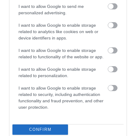
I want to allow Google to send me
personalized advertising.
Figyelem! A cikkhez hozzáfűzött hozzászólások nem a
ma.hu
network nézeteit
tükrözik. A szerkesztőség mindössze a hírek publikációjával foglalkozik, a
kommenteket nem tudja befolyásolni - azok az olvasók személyes véleményét
I want to allow Google to enable storage
tartalmazzák.
related to analytics like cookies on web or
Kérjük, kulturáltan, mások személyiségi jogainak és jó hírnevének tiszteletben
device identifiers in apps.
tartásával kommenteljenek!
I want to allow Google to enable storage
related to functionality of the website or app.
I want to allow Google to enable storage
related to personalization.
ma.hu legfrissebb hírei:
I want to allow Google to enable storage
Nagy erőkkel keresik a szomjazó gólyát megmentő
12:16
related to security, including authentication
Árpádot
functionality and fraud prevention, and other
Magyar Péter: átfogó energiafejlesztési tervet fogadott el a
6:48
user protection.
kormány
Kenyában bezzeg minden zöldebb
20:46
Második világháborús német katonai motorkerékpár
18:37
CONFIRM
bukkant elő a Dunából