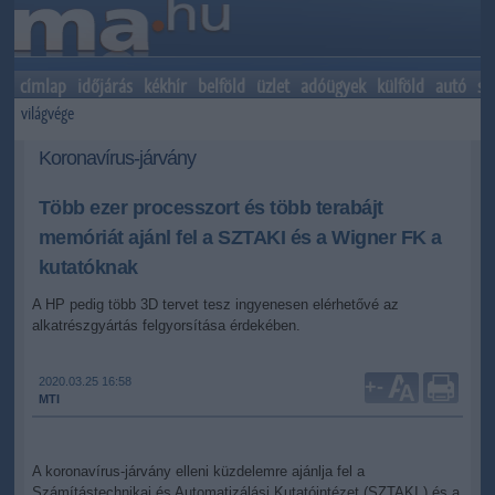
címlap
időjárás
kékhír
belföld
üzlet
adóügyek
külföld
autó
sp
világvége
Koronavírus-járvány
Több ezer processzort és több terabájt
memóriát ajánl fel a SZTAKI és a Wigner FK a
kutatóknak
A HP pedig több 3D tervet tesz ingyenesen elérhetővé az
alkatrészgyártás felgyorsítása érdekében.
2020.03.25 16:58
+
-
MTI
A koronavírus-járvány elleni küzdelemre ajánlja fel a
Számítástechnikai és Automatizálási Kutatóintézet (SZTAKI ) és a