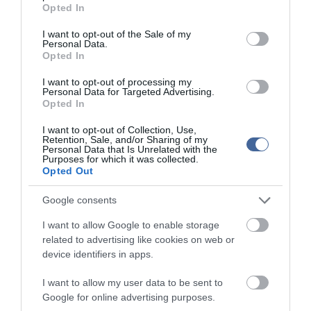
grant or deny consent to Google and its third-party tags to
Opted In
összeszerelése egyszerűen házilag is megoldható, közben pedig
use your data for below specified purposes in below Google
várják azon 3D tervezők ötleteit és applikációit, akik szeretnének a
consent section.
I want to opt-out of the Sale of my
koronavírus elleni harcban részt venni.
Personal Data.
Opted In
I want to opt-out of processing my
Personal Data for Targeted Advertising.
Opted In
Kapcsolódó írások:
I want to opt-out of Collection, Use,
Retention, Sale, and/or Sharing of my
Personal Data that Is Unrelated with the
Koronavírus - Megkezdi a potenciálisan vírusellenes
Purposes for which it was collected.
hatóanyagok tesztelését a vírust kutató akciócsoport
Opted Out
Pécsi Tudományegyetem: sikerült meghatározni a koronavírus
teljes genetikai kódját
Google consents
Koronavírus - A légzési és tüdőproblémákban szenvedők
I want to allow Google to enable storage
esetében a legnagyobb a kockázat
related to advertising like cookies on web or
Koronavírus - Nem laboratóriumi manipulációból származik a
device identifiers in apps.
koronavírus
I want to allow my user data to be sent to
Koronavírus - MTA: Magyarország átvenné a kezdeményezést a
Google for online advertising purposes.
jövő járványaival szemben