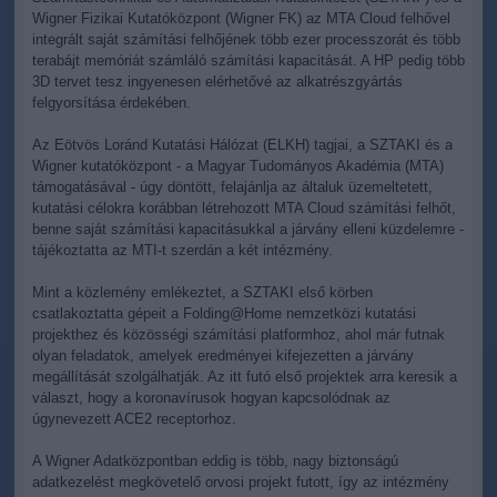
Wigner Fizikai Kutatóközpont (Wigner FK) az MTA Cloud felhővel
integrált saját számítási felhőjének több ezer processzorát és több
terabájt memóriát számláló számítási kapacitását. A HP pedig több
3D tervet tesz ingyenesen elérhetővé az alkatrészgyártás
felgyorsítása érdekében.
Az Eötvös Loránd Kutatási Hálózat (ELKH) tagjai, a SZTAKI és a
Wigner kutatóközpont - a Magyar Tudományos Akadémia (MTA)
támogatásával - úgy döntött, felajánlja az általuk üzemeltetett,
kutatási célokra korábban létrehozott MTA Cloud számítási felhőt,
benne saját számítási kapacitásukkal a járvány elleni küzdelemre -
tájékoztatta az MTI-t szerdán a két intézmény.
Mint a közlemény emlékeztet, a SZTAKI első körben
csatlakoztatta gépeit a Folding@Home nemzetközi kutatási
projekthez és közösségi számítási platformhoz, ahol már futnak
olyan feladatok, amelyek eredményei kifejezetten a járvány
megállítását szolgálhatják. Az itt futó első projektek arra keresik a
választ, hogy a koronavírusok hogyan kapcsolódnak az
úgynevezett ACE2 receptorhoz.
A Wigner Adatközpontban eddig is több, nagy biztonságú
adatkezelést megkövetelő orvosi projekt futott, így az intézmény