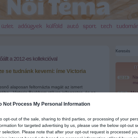
üzlet
adóügyek
külföld
autó
sport
tech
tudomá
llt a 2012-es kollekcióval
m
e se tudnánk keverni: íme Victoria
Nag
12:16
me
esnő alaposan feltornázta magát az ismert
rába - Victoria Beckham stílusa jellegzetes, és az
Magy
6:48
yetlen általa tervezett holmiról sem. Megérkeztek
te
müvegei.
o Not Process My Personal Information
Ke
20:46
zetéveszteni sem lehet: íme Victoria Beckham új
Más
to opt-out of the sale, sharing to third parties, or processing of your per
18:37
napszemüvegei!
mo
formation for targeted advertising by us, please use the below opt-out s
r selection. Please note that after your opt-out request is processed y
A T
16:12