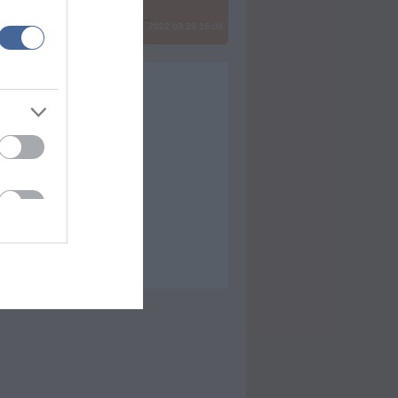
? Ide minden baromságot...
2022.03.29 16:06