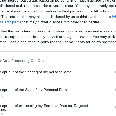
eing interest-based ads based on personal information utilized by us or
ke
+
-
disclosed to third parties prior to your opt-out. You may separately opt-
Szo
14:02
losure of your personal information by third parties on the IAB’s list of
Ti
gek
nemcsak nyáron menők - bár télidőben kicsit
. This information may also be disclosed by us to third parties on the
IA
rö
a fényérzékenyek akkor is felveszik őket, mert úgy
Participants
that may further disclose it to other third parties.
ük.
Meg
12:56
 that this website/app uses one or more Google services and may gath
ma
including but not limited to your visit or usage behaviour. You may click 
Képekért KATT a fotóra! - Fotó:
 a nap még csak
 to Google and its third-party tags to use your data for below specifi
becomegorgeous.com
 a felhők közül,
ogle consent section.
zodik, és szükségünk lesz legalább egy jó
Nem is ol
.
l Data Processing Opt Outs
abb fajták és márkák közül válogathatunk - a nagy
ma már
Victoria Beckham
is becsatlakozott.
o opt-out of the Sharing of my personal data.
In
Tanár Úr gy
e Girls énekesnőjét az utóbbi években
nt emlegették, aztán egy szép napon valóban
át a divatvilágban.
AZ IGAZ
o opt-out of the Sale of my Personal Data.
In
m
neje sajátos, elegáns, időtlen stílusához rendkívül
JólVanna
at, kiegészítőket dob piacra.
to opt-out of processing my Personal Data for Targeted
ing.
Porvihar
ni a modelljeit, mert ránézésre is "victoriásak".
In