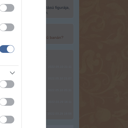
15-én a globális klub- és
ultúra egyik legnagyobb hatású figurája,
ép fel a Szabadság Szigetén.
top cikkek:
yan egészséges a népszerű banán?
top fórum témák:
ere, mindjárt lesz Lillád!
2022.05.10 21:11
SÁG SOHA NEM KÉSŐ
2022.05.10 21:07
2022.05.10 20:31
2022.03.29 16:11
? Ide minden baromságot...
2022.03.29 16:06