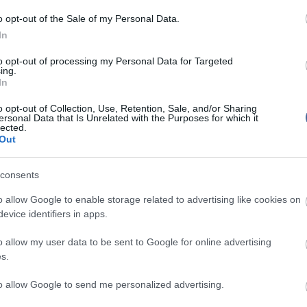
dasági hatásait is figyelembe véve, a rendezvény
Augusztus 
58 milliárd forintos összköltés 816 millió forint GDP
fesztiválk
o opt-out of the Sale of my Personal Data.
 340 millió forint teljes adóbevételt jelentett 2008-
Skrillex l
In
to opt-out of processing my Personal Data for Targeted
ztivál által generált összköltés idén eléri az 1,8
ing.
t, azaz a tavalyi eredménynél 15 százalékkal
In
t, a rendezvény miatt létrejövő adóbevétel a
Nem is ol
tások révén meghaladhatja majd a 420 millió forintot.
o opt-out of Collection, Use, Retention, Sale, and/or Sharing
ersonal Data that Is Unrelated with the Purposes for which it
hát kijelentjük: ez a fesztivál tetszik a fellépőknek,
lected.
k, hasznos a helyieknek és bevételt generál az
Out
Tanár Úr gy
vőre is!
consents
AZ IGAZ
o allow Google to enable storage related to advertising like cookies on
JólVanna
evice identifiers in apps.
Porvihar
o allow my user data to be sent to Google for online advertising
s.
írások:
Mit szólsz
to allow Google to send me personalized advertising.
ett a Balaton Sound!