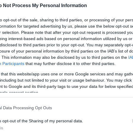
e is szippantott a soundos éjszaka, a pörgős buliban
Meg
16:21
o Not Process My Personal Information
 lehetett találkozni, hol a Nouvelle Vague, hol az
Úja
kár az Eskorzo tagjaival.
14:26
mi
to opt-out of the sale, sharing to third parties, or processing of your per
azz Massive a közönséről áradozott, mint elmondták
formation for targeted advertising by us, please use the below opt-out s
Viz
12:56
 ritka ilyen vibráló hallgatóság előtt játszani. És nagy
r selection. Please note that after your opt-out request is processed y
a 
aptak erőre a Soundon: David Guetta, ahogy végzett
ki
eing interest-based ads based on personal information utilized by us or
 Arénában, azzal a lendülettel át is ment a T-Mobile
disclosed to third parties prior to your opt-out. You may separately opt-
van Vath-hez csatlakozva együtt táncoltatták a
alig.
losure of your personal information by third parties on the IAB’s list of
Br
. This information may also be disclosed by us to third parties on the
IA
átogatók mellett úgy tűnik, a helyiek is elégedettek a
nag
Participants
that may further disclose it to other third parties.
galábbis ez tűnik ki Zamárdi alpolgármesterének
gy nyilatkozott, hogy ötéves szerződést kötött a város
 that this website/app uses one or more Google services and may gath
őivel. Mint elmondta, komoly anyagi bevétele
including but not limited to your visit or usage behaviour. You may click 
osnak a fesztivál létéből és természetesen a
 to Google and its third-party tags to use your data for below specifi
reje is jelentős.
ogle consent section.
 hogy aki itt jár, megszereti.Zamárdit és a Balaton
máját látva visszajár majd"
-fogalmazott Egyed
l Data Processing Opt Outs
o opt-out of the Sharing of my personal data.
In
kis gazdasági elemzés: A Balaton Sound fesztivál