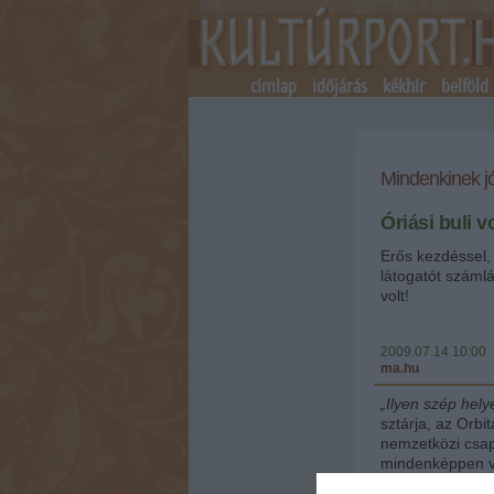
címlap
időjárás
kékhír
belföld
Mindenkinek j
Óriási buli 
Erős kezdéssel,
látogatót számlá
volt!
2009.07.14 10:00
ma.hu
„Ilyen szép hel
sztárja, az Orbi
nemzetközi csapa
mindenképpen vi