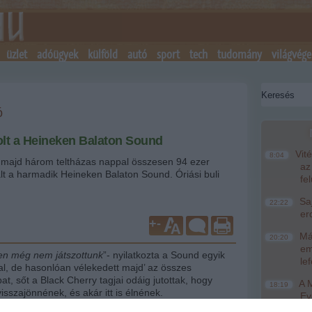
üzlet
adóügyek
külföld
autó
sport
tech
tudomány
világvége
ó
volt a Heineken Balaton Sound
Vité
8:04
 majd három teltházas nappal összesen 94 ezer
az
lt a harmadik Heineken Balaton Sound. Óriási buli
fe
Saj
22:22
er
+
-
Más
20:20
em
yen még nem játszottunk
”- nyilatkozta a Sound egyik
le
tal, de hasonlóan vélekedett majd’ az összes
t, sőt a Black Cherry tagjai odáig jutottak, hogy
A M
18:19
sszajönnének, és akár itt is élnének.
Ev