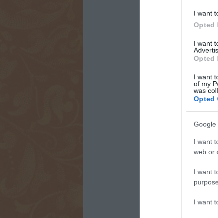
tovagyűrűző gaz
által generált 1,
I want t
hozzájárulást, és
Opted 
ban.
I want 
Amennyiben a fes
Advertis
milliárd forinto
Opted 
magasabb értéke
multiplikátor ha
I want t
of my P
Összességében te
was col
jó a látogatókna
Opted 
országnak.
Legyen ez így jö
Google 
I want t
web or d
I want t
purpose
Kapcsolódó 
I want 
Zöld fesztivál l