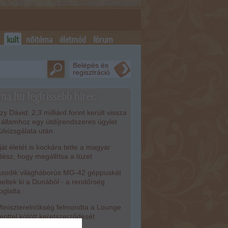
kult
nőitéma
életmód
fórum
Belépés és
regisztráció
ma.hu legfrissebb hírei:
zy Dávid: 2,3 milliárd forint került vissza
 államhoz egy útdíjrendszeres ügylet
lülvizsgálata után
át életét is kockára tette a magyar
dész, hogy megállítsa a tüzet
odik világháborús MG-42 géppuskát
eltek ki a Dunából - a rendőrség
foglalta
iniszterelnökség felmondta a Lounge
enttel kötött keretszerződését