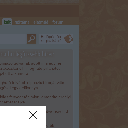
kult
nőitéma
életmód
fórum
Belépés és
regisztráció
ma.hu legfrissebb hírei:
mjazó gólyának adott inni egy férfi
szakécskénél - megható pillanatot
gzített a kamera
ható felvétel: elpusztult borját vitte
gával egy delfinanya
álos fenyegetés miatt lemondta erdélyi
ncertjét Majka
zra kötve hagytak egy kutyát egy híd
att Miskolcon
elmi Munkacsoport: hosszabb