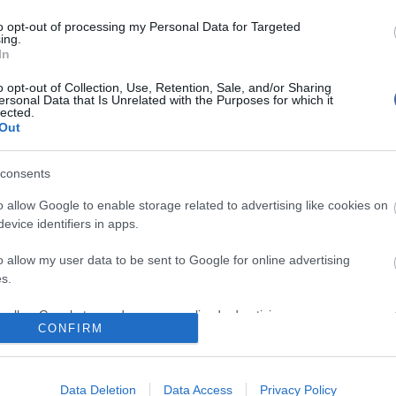
Solti Györggyel, és vált a család barátjává.
Augusztus 
fesztiválk
to opt-out of processing my Personal Data for Targeted
igazi zenekar, amellyel férje komoly, nemzetközi hírű
ing.
Skrillex l
 el. Valerie Solti emlékeztetett Solti György életének
In
az operaházi korrepetitorságra, Svájcba
zsidó törvények életbe lépése után, nagy-britanniai
o opt-out of Collection, Use, Retention, Sale, and/or Sharing
ersonal Data that Is Unrelated with the Purposes for which it
yvilágban Japántól az Egyesült Államokig ívelő
lected.
Nem is ol
.
Out
l, hogy milyen hosszú időt töltött távol
, férjem életét jelentős mértékben meghatározták a
consents
öltött diákévek" - mondta az özvegy, aki szerint az
Tanár Úr gy
tézmény szépsége, az oktatás példaképül szolgálhat
o allow Google to enable storage related to advertising like cookies on
 számára.
evice identifiers in apps.
AZ IGAZ
o allow my user data to be sent to Google for online advertising
JólVanna
s.
Porvihar
to allow Google to send me personalized advertising.
írások:
CONFIRM
Mit szólsz
o allow Google to enable storage related to analytics like cookies on
kadémia Solti Györgyről elnevezett kistermét
evice identifiers in apps.
Data Deletion
Data Access
Privacy Policy
és, hangverseny a Zeneakadémián