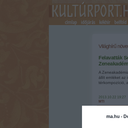
címlap
időjárás
kékhír
belföld
Világhírű növ
Felavatták S
Zeneakadémi
A Zeneakadémia 
állít emléket az
térkompozíció, 
2013.10.22 19:27
MTI
ma.hu -
D