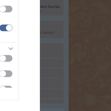
15-én a globális klub- és
ultúra egyik legnagyobb hatású figurája,
ép fel a Szabadság Szigetén.
top cikkek:
yan egészséges a népszerű banán?
top fórum témák:
ere, mindjárt lesz Lillád!
2022.05.10 21:11
SÁG SOHA NEM KÉSŐ
2022.05.10 21:07
2022.05.10 20:31
2022.03.29 16:11
? Ide minden baromságot...
2022.03.29 16:06