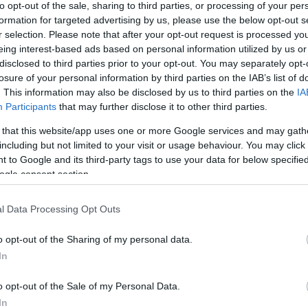
Péter mintegy három méter magas bronzszobrának
to opt-out of the sale, sharing to third parties, or processing of your per
hő
i János külügyminiszter kijelentette: Solti György
formation for targeted advertising by us, please use the below opt-out s
es volt a hazájához, de ez a haza 1939-ben, majd
Vize
6:22
r selection. Please note that after your opt-out request is processed y
ta őt.
ön
eing interest-based ads based on personal information utilized by us or
tú
disclosed to third parties prior to your opt-out. You may separately opt-
ben újra egymásra találtak, sírkövén, amely a
Rek
őben Bartók síremléke mellett található, csak az áll:
losure of your personal information by third parties on the IAB’s list of
22:15
a 
itthon van - hangsúlyozta a miniszter.
. This information may also be disclosed by us to third parties on the
IA
Participants
that may further disclose it to other third parties.
iemelte: "a legjavát ünnepeljük annak, amit ez az
ak adni tud, mert a nemzet értékét nem az határozza
Br
 that this website/app uses one or more Google services and may gath
 amit másoktól elvesz, hanem, amit adni tud
nag
including but not limited to your visit or usage behaviour. You may click 
berségben, irodalomban, festészetben, de leginkább
 to Google and its third-party tags to use your data for below specifi
 a muzsika átlép a nyelvi nehézségeken".
ogle consent section.
yanyelve volt, a magyar mellett a zene egyetemes
ge felé, amikor gyakrabban járt haza, szívesen szólalt
l Data Processing Opt Outs
olti György Liszt, Bartók, Kodály, Dohnányi, Weiner
gát hordozta a szívében. Ezt az országot tömören
eakadémia, amely nem csupán az örökség őrzője, de a
o opt-out of the Sharing of my personal data.
ndta Martonyi János.
In
egye, Lady Valerie Solti megköszönte Eduárd kenti
o opt-out of the Sale of my Personal Data.
nak, hogy elkísérték erre az ünnepi alkalomra. A
rceg a Londoni Szimfonikusok patrónusaként
In