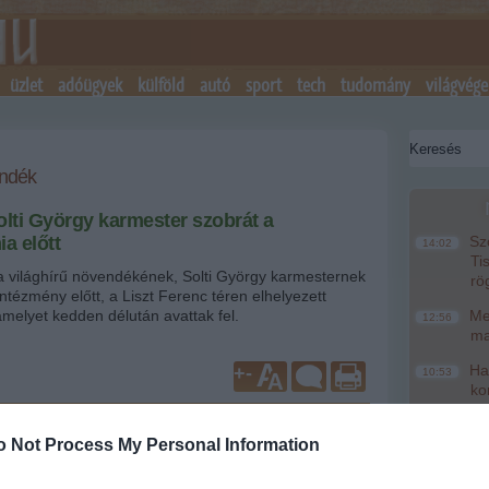
üzlet
adóügyek
külföld
autó
sport
tech
tudomány
világvége
endék
olti György karmester szobrát a
a előtt
Szo
14:02
Ti
világhírű növendékének, Solti György karmesternek
rö
 intézmény előtt, a Liszt Ferenc téren elhelyezett
amelyet kedden délután avattak fel.
Meg
12:56
ma
Hal
+
-
10:53
ko
Pórá
8:46
o Not Process My Personal Information
al
MTI
Véd
6:40