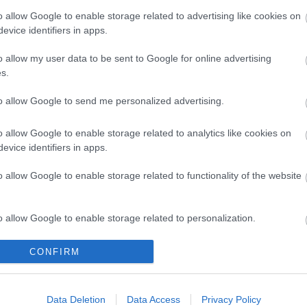
artó színházi fieszta keretében szakmai fórumot és
o allow Google to enable storage related to advertising like cookies on
 is rendeznek: a június 24-én neves rendezők,
evice identifiers in apps.
ók és dramaturgok beszélgetnek magyar színház
áron túli főiskolások részére pedig workshopot
yen Bicskei Zsuzsa színművész színésztréninget tart
o allow my user data to be sent to Google for online advertising
ra.
s.
k másik érdekessége a Kiss Manyiról szólt kiállítás
to allow Google to send me personalized advertising.
nő születésének századik évfordulója alkalmából
 a művész életéről szóló kiállítási anyagát az
ztörténeti Múzeum és Intézet. A Művészetek
o allow Google to enable storage related to analytics like cookies on
nthető, június 22-én nyíló tárlaton a legendás
evice identifiers in apps.
sznő családi okiratait, levelezésének egyes
npadi jelmezeit tekinthetik meg az érdeklődők.
o allow Google to enable storage related to functionality of the website
k megfelelően idén is látható lesz a Napról napra
mely a fesztivál legjobb pillanatait mutatja majd be.
o allow Google to enable storage related to personalization.
llett számos kulturális rendezvénnyel, így
kkal, könyvbemutatókkal, zenés műsorokkal,
o allow Google to enable storage related to security, including
CONFIRM
tcaszínházzal, valamint népművészeti vásárral és
cation functionality and fraud prevention, and other user protection.
emutatóval várják a nemcsak a színház iránt
svárdára.
Data Deletion
Data Access
Privacy Policy