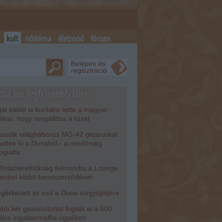
kult
nőitéma
életmód
fórum
Belépés és
regisztráció
ma.hu legfrissebb hírei:
át életét is kockára tette a magyar
dész, hogy megállítsa a tüzet
odik világháborús MG-42 géppuskát
eltek ki a Dunából - a rendőrség
foglalta
iniszterelnökség felmondta a Lounge
enttel kötött keretszerződését
érkezett az eső a Duna vízgyűjtőjére
bb két gyanúsítottat fogtak el a 600
lliós ingatlanmaffia ügyében