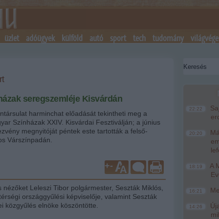
üzlet
adóügyek
külföld
autó
sport
tech
tudomány
világvége
rt
házak seregszemléje Kisvárdán
Saj
22:22
ntársulat harminchat előadását tekintheti meg a
er
ar Színházak XXIV. Kisvárdai Fesztiválján; a június
ezvény megnyitóját péntek este tartották a felső-
Más
20:20
ros Várszínpadán.
em
le
+
-
A M
18:19
Ev
 nézőket Leleszi Tibor polgármester, Seszták Miklós,
Meg
16:21
érségi országgyűlési képviselője, valamint Seszták
i közgyűlés elnöke köszöntötte.
Úja
14:26
mi