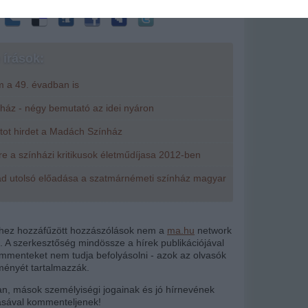
írások:
 a 49. évadban is
ház - négy bemutató az idei nyáron
tot hirdet a Madách Színház
e a színházi kritikusok életműdíjasa 2012-ben
ad utolsó előadása a szatmárnémeti színház magyar
khez hozzáfűzött hozzászólások nem a
ma.hu
network
k. A szerkesztőség mindössze a hírek publikációjával
kommenteket nem tudja befolyásolni - azok az olvasók
ényét tartalmazzák.
tan, mások személyiségi jogainak és jó hírnevének
tásával kommenteljenek!