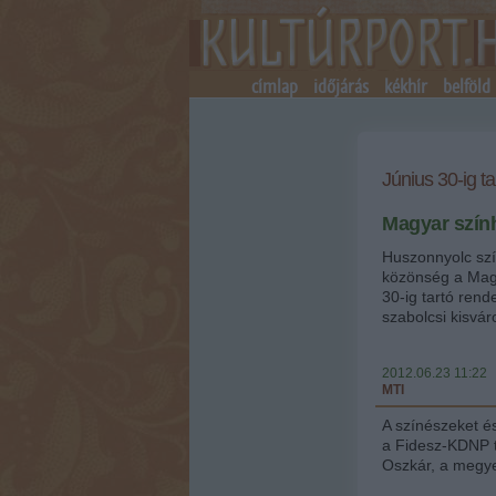
címlap
időjárás
kékhír
belföld
Június 30-ig ta
Magyar szín
Huszonnyolc szí
közönség a Magy
30-ig tartó rend
szabolcsi kisvá
2012.06.23 11:22
MTI
A színészeket és
a Fidesz-KDNP t
Oszkár, a megye