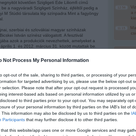
egnyitót követően Szigligeti Ede Liliomfi című
Viz
 be a nagyváradi Szigligeti Színház, éjféltől pedig a
12:56
a 
yi M Stúdió társulata lép színpadra Mint a fagyöngy
ki
l.
Mag
11:15
jnai, szerbiai és szlovákiai magyar színházak
cs
icskei István színész válogatott. A fesztivál
ába azok a produkciók nevezhettek, amelyeket a
 április 1. és 2012. március 31. között mutattak be.
Br
zakmai zsűri értékeli, a bírálatban pedig a közönség
nag
o Not Process My Personal Information
árom zsűritaggal.
négy helyszínen, a Művészetek Házában, a
to opt-out of the sale, sharing to third parties, or processing of your per
Rákóczi-stúdióban, illetve a Flórián téren rendezik
formation for targeted advertising by us, please use the below opt-out s
yan tavaly is - Erdélyből várják a legtöbb
r selection. Please note that after your opt-out request is processed y
Kisvárdán lép fel a nagyváradi Szigligeti Színház, a
eing interest-based ads based on personal information utilized by us or
yi M Stúdió, a marosvásárhelyi Színművészeti
disclosed to third parties prior to your opt-out. You may separately opt-
Színháza és a Yorick Stúdió; utóbbi a szombati
a szintén marosvásárhelyi Nemzeti Színház Tompa
losure of your personal information by third parties on the IAB’s list of
ával közösen adja elő Székely Csaba Bányavirág
. This information may also be disclosed by us to third parties on the
IA
.
Participants
that may further disclose it to other third parties.
zak kisvárdai találkozóján bemutatkozik a
 that this website/app uses one or more Google services and may gath
Augusztus 
szaki Színház Harag György Társulata, a temesvári