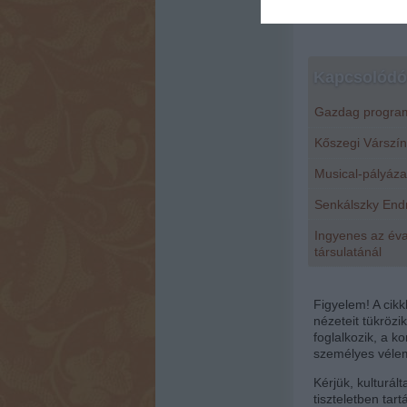
Kapcsolódó 
Gazdag program
Kőszegi Várszín
Musical-pályáza
Senkálszky Endr
Ingyenes az év
társulatánál
Figyelem! A cik
nézeteit tükrözi
foglalkozik, a 
személyes vélem
Kérjük, kulturál
tiszteletben tar