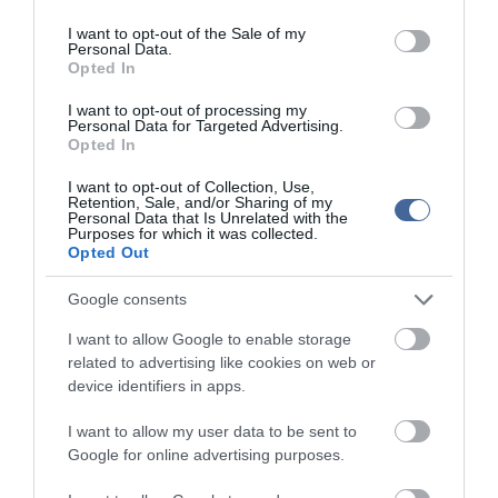
use your data for below specified purposes in below Google
sajtótájékoztatón vették észre. 2020-ban az esetleges heg nem
tűnt olyan feltűnőnek, mint amilyennek az elmúlt napokban és a
consent section.
I want to opt-out of the Sale of my
moszkvai Megváltó Krisztus-székesegyházban a hétvégén látták.
Personal Data.
Ám az állítások ellenére nincs bizonyíték arra, hogy az orosz
Opted In
zsarnokot megműtötték volna a pajzsmirigy eltávolítása céljából,
ami egy néhány centiméteres, a nyak elülső részén húzódó
I want to opt-out of processing my
Personal Data for Targeted Advertising.
bemetszéssel járhat.
Opted In
A Proekt [Projekt] média független portál vizsgálata kimutatta,
I want to opt-out of Collection, Use,
hogy a diktátort folyamatosan kísérgetik pajzsmirigyrákra
Retention, Sale, and/or Sharing of my
szakosodott orvosok. A ráksebész Dr. Szelivanov 35 alkalommal,
Personal Data that Is Unrelated with the
Purposes for which it was collected.
166 napon keresztül utazott Putyinhoz. Az ő szakterülete "a
Opted Out
pajzsmirigyrákos idős és szenilis betegek diagnosztikájának és
sebészeti kezelésének sajátosságai". Dr. Alekszej Scseglov fül-
Google consents
orr-gégész már a 2014-es szocsi olimpián is Putyin mellett állt, és
szintén "könyörtelenül" követte az orosz államférfit, 59 utat tett
I want to allow Google to enable storage
meg 282 napot töltve mellette. Scseglovot olyan orvosnak tartják,
related to advertising like cookies on web or
"aki többek között elsőként képes felismerni a pajzsmirigy
problémákat, beleértve az onkológiai problémákat is". Putyin egy
device identifiers in apps.
másik fül-orr-gégész szakorvos, Dr. Igor Esakov felügyelete alatt is
állt, aki 152 nap alatt 38 alkalommal járt Putyinnál. De több más
I want to allow my user data to be sent to
orvosról is kiderült, hogy az orosz elnököt ápolta.
Google for online advertising purposes.
Más állítások szerint Putyin hasi rákban