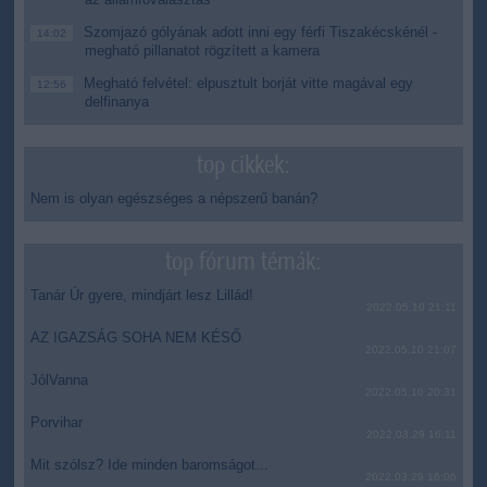
Szomjazó gólyának adott inni egy férfi Tiszakécskénél -
14:02
megható pillanatot rögzített a kamera
Megható felvétel: elpusztult borját vitte magával egy
12:56
delfinanya
top cikkek:
Nem is olyan egészséges a népszerű banán?
top fórum témák:
Tanár Úr gyere, mindjárt lesz Lillád!
2022.05.10 21:11
AZ IGAZSÁG SOHA NEM KÉSŐ
2022.05.10 21:07
JólVanna
2022.05.10 20:31
Porvihar
2022.03.29 16:11
Mit szólsz? Ide minden baromságot...
2022.03.29 16:06