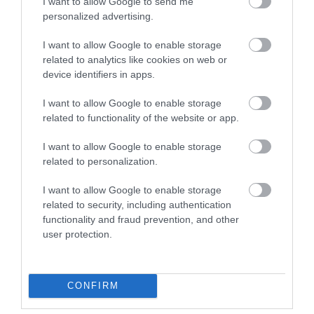
I want to allow Google to send me
szenved
personalized advertising.
A Telegram-csatornán - General SVR - rendszeresen azt állítják,
I want to allow Google to enable storage
hogy a Kreml hadvezére "köhögési rohamoktól, szédüléstől,
related to analytics like cookies on web or
alvászavaroktól, hasi fájdalomtól [és] állandó hányingertől"
device identifiers in apps.
szenved, valamint "a Parkinson-kór és a skizoaffektív zavar
tüneteinek megnyilvánulásától" - állították.
I want to allow Google to enable storage
Az egyik verzió szerint szteroidokkal kezelték, ami az arca és a
related to functionality of the website or app.
nyaka körül puffadt kinézetet eredményezett.
I want to allow Google to enable storage
A pajzsmirigyrák tünetei közé tartozik egy vastag csomó
related to personalization.
megjelenése a pajzsmirigy területén; rekedt hang; nyelési
nehézség; fájdalom a nyakban és a torokban; megnagyobbodott
I want to allow Google to enable storage
nyirokcsomók a nyakban; száraz köhögés, kaparó vagy vakaró
related to security, including authentication
érzés a torokban vagy a szegycsont mögött.
functionality and fraud prevention, and other
user protection.
A Kreml tagadta, hogy Putyin egészségügyi problémáktól
szenvedne.
CONFIRM