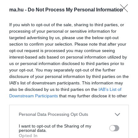
nyakán nem végezték el. "Ezen a testrészen nem végeznek
plasztikai műtétet" - mondta. "Még ha feltételezzük is, hogy ez
ma.hu -
Do Not Process My Personal Information
valamiféle újítás a plasztikai sebészetben, akkor ebben az esetben
ilyen súlyos hiba nélkül szakszerűbben végezték volna el."
If you wish to opt-out of the sale, sharing to third parties, or
"Adott egy idős férfi klasszikus nyaka lógó bőrrel. A korral a bőr
processing of your personal or sensitive information for
szerkezete megváltozik és gyengül. Vlagyimir Putyin arca nagyon
targeted advertising by us, please use the below opt-out
ápolt, észrevehető a professzionális kozmetikai ápolás. És amikor
section to confirm your selection. Please note that after your
a tökéletes arcot látjuk, természetesen a nyak bőre éles
opt-out request is processed you may continue seeing
kontrasztot ad, mert sajnos a nyakra nincsenek ilyen hatékony
interest-based ads based on personal information utilized by
professzionális kezelések. Mi több, az ing és a nyakkendő
us or personal information disclosed to third parties prior to
felhúzása közben a nyak összenyomódik, a bőr összegyűlik és
your opt-out. You may separately opt-out of the further
beráncosodik."
disclosure of your personal information by third parties on the
Egy éve még garbóban mászkált
IAB’s list of downstream participants. This information may
also be disclosed by us to third parties on the
IAB’s List of
Downstream Participants
that may further disclose it to other
Transmission of Putin's speech suddenly cuts. Funny business
third parties.
with Russian TV. Kremlin can't help itself.
pic.twitter.com/VrT9SMOonO
Please note that this website/app uses one or more Google
Personal Data Processing Opt Outs
services and may gather and store information including but
— Kevin Rothrock (@KevinRothrock)
March 18, 2022
not limited to your visit or usage behaviour. You may click to
I want to opt-out of the Sharing of my
personal data.
grant or deny consent to Google and its third-party tags to
Vlagyimir Putyin "hegét" először egy 2020. december 17-i
Opted In