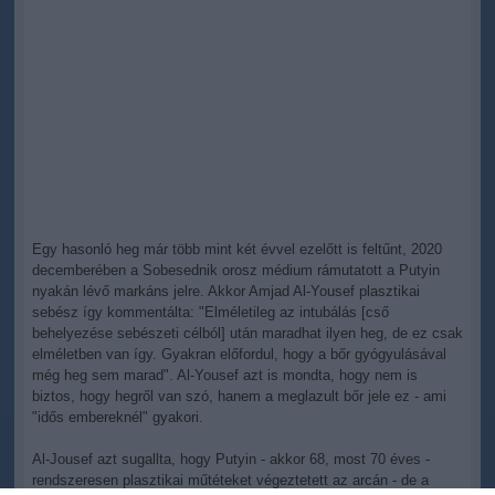
Egy hasonló heg már több mint két évvel ezelőtt is feltűnt, 2020
decemberében a Sobesednik orosz médium rámutatott a Putyin
nyakán lévő markáns jelre. Akkor Amjad Al-Yousef plasztikai
sebész így kommentálta: "Elméletileg az intubálás [cső
behelyezése sebészeti célból] után maradhat ilyen heg, de ez csak
elméletben van így. Gyakran előfordul, hogy a bőr gyógyulásával
még heg sem marad". Al-Yousef azt is mondta, hogy nem is
biztos, hogy hegről van szó, hanem a meglazult bőr jele ez - ami
"idős embereknél" gyakori.
Al-Jousef azt sugallta, hogy Putyin - akkor 68, most 70 éves -
rendszeresen plasztikai műtéteket végeztetett az arcán - de a