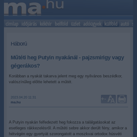
címlap
időjárás
kékhír
belföld
üzlet
adóügyek
külföld
autó
sp
Háború
Műtéti heg Putyin nyakánál - pajzsmirigy vagy
gégerákos?
Korábban a nyakát takarva jelent meg egy nyilvános beszédkor,
valószínűleg előtte lehetett a műtét.
2023.04.20 11:31
+
-
ma.hu
A Putyin nyakán felfedezett heg fokozza a találgatásokat az
esetleges rákkezelésről. A műtéti sebre akkor derült fény, amikor a
hétvégén egy gyertyát szorongatott a moszkvai ortodox húsvéti