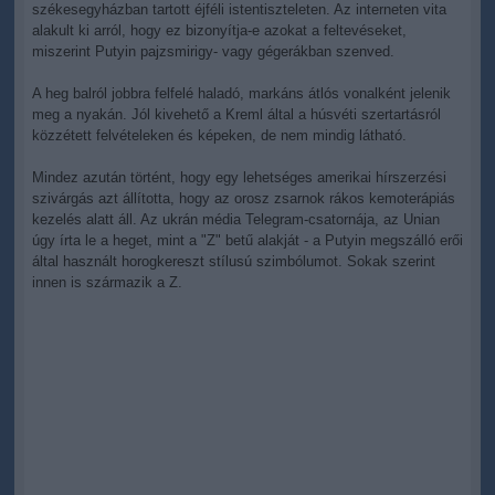
székesegyházban tartott éjféli istentiszteleten. Az interneten vita
alakult ki arról, hogy ez bizonyítja-e azokat a feltevéseket,
miszerint Putyin pajzsmirigy- vagy gégerákban szenved.
A heg balról jobbra felfelé haladó, markáns átlós vonalként jelenik
meg a nyakán. Jól kivehető a Kreml által a húsvéti szertartásról
közzétett felvételeken és képeken, de nem mindig látható.
Mindez azután történt, hogy egy lehetséges amerikai hírszerzési
szivárgás azt állította, hogy az orosz zsarnok rákos kemoterápiás
kezelés alatt áll. Az ukrán média Telegram-csatornája, az Unian
úgy írta le a heget, mint a "Z" betű alakját - a Putyin megszálló erői
által használt horogkereszt stílusú szimbólumot. Sokak szerint
innen is származik a Z.