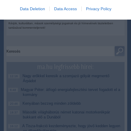
Figyelem! A cikkhez hozzáfűzött hozzászólások nem a
ma.hu
network nézeteit
tükrözik. A szerkesztőség mindössze a hírek publikációjával foglalkozik, a
Data Deletion
Data Access
Privacy Policy
kommenteket nem tudja befolyásolni - azok az olvasók személyes véleményét
tartalmazzák.
Kérjük, kulturáltan, mások személyiségi jogainak és jó hírnevének tiszteletben
tartásával kommenteljenek!
ma.hu legfrissebb hírei:
Nagy erőkkel keresik a szomjazó gólyát megmentő
12:16
Árpádot
Magyar Péter: átfogó energiafejlesztési tervet fogadott el a
6:48
kormány
Kenyában bezzeg minden zöldebb
20:46
Második világháborús német katonai motorkerékpár
18:37
bukkant elő a Dunából
A Tisza-frakció kezdeményezte, hogy jövő kedden legyen
16:12
az államfőválasztás