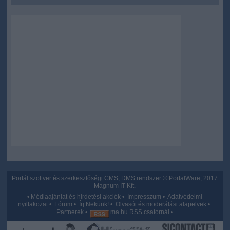
Portál szoftver és szerkesztőségi CMS, DMS rendszer:© PortalWare, 2017
Magnum IT Kft.
•
Médiaajánlat és hirdetési akciók
•
Impresszum
•
Adatvédelmi
nyiltakozat
•
Fórum
•
Írj Nekünk!
•
Olvasói és moderálási alapelvek
•
Partnerek
•
ma.hu RSS csatornái
•