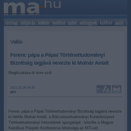
címlap
időjárás
kékhír
belföld
üzlet
adóügyek
külföld
autó
sp
Vallás
Ferenc pápa a Pápai Történettudományi
Bizottság tagjává nevezte ki Molnár Antalt
Megbízatása öt évre szól.
2021.02.26 04:30
+
-
MTI
Ferenc pápa a Pápai Történettudományi Bizottság tagjává nevezte
ki hétfőn Molnár Antalt, a Bölcsészettudományi Kutatóközpont
Történettudományi Intézetének igazgatóját - közölte a Magyar
Katolikus Püspöki Konferencia titkársága az MTI-vel.