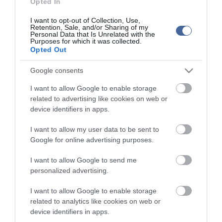
Opted In
több mint 200 tanulmánya jelent meg magyar és idegen nyelven.
Hat magyar és négy külföldi folyóirat szerkesztőbizottsági tagja.
I want to opt-out of Collection, Use,
Retention, Sale, and/or Sharing of my
Personal Data that Is Unrelated with the
Purposes for which it was collected.
Opted Out
Figyelem! A cikkhez hozzáfűzött hozzászólások nem a
ma.hu
network nézeteit
Google consents
tükrözik. A szerkesztőség mindössze a hírek publikációjával foglalkozik, a
kommenteket nem tudja befolyásolni - azok az olvasók személyes véleményét
tartalmazzák.
I want to allow Google to enable storage
related to advertising like cookies on web or
Kérjük, kulturáltan, mások személyiségi jogainak és jó hírnevének tiszteletben
tartásával kommenteljenek!
device identifiers in apps.
I want to allow my user data to be sent to
Google for online advertising purposes.
I want to allow Google to send me
ma.hu legfrissebb hírei:
personalized advertising.
Nagy erőkkel keresik a szomjazó gólyát megmentő
12:16
I want to allow Google to enable storage
Árpádot
related to analytics like cookies on web or
Magyar Péter: átfogó energiafejlesztési tervet fogadott el a
device identifiers in apps.
6:48
kormány