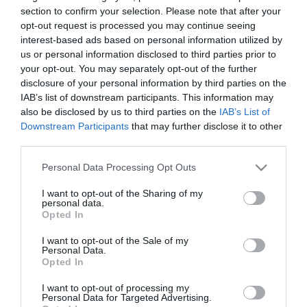
section to confirm your selection. Please note that after your
Intézetének adjunktusa, 2009-től docense. 1995 és 1996 között
óraadó, 2002 és 2005 között pedig a Történész Műhely vezetője az
opt-out request is processed you may continue seeing
Eötvös Collegiumban.
interest-based ads based on personal information utilized by
us or personal information disclosed to third parties prior to
Egyetemi munkája mellett 2005-től az MTA Történettudományi
your opt-out. You may separately opt-out of the further
Intézetének tudományos főmunkatársa, 2010-től osztályvezetője.
disclosure of your personal information by third parties on the
IAB’s list of downstream participants. This information may
2008-tól 2011-ig a Magyar Tudományos Akadémia
also be disclosed by us to third parties on the
IAB’s List of
Történettudományi Bizottságának titkára, 2018-tól alelnöke.
Downstream Participants
that may further disclose it to other
third parties.
1997-től 2011-ig a Jézus Társasága Magyarországi
Rendtartománya levéltárosaként dolgozott. 2011 és 2016 között a
Please note that this website/app uses one or more Google
Personal Data Processing Opt Outs
Római Magyar Akadémia igazgatója volt.
services and may gather and store information including but
not limited to your visit or usage behaviour. You may click to
I want to opt-out of the Sharing of my
2016-tól ismét a MTA Bölcsészettudományi Kutatóközpont
personal data.
Történettudományi Intézetének tudományos főmunkatársa, majd
grant or deny consent to Google and its third-party tags to
Opted In
2019. január 1-jétől igazgatója, illetve az ELTE Történeti
use your data for below specified purposes in below Google
Intézetének docense.
consent section.
I want to opt-out of the Sale of my
Personal Data.
Tudományos kutatásainak témája a katolikus egyház kora újkori
Opted In
története, ezen belül elsősorban Magyarország és a Szentszék
kapcsolatainak históriája, illetve a hódolt Magyarország és a
I want to opt-out of processing my
Personal Data for Targeted Advertising.
Balkán-félsziget története a 16-17. században. 18 önálló kötete és