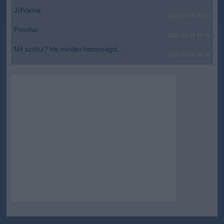
JólVanna
2022.05.10 20:31
Porvihar
2022.03.29 16:11
Mit szólsz? Ide minden baromságot...
2022.03.29 16:06