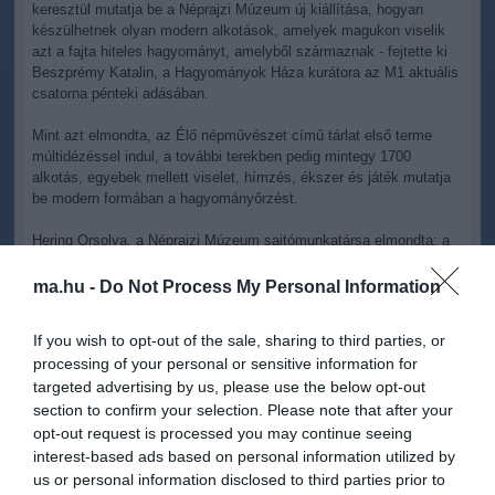
keresztül mutatja be a Néprajzi Múzeum új kiállítása, hogyan
készülhetnek olyan modern alkotások, amelyek magukon viselik
azt a fajta hiteles hagyományt, amelyből származnak - fejtette ki
Beszprémy Katalin, a Hagyományok Háza kurátora az M1 aktuális
csatorna pénteki adásában.
Mint azt elmondta, az Élő népművészet című tárlat első terme
múltidézéssel indul, a további terekben pedig mintegy 1700
alkotás, egyebek mellett viselet, hímzés, ékszer és játék mutatja
be modern formában a hagyományőrzést.
Hering Orsolya, a Néprajzi Múzeum sajtómunkatársa elmondta: a
tárlat különlegessége abban áll, hogy egy térben és egy
intézményben jelenik meg a magyar nép hagyományos kultúrája és
ma.hu -
Do Not Process My Personal Information
az ebből a hagyományból táplálkozó, kortárs kézműves alkotók
jelenkori társadalmi igényekre reflektáló munkája.
If you wish to opt-out of the sale, sharing to third parties, or
processing of your personal or sensitive information for
"A magyar népi kultúra egy nagyon színes világ és ennek is
targeted advertising by us, please use the below opt-out
meglehetnének a maga csatornái, ha az emberek ismernék azt.
Ezért a tematikusan berendezett termek bemutatják a
section to confirm your selection. Please note that after your
gyermekvilágtól kezdve a jeles napokon keresztül a szakralitáson
opt-out request is processed you may continue seeing
át a falusi turizmusig azokat a példákat, amelyek ötletet adnak
interest-based ads based on personal information utilized by
arra, hogyan tudnánk tereinket szebbé varázsolni ezekkel a
us or personal information disclosed to third parties prior to
tárgyakkal" - emelte ki Beszprémy Katalin.