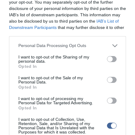
your opt-out. You may separately opt-out of the further
disclosure of your personal information by third parties on the
A Hagyományok Háza, a Népművészeti Egyesületek Szövetsége
IAB’s list of downstream participants. This information may
és az Emberi Erőforrások Minisztériuma (Emmi) közösen hirdettek
also be disclosed by us to third parties on the
IAB’s List of
pályázatot a XVI. Országos Népművészeti Kiállításon való
Downstream Participants
that may further disclose it to other
részvételre a tárgyalkotó népművészet, népi kismesterségek
különböző ágaiban. A zsűritagok javaslatára hímzés, viselet,
third parties.
csipke, ékszer, hímes tojás, szőttes, nemez, bőr, fa, szaru-csont,
Please note that this website/app uses one or more Google
hangszer, fazekasság, vas-fém, szalma, csuhé, gyékény, vessző,
Personal Data Processing Opt Outs
services and may gather and store information including but
játék és mézeskalács kategóriában mintegy 450 kézműves alkotó
és alkotó közösség csaknem 1700 művét válogatták be a 2016.
not limited to your visit or usage behaviour. You may click to
I want to opt-out of the Sharing of my
personal data.
március 27-ig látogatható kiállításra.
grant or deny consent to Google and its third-party tags to
Opted In
use your data for below specified purposes in below Google
consent section.
I want to opt-out of the Sale of my
Personal Data.
Opted In
Figyelem! A cikkhez hozzáfűzött hozzászólások nem a
ma.hu
network nézeteit
I want to opt-out of processing my
tükrözik. A szerkesztőség mindössze a hírek publikációjával foglalkozik, a
Personal Data for Targeted Advertising.
kommenteket nem tudja befolyásolni - azok az olvasók személyes véleményét
tartalmazzák.
Opted In
Kérjük, kulturáltan, mások személyiségi jogainak és jó hírnevének tiszteletben
I want to opt-out of Collection, Use,
tartásával kommenteljenek!
Retention, Sale, and/or Sharing of my
Personal Data that Is Unrelated with the
Purposes for which it was collected.