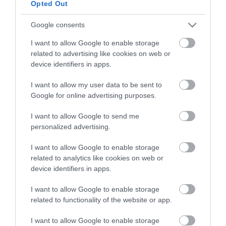
Opted Out
Google consents
ma.hu legfrissebb hírei:
I want to allow Google to enable storage
related to advertising like cookies on web or
Nagy erőkkel keresik a szomjazó gólyát megmentő
12:16
device identifiers in apps.
Árpádot
Magyar Péter: átfogó energiafejlesztési tervet fogadott el a
6:48
I want to allow my user data to be sent to
kormány
Google for online advertising purposes.
Kenyában bezzeg minden zöldebb
20:46
I want to allow Google to send me
Második világháborús német katonai motorkerékpár
18:37
personalized advertising.
bukkant elő a Dunából
A Tisza-frakció kezdeményezte, hogy jövő kedden legyen
16:12
I want to allow Google to enable storage
az államfőválasztás
related to analytics like cookies on web or
Szomjazó gólyának adott inni egy férfi Tiszakécskénél -
device identifiers in apps.
14:02
megható pillanatot rögzített a kamera
I want to allow Google to enable storage
Megható felvétel: elpusztult borját vitte magával egy
12:56
delfinanya
related to functionality of the website or app.
I want to allow Google to enable storage