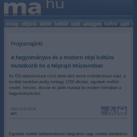
címlap
időjárás
kékhír
belföld
üzlet
adóügyek
külföld
autó
sp
Programajánló
A hagyományos és a modern népi kultúra
mutatkozik be a Néprajzi Múzeumban
Az Élő népművészet című tárlat első terme múltidézéssel indul, a
további terekben pedig mintegy 1700 alkotás, egyebek mellett
viselet, hímzés, ékszer és játék mutatja be modern formában a
hagyományőrzést.
2015.11.02 02:30
+
-
MTI
Egyebek mellett lakberendezési tárgyakon vagy viseleti darabokon