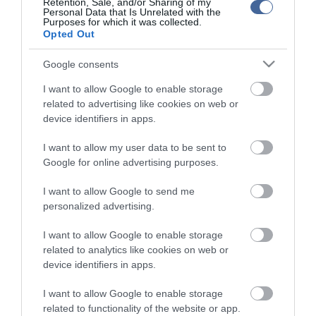
Retention, Sale, and/or Sharing of my
tükrözik. A szerkesztőség mindössze a hírek publikációjával foglalkozik, a
Personal Data that Is Unrelated with the
kommenteket nem tudja befolyásolni - azok az olvasók személyes véleményét
Purposes for which it was collected.
tartalmazzák.
Opted Out
Kérjük, kulturáltan, mások személyiségi jogainak és jó hírnevének tiszteletben
tartásával kommenteljenek!
Google consents
I want to allow Google to enable storage
related to advertising like cookies on web or
device identifiers in apps.
I want to allow my user data to be sent to
ma.hu legfrissebb hírei:
Google for online advertising purposes.
Szomjazó gólyának adott inni egy férfi Tiszakécskénél -
14:02
megható pillanatot rögzített a kamera
I want to allow Google to send me
personalized advertising.
Megható felvétel: elpusztult borját vitte magával egy
12:56
delfinanya
I want to allow Google to enable storage
Halálos fenyegetés miatt lemondta erdélyi koncertjét Majka
10:53
related to analytics like cookies on web or
Pórázra kötve hagytak egy kutyát egy híd alatt Miskolcon
device identifiers in apps.
8:46
Védelmi Munkacsoport: hosszabb hőségriasztás, stabil
6:40
I want to allow Google to enable storage
energiaellátás
related to functionality of the website or app.