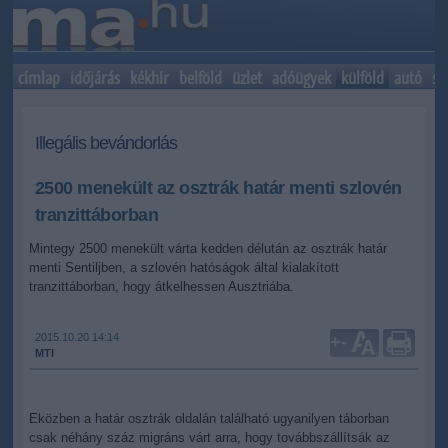
címlap
időjárás
kékhír
belföld
üzlet
adóügyek
külföld
autó
sp
Illegális bevándorlás
2500 menekült az osztrák határ menti szlovén
tranzittáborban
Mintegy 2500 menekült várta kedden délután az osztrák határ
menti Sentiljben, a szlovén hatóságok által kialakított
tranzittáborban, hogy átkelhessen Ausztriába.
2015.10.20 14:14
+
-
MTI
Eközben a határ osztrák oldalán található ugyanilyen táborban
csak néhány száz migráns várt arra, hogy továbbszállítsák az