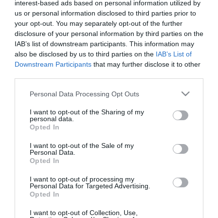
interest-based ads based on personal information utilized by
Kora délután a határ osztrák oldalán fekvő Spielfeldből 7 busszal,
us or personal information disclosed to third parties prior to
mintegy háromszáz menedékkérőt - többségük család - vittek el az
your opt-out. You may separately opt-out of the further
osztrákok, közlésük szerint Klagenfurtba. Ott tisztálkodási
disclosure of your personal information by third parties on the
lehetőséghez és orvosi ellátáshoz juthatnak a migránsok, majd
IAB’s list of downstream participants. This information may
továbbviszik őket Németország felé.
also be disclosed by us to third parties on the
IAB’s List of
A helyi hatóságok szerint Spielfelden naponta 2500 embert tudnak
Downstream Participants
that may further disclose it to other
ellátni.
third parties.
Please note that this website/app uses one or more Google
Personal Data Processing Opt Outs
services and may gather and store information including but
not limited to your visit or usage behaviour. You may click to
I want to opt-out of the Sharing of my
personal data.
grant or deny consent to Google and its third-party tags to
Opted In
use your data for below specified purposes in below Google
Kapcsolódó írások:
consent section.
I want to opt-out of the Sale of my
Personal Data.
Szlovákiából 50 rendőr indult a magyar-szerb határra
Opted In
Lettország is kerítést épít
I want to opt-out of processing my
Horvátország beengedett néhány ezer migránst Szerbiából
Personal Data for Targeted Advertising.
Opted In
I want to opt-out of Collection, Use,
Figyelem! A cikkhez hozzáfűzött hozzászólások nem a
ma.hu
network nézeteit