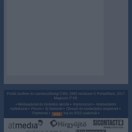
Portál szoftver és szerkesztőségi CMS, DMS rendszer:© PortalWare, 2017
Magnum IT Kft.
•
Médiaajánlat és hirdetési akciók
•
Impresszum
•
Adatvédelmi
nyiltakozat
•
Fórum
•
Írj Nekünk!
•
Olvasói és moderálási alapelvek
•
Partnerek
•
ma.hu RSS csatornái
•