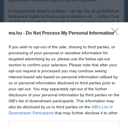
egyelőre nem erősítette meg a horvát férfi megölését.
Az Egyiptomban dolgozó geológust - aki egy olaj- és gázlelőhelyek
feltárásával foglalkozó francia cég munkatársa volt -, a július 22-én
rabolták el dzsihadisták, miközben Kairóból munkába igyekezett. A
IÁ fegyveresei egy hete a börtönökben raboskodó "muzulmán nők"
szabadon engedését követelték horvát túszuk elegendése fejében.
ma.hu -
Do Not Process My Personal Information
If you wish to opt-out of the sale, sharing to third parties, or
processing of your personal or sensitive information for
targeted advertising by us, please use the below opt-out
section to confirm your selection. Please note that after your
Kapcsolódó írások:
opt-out request is processed you may continue seeing
interest-based ads based on personal information utilized by
A horvát külügyminiszter Kairóba utazik az elrabolt horvát
us or personal information disclosed to third parties prior to
állampolgár miatt
your opt-out. You may separately opt-out of the further
disclosure of your personal information by third parties on the
IAB’s list of downstream participants. This information may
Figyelem! A cikkhez hozzáfűzött hozzászólások nem a
ma.hu
network nézeteit
also be disclosed by us to third parties on the
IAB’s List of
tükrözik. A szerkesztőség mindössze a hírek publikációjával foglalkozik, a
Downstream Participants
that may further disclose it to other
kommenteket nem tudja befolyásolni - azok az olvasók személyes véleményét
tartalmazzák.
third parties.
Kérjük, kulturáltan, mások személyiségi jogainak és jó hírnevének tiszteletben