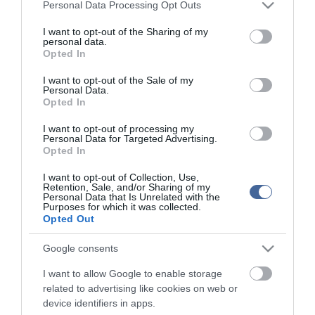
Please note that this website/app uses one or more Google
tartásával kommenteljenek!
Personal Data Processing Opt Outs
services and may gather and store information including but
not limited to your visit or usage behaviour. You may click to
I want to opt-out of the Sharing of my
personal data.
grant or deny consent to Google and its third-party tags to
Opted In
use your data for below specified purposes in below Google
consent section.
I want to opt-out of the Sale of my
Personal Data.
ma.hu legfrissebb hírei:
Opted In
Izrael nem vonul ki Gázából
20:31
I want to opt-out of processing my
Personal Data for Targeted Advertising.
Három érmet szereztek a magyarok a világ egyik
18:29
Opted In
legnagyobb hosszútávú kajak-kenu versenyén, a Sellán
Latorcai Csaba: a KDNP pályázati úton választja ki
16:28
I want to opt-out of Collection, Use,
delegáltját a Médiatanácsba
Retention, Sale, and/or Sharing of my
Personal Data that Is Unrelated with the
Egész héten meleg, napos idő várható
Purposes for which it was collected.
14:27
Opted Out
Tanács Zoltán: kormány-előterjesztés készül a
12:26
Planetárium jövőjéről
Google consents
Vegyszeradagolási probléma miatt kórházba került az Igali
10:25
Gyógyfürdő több vendége
I want to allow Google to enable storage
related to advertising like cookies on web or
Kormány: életveszélyes gyalog átkelni a Dunán a Sziget
8:24
device identifiers in apps.
Fesztiválra