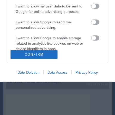
I want to allow my user data to be sent to
top cikkek:
Google for online advertising purposes.
Nem is olyan egészséges a népszerű banán?
I want to allow Google to send me
personalized advertising.
top fórum témák:
I want to allow Google to enable storage
Tanár Úr gyere, mindjárt lesz Lillád!
related to analytics like cookies on web or
2022.05.10 21:11
device identifiers in apps.
AZ IGAZSÁG SOHA NEM KÉSŐ
CONFIRM
2022.05.10 21:07
I want to allow Google to enable storage
JólVanna
related to functionality of the website or app.
2022.05.10 20:31
Porvihar
Data Deletion
Data Access
Privacy Policy
2022.03.29 16:11
I want to allow Google to enable storage
related to personalization.
Mit szólsz? Ide minden baromságot...
2022.03.29 16:06
I want to allow Google to enable storage
related to security, including authentication
functionality and fraud prevention, and other
user protection.