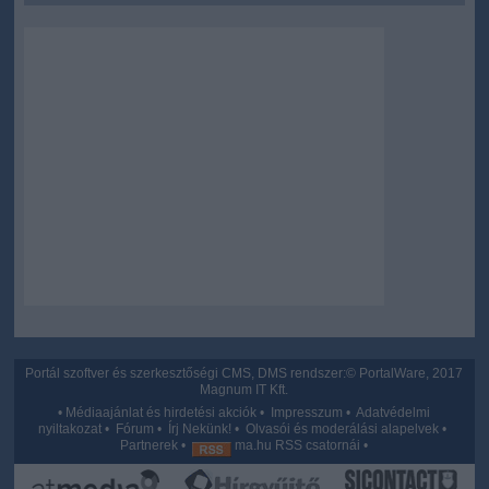
user protection.
Portál szoftver és szerkesztőségi CMS, DMS rendszer:© PortalWare, 2017
Magnum IT Kft.
•
Médiaajánlat és hirdetési akciók
•
Impresszum
•
Adatvédelmi
nyiltakozat
•
Fórum
•
Írj Nekünk!
•
Olvasói és moderálási alapelvek
•
Partnerek
•
ma.hu RSS csatornái
•