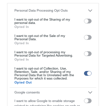
third parties.
Figyelem! A cikkhez hozzáfűzött hozzászólások nem a
ma.hu
network nézeteit
tükrözik. A szerkesztőség mindössze a hírek publikációjával foglalkozik, a
kommenteket nem tudja befolyásolni - azok az olvasók személyes véleményét
Please note that this website/app uses one or more Google
Personal Data Processing Opt Outs
tartalmazzák.
services and may gather and store information including but
Kérjük, kulturáltan, mások személyiségi jogainak és jó hírnevének tiszteletben
not limited to your visit or usage behaviour. You may click to
I want to opt-out of the Sharing of my
tartásával kommenteljenek!
personal data.
grant or deny consent to Google and its third-party tags to
Opted In
use your data for below specified purposes in below Google
consent section.
I want to opt-out of the Sale of my
Personal Data.
Opted In
ma.hu legfrissebb hírei:
I want to opt-out of processing my
Personal Data for Targeted Advertising.
Opted In
Hulladékvadászat indul a Dunán: a rekordalacsony vízállás
12:20
miatt most láthatóvá váltak a mederben rejtőző roncsok
I want to opt-out of Collection, Use,
Vitézy Dávid: háromszor annyian utaznak a komlói
Retention, Sale, and/or Sharing of my
10:40
Personal Data that Is Unrelated with the
vonalon, mint korábban a pótlóbuszokon
Purposes for which it was collected.
Opted Out
Vitézy Dávid: 2,3 milliárd forint került vissza az államhoz
8:04
egy útdíjrendszeres ügylet felülvizsgálata után
Google consents
Saját életét is kockára tette a magyar erdész, hogy
22:22
megállítsa a tüzet
I want to allow Google to enable storage
Második világháborús MG-42 géppuskát emeltek ki a
20:20
related to advertising like cookies on web or