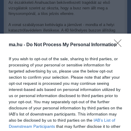
Az északkeleti Anahuacban bekövetkezett tragédiát az első
vizsgálatok szerint az okozta, hogy a busz nem állt meg a
fénysorompónál, a tilos jelzés ellenére.
A vonat szabályosan kettévágta a járművet - mondta el a helyi
katasztrófavédelem illetékese. A 40 férőhelyes buszon állítólag
legalább hatvanan utaztak.
ma.hu -
Do Not Process My Personal Information
If you wish to opt-out of the sale, sharing to third parties, or
processing of your personal or sensitive information for
targeted advertising by us, please use the below opt-out
Kapcsolódó írások:
section to confirm your selection. Please note that after your
opt-out request is processed you may continue seeing
Peking háborog, mert Mexikónak nem kell a szuperexpressz
interest-based ads based on personal information utilized by
Kézitáskában a revolver - hároméves kisfiú lőtte meg az apját
us or personal information disclosed to third parties prior to
és a terhes anyját
your opt-out. You may separately opt-out of the further
disclosure of your personal information by third parties on the
Austinban egy fegyveres megpróbálta felgyújtani a mexikói
konzulátust
IAB’s list of downstream participants. This information may
also be disclosed by us to third parties on the
IAB’s List of
Downstream Participants
that may further disclose it to other