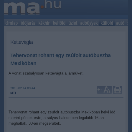
címlap
időjárás
kékhír
belföld
üzlet
adóügyek
külföld
autó
sp
Kettévágta
Tehervonat rohant egy zsúfolt autóbuszba
Mexikóban
A vonat szabályosan kettévágta a járművet.
2015.02.14 09:44
+
-
MTI
Tehervonat rohant egy zsúfolt autóbuszba Mexikóban helyi idő
szerint péntek este, a súlyos balesetben legalább 16-an
meghaltak, 30-an megsérültek.