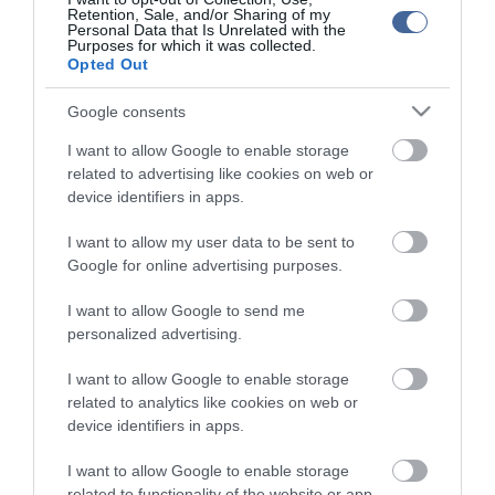
Figyelem! A cikkhez hozzáfűzött hozzászólások nem a
ma.hu
network nézeteit
Retention, Sale, and/or Sharing of my
Personal Data that Is Unrelated with the
tükrözik. A szerkesztőség mindössze a hírek publikációjával foglalkozik, a
Purposes for which it was collected.
kommenteket nem tudja befolyásolni - azok az olvasók személyes véleményét
tartalmazzák.
Opted Out
Kérjük, kulturáltan, mások személyiségi jogainak és jó hírnevének tiszteletben
tartásával kommenteljenek!
Google consents
I want to allow Google to enable storage
related to advertising like cookies on web or
device identifiers in apps.
I want to allow my user data to be sent to
ma.hu legfrissebb hírei:
Google for online advertising purposes.
Vitézy Dávid: 2,3 milliárd forint került vissza az államhoz
8:04
egy útdíjrendszeres ügylet felülvizsgálata után
I want to allow Google to send me
personalized advertising.
Saját életét is kockára tette a magyar erdész, hogy
22:22
megállítsa a tüzet
I want to allow Google to enable storage
Második világháborús MG-42 géppuskát emeltek ki a
20:20
related to analytics like cookies on web or
Dunából - a rendőrség lefoglalta
device identifiers in apps.
A Miniszterelnökség felmondta a Lounge Eventtel kötött
18:19
keretszerződését
I want to allow Google to enable storage
related to functionality of the website or app.