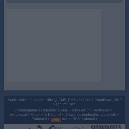
Portál szoftver és szerkesztőségi CMS, DMS rendszer:© PortalWare, 2017
Magnum IT Kft.
•
Médiaajánlat és hirdetési akciók
•
Impresszum
•
Adatvédelmi
nyiltakozat
•
Fórum
•
Írj Nekünk!
•
Olvasói és moderálási alapelvek
•
Partnerek
•
ma.hu RSS csatornái
•