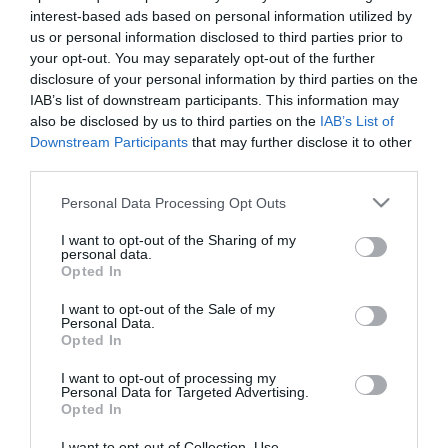
interest-based ads based on personal information utilized by
Az Egyesült Államok és szövetségesei attól tartanak, hogy nagy
us or personal information disclosed to third parties prior to
hatótávolságú ballisztikus rakétatechnológiáját Irán nukleáris
your opt-out. You may separately opt-out of the further
robbanófejek célba juttatására használhatja fel. Teherán
ugyanakkor azt állítja, hogy atomprogramja kizárólag békés,
disclosure of your personal information by third parties on the
energiatermelő célokat szolgál.
IAB’s list of downstream participants. This information may
also be disclosed by us to third parties on the
IAB’s List of
Downstream Participants
that may further disclose it to other
third parties.
Please note that this website/app uses one or more Google
Personal Data Processing Opt Outs
services and may gather and store information including but
Kapcsolódó írások:
not limited to your visit or usage behaviour. You may click to
I want to opt-out of the Sharing of my
personal data.
grant or deny consent to Google and its third-party tags to
Tárgyalás az atomprogramról - felállt az asztaltól az iráni
Opted In
delegáció
use your data for below specified purposes in below Google
consent section.
I want to opt-out of the Sale of my
Az atomügynökség ellenőrei az iráni Arakban
Personal Data.
Opted In
Cuki bőgőmajombébi
Kelet-kínai éttermeket zártak be majomhúsból készült fogások
I want to opt-out of processing my
miatt
Personal Data for Targeted Advertising.
Opted In
I want to opt-out of Collection, Use,