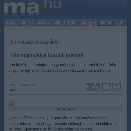
címlap
időjárás
kékhír
belföld
üzlet
adóügyek
külföld
autó
sp
Emberszabású az űrben
Irán majmokkal teszteli rakétáit
Irán közölte szombaton, hogy másodjára is sikerrel küldött fel a
világűrbe egy majmot, és épségben vissza is hozta a Földre.
2013.12.14 14:28
+
-
MTI
Fotó: iranian.com
„Haszan Róháni elnök (...) gratulált az iráni tudósoknak és
szakértőknek, amiért egy második élőlényt is sikerrel küldtek fel
az űrbe" - jelentette az IRNA állami hírügynökség.