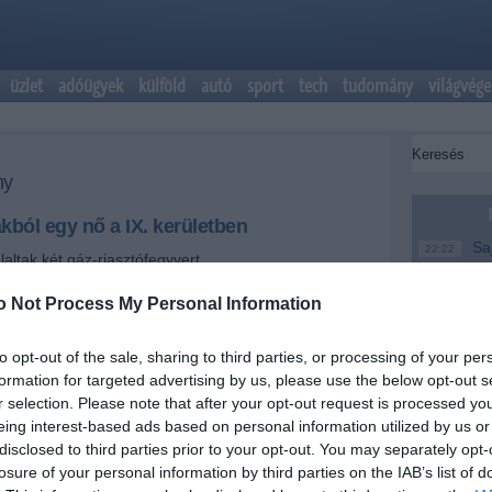
üzlet
adóügyek
külföld
autó
sport
tech
tudomány
világvége
ny
akból egy nő a IX. kerületben
Saj
22:22
laltak két gáz-riasztófegyvert.
er
Más
o Not Process My Personal Information
20:20
+
-
em
le
to opt-out of the sale, sharing to third parties, or processing of your per
 nőt, aki a gyanú szerint kilőtt egy ablakból a IX.
A M
formation for targeted advertising by us, please use the below opt-out s
18:19
y utcában szerdán kora este - erősítette meg a
Ev
r selection. Please note that after your opt-out request is processed y
őr-főkapitányság (BRFK) kommunikációs osztálya az
eing interest-based ads based on personal information utilized by us or
Meg
16:21
disclosed to third parties prior to your opt-out. You may separately opt-
 a rendőrségre délután fél hat előtt érkezett
Úja
14:26
losure of your personal information by third parties on the IAB’s list of
, hogy a IX. kerületben, a Börzsöny utcában kilőttek
mi