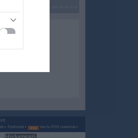
? Ide minden baromságot...
2022.03.29 16:06
Kft.
vek
•
Partnerek
•
ma.hu RSS csatornái
•