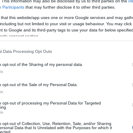
. This information may also be disclosed by us to third parties on the
IA
Participants
that may further disclose it to other third parties.
Viz
12:56
a 
evetési osztály munkatársai előállították a lakásból
 that this website/app uses one or more Google services and may gath
ki
endőrkapitányságra a feltételezett elkövetőt, egy 38
including but not limited to your visit or usage behaviour. You may click 
nt lefoglaltak két gáz-riasztófegyvert.
Mag
11:15
 to Google and its third-party tags to use your data for below specifi
cs
 eset során nem sérült meg senki.
ogle consent section.
gyverkezve elkövetett garázdaság vétség gyanúja
l Data Processing Opt Outs
tetőeljárás, a nő elszámoltatása folyamatban van -
Nem is ol
o opt-out of the Sharing of my personal data.
In
o opt-out of the Sale of my Personal Data.
Tanár Úr gy
 hozzáfűzött hozzászólások nem a
ma.hu
network nézeteit tükrözik. A
In
sze a hírek publikációjával foglalkozik, a kommenteket nem tudja
az olvasók személyes véleményét tartalmazzák.
AZ IGAZ
to opt-out of processing my Personal Data for Targeted
mások személyiségi jogainak és jó hírnevének tiszteletben tartásával
ing.
JólVanna
In
o opt-out of Collection, Use, Retention, Sale, and/or Sharing
Porvihar
ersonal Data that Is Unrelated with the Purposes for which it
lected.