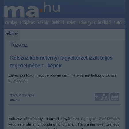
címlap
időjárás
kékhír
belföld
üzlet
adóügyek
külföld
autó
sp
kékhírek
Tűzvész
Kétszáz köbméternyi fagyökérzet izzik teljes
terjedelmében - képek
Egyes pontokon negyven-ötven centiméteres egybefüggő parázs
keletkezett.
2023.04.20 09:41
+
-
ma.hu
Kétszáz köbméternyi kitermelt fagyökérzet ég teljes terjedelmében
kedd este óta a nyírbogdányi Új utcában. Három járművel tizenegy