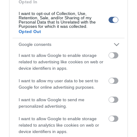
Opted In
I want to opt-out of Collection, Use,
Retention, Sale, and/or Sharing of my
Personal Data that Is Unrelated with the
Purposes for which it was collected.
Opted Out
Figyelem! A cikkhez hozzáfűzött hozzászólások nem a
ma.hu
network nézeteit
Google consents
tükrözik. A szerkesztőség mindössze a hírek publikációjával foglalkozik, a
kommenteket nem tudja befolyásolni - azok az olvasók személyes véleményét
I want to allow Google to enable storage
tartalmazzák.
related to advertising like cookies on web or
Kérjük, kulturáltan, mások személyiségi jogainak és jó hírnevének tiszteletben
device identifiers in apps.
tartásával kommenteljenek!
I want to allow my user data to be sent to
Google for online advertising purposes.
I want to allow Google to send me
personalized advertising.
ma.hu legfrissebb hírei:
Vitézy Dávid: 2,3 milliárd forint került vissza az államhoz
I want to allow Google to enable storage
8:04
egy útdíjrendszeres ügylet felülvizsgálata után
related to analytics like cookies on web or
device identifiers in apps.
Saját életét is kockára tette a magyar erdész, hogy
22:22