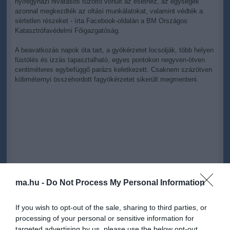
nyíregyházi hivatásos tűzoltó vonult az esethez, az egységek
azonnal megkezdték az oltási munkálatokat, valamint védték a
sértetlen részeket - írta Facebook-oldalán a BM Országos
Katasztrófavédelmi Főigazgatóság.
A beavatkozás napok óta tart, a gyökérzetet locsolják, több helyen
füstölés és izzás tapasztalható, egyes pontokon negyven-ötven
centiméteres egybefüggő parázs keletkezett. Csaknem százötven
köbméternyi összehordott fagyökérzetet sikerült megmenteni.
ma.hu -
Do Not Process My Personal Information
If you wish to opt-out of the sale, sharing to third parties, or
processing of your personal or sensitive information for
targeted advertising by us, please use the below opt-out