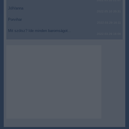
2022.05.10 21:07
JólVanna
2022.05.10 20:31
Porvihar
2022.03.29 16:11
Mit szólsz? Ide minden baromságot...
2022.03.29 16:06