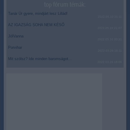
top fórum témák:
Tanár Úr gyere, mindjárt lesz Lillád!
2022.05.10 21:11
AZ IGAZSÁG SOHA NEM KÉSŐ
2022.05.10 21:07
JólVanna
2022.05.10 20:31
Porvihar
2022.03.29 16:11
Mit szólsz? Ide minden baromságot...
2022.03.29 16:06