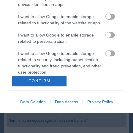
ma.hu legfrissebb hírei:
device identifiers in apps.
Szomjazó gólyának adott inni egy férfi Tiszakécskénél -
14:02
I want to allow Google to enable storage
megható pillanatot rögzített a kamera
related to functionality of the website or app.
Megható felvétel: elpusztult borját vitte magával egy
12:56
delfinanya
I want to allow Google to enable storage
related to personalization.
Halálos fenyegetés miatt lemondta erdélyi koncertjét Majka
10:53
Pórázra kötve hagytak egy kutyát egy híd alatt Miskolcon
8:46
I want to allow Google to enable storage
related to security, including authentication
Védelmi Munkacsoport: hosszabb hőségriasztás, stabil
6:40
functionality and fraud prevention, and other
energiaellátás
user protection.
Vizet vinnének a szomjazó vadaknak: önkéntes
6:22
összefogást szerveznek a túrázók
CONFIRM
Rekordközeli aszály a Dunán: megkezdték a történelmi
22:15
kisvízszintek rögzítését
Data Deletion
Data Access
Privacy Policy
top cikkek:
Nem is olyan egészséges a népszerű banán?