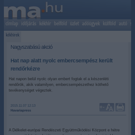
címlap
időjárás
kékhír
belföld
üzlet
adóügyek
külföld
autó
sp
kékhírek
Nagyszabású akció
Hat nap alatt nyolc embercsempész került
rendőrkézre
Hat napon belül nyolc olyan embert fogtak el a készenléti
rendőrök, akik valamilyen, embercsempészethez köthető
tevékenységet végeztek.
2015.11.07 12:13
+
-
Havariapress
A Délkelet-európai Rendészeti Együttműködési Központ e hétre