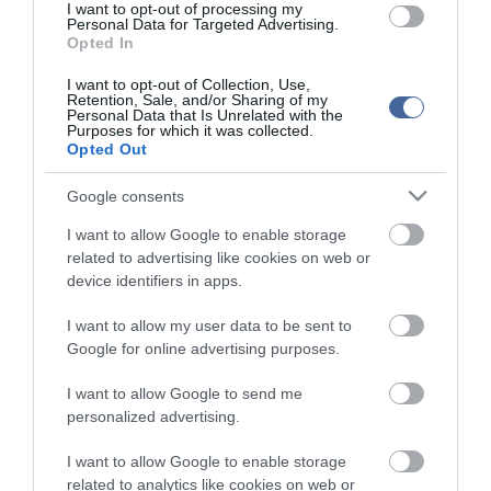
I want to opt-out of processing my
Personal Data for Targeted Advertising.
Opted In
Kapcsolódó írások:
I want to opt-out of Collection, Use,
Retention, Sale, and/or Sharing of my
Nem jött össze a csempésztrükk: kutyakennelbe rejtették a
Personal Data that Is Unrelated with the
Purposes for which it was collected.
szajrét
Opted Out
Engedély nélkül vitte el a kisfiút az anya
Google consents
Németországban felszámoltak egy embercsempész hálózatot
I want to allow Google to enable storage
related to advertising like cookies on web or
Figyelem! A cikkhez hozzáfűzött hozzászólások nem a
ma.hu
network nézeteit
device identifiers in apps.
tükrözik. A szerkesztőség mindössze a hírek publikációjával foglalkozik, a
kommenteket nem tudja befolyásolni - azok az olvasók személyes véleményét
tartalmazzák.
I want to allow my user data to be sent to
Google for online advertising purposes.
Kérjük, kulturáltan, mások személyiségi jogainak és jó hírnevének tiszteletben
tartásával kommenteljenek!
I want to allow Google to send me
personalized advertising.
I want to allow Google to enable storage
related to analytics like cookies on web or