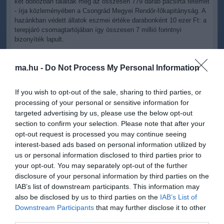
két dobozban találták meg az összesen 779 darab pacsirta tetemét
- írja közleményében a Csongrád Megyei Rendőr-főkapitányság. A
hazánkban védett állatok eszmei értéke darabonként 10 ezer Ft: a
terepjáró csomagtartójában így összesen 7 millió forintnyi
bizonyíték lapult.
A terepjáró olasz sofőrjét és utasát – akik egyébként vadászok - a
ma.hu -
Do Not Process My Personal Information
rendőrség gyanúsítottként hallgatta ki, velük szemben
természetkárosítás bűncselekmény gyanújával indult
büntetőeljárás.
If you wish to opt-out of the sale, sharing to third parties, or
processing of your personal or sensitive information for
targeted advertising by us, please use the below opt-out
section to confirm your selection. Please note that after your
opt-out request is processed you may continue seeing
interest-based ads based on personal information utilized by
Kapcsolódó írások:
us or personal information disclosed to third parties prior to
your opt-out. You may separately opt-out of the further
Madártetemek között utazott az olasz autós
disclosure of your personal information by third parties on the
IAB’s list of downstream participants. This information may
also be disclosed by us to third parties on the
IAB’s List of
Figyelem! A cikkhez hozzáfűzött hozzászólások nem a
ma.hu
network nézeteit
Downstream Participants
that may further disclose it to other
tükrözik. A szerkesztőség mindössze a hírek publikációjával foglalkozik, a
third parties.
kommenteket nem tudja befolyásolni - azok az olvasók személyes véleményét