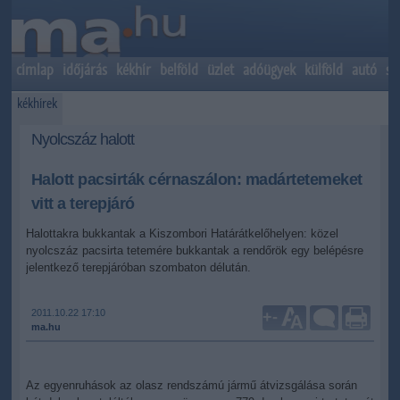
címlap
időjárás
kékhír
belföld
üzlet
adóügyek
külföld
autó
sp
kékhírek
Nyolcszáz halott
Halott pacsirták cérnaszálon: madártetemeket
vitt a terepjáró
Halottakra bukkantak a Kiszombori Határátkelőhelyen: közel
nyolcszáz pacsirta tetemére bukkantak a rendőrök egy belépésre
jelentkező terepjáróban szombaton délután.
2011.10.22 17:10
+
-
ma.hu
Az egyenruhások az olasz rendszámú jármű átvizsgálása során