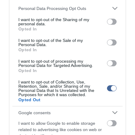
tartalmazzák.
Please note that this website/app uses one or more Google
Personal Data Processing Opt Outs
Kérjük, kulturáltan, mások személyiségi jogainak és jó hírnevének tiszteletben
services and may gather and store information including but
tartásával kommenteljenek!
not limited to your visit or usage behaviour. You may click to
I want to opt-out of the Sharing of my
personal data.
grant or deny consent to Google and its third-party tags to
Opted In
use your data for below specified purposes in below Google
consent section.
I want to opt-out of the Sale of my
Personal Data.
Opted In
ma.hu legfrissebb hírei:
I want to opt-out of processing my
Nagy erőkkel keresik a szomjazó gólyát megmentő
12:16
Personal Data for Targeted Advertising.
Árpádot
Opted In
Magyar Péter: átfogó energiafejlesztési tervet fogadott el a
6:48
I want to opt-out of Collection, Use,
kormány
Retention, Sale, and/or Sharing of my
Personal Data that Is Unrelated with the
Kenyában bezzeg minden zöldebb
20:46
Purposes for which it was collected.
Opted Out
Második világháborús német katonai motorkerékpár
18:37
bukkant elő a Dunából
Google consents
A Tisza-frakció kezdeményezte, hogy jövő kedden legyen
16:12
az államfőválasztás
I want to allow Google to enable storage
Szomjazó gólyának adott inni egy férfi Tiszakécskénél -
14:02
related to advertising like cookies on web or
megható pillanatot rögzített a kamera