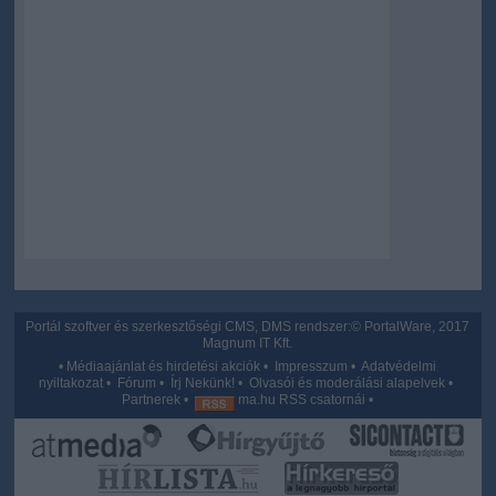
Portál szoftver és szerkesztőségi CMS, DMS rendszer:© PortalWare, 2017
Magnum IT Kft.
•
Médiaajánlat és hirdetési akciók
•
Impresszum
•
Adatvédelmi
nyiltakozat
•
Fórum
•
Írj Nekünk!
•
Olvasói és moderálási alapelvek
•
Partnerek
•
ma.hu RSS csatornái
•