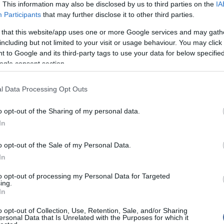
. This information may also be disclosed by us to third parties on the
IA
 és a levehető kezelőpanelből. A két rész együtt egy
hő
ockát alkot.
Participants
that may further disclose it to other third parties.
Vize
6:22
ön
nfravörös csatlakozáson keresztül kommunikáló
 that this website/app uses one or more Google services and may gath
tú
irányítható, amely nem tartalmaz gombokat. A
including but not limited to your visit or usage behaviour. You may click 
jelenése és irányítása az iPhone és az iPod Touch
 to Google and its third-party tags to use your data for below specifi
Rek
22:15
. A hangot egy külön subwooferből, digitális erősítőből
ogle consent section.
a 
szóróházból álló 2.1 hangszóró rendszer
 DK-AP8 hangzásának megfelelő dinamikájáról és
l az e-sound rendszer és a HDSS gondoskodik.
l Data Processing Opt Outs
s különböző csatlakozóval rendelkezik, többek
Nem is ol
o opt-out of the Sharing of my personal data.
nettel és videó (FPAS) kimenettel a készülék
bbi lehetővé teszi, hogy az iPhone-t vagy iPod Touch-
In
evízióhoz csatlakoztassa, így a telefonon tárolt képek
tlenül a nagy képernyőn élvezhetők.
o opt-out of the Sale of my Personal Data.
Tanár Úr gy
In
AZ IGAZ
to opt-out of processing my Personal Data for Targeted
ing.
In
JólVanna
írások:
o opt-out of Collection, Use, Retention, Sale, and/or Sharing
Porvihar
ersonal Data that Is Unrelated with the Purposes for which it
t költenek alkalmazásokra az iPhone tulajdonosok