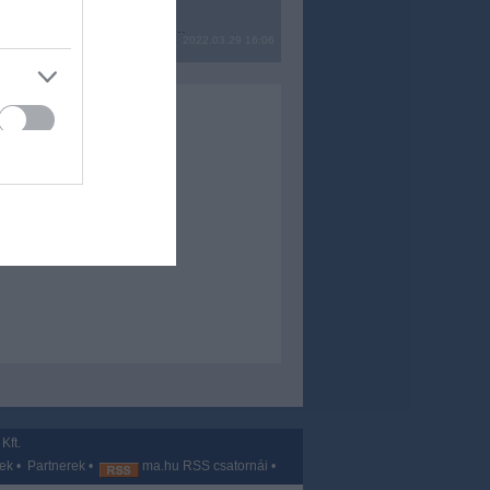
? Ide minden baromságot...
2022.03.29 16:06
Kft.
vek
•
Partnerek
•
ma.hu RSS csatornái
•