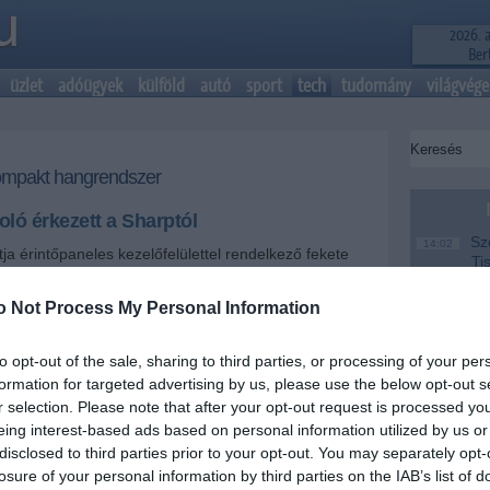
2026. 
Bert
üzlet
adóügyek
külföld
autó
sport
tech
tudomány
világvége
ompakt hangrendszer
ló érkezett a Sharptól
Szo
14:02
a érintőpaneles kezelőfelülettel rendelkező fekete
Ti
 a DK-AP8-t.
rö
o Not Process My Personal Information
Meg
12:56
+
-
ma
to opt-out of the sale, sharing to third parties, or processing of your per
Hal
10:53
telefon-kihangosítóként is használható, de egy
formation for targeted advertising by us, please use the below opt-out s
ko
vízióhoz csatlakoztatva video- és képnézegetőként
r selection. Please note that after your opt-out request is processed y
. A kompakt hangrendszer hordozható, telefon-
Pórá
eing interest-based ads based on personal information utilized by us or
8:46
is használható. Ilyenkor a zenelejátszás megáll,
al
disclosed to third parties prior to your opt-out. You may separately opt-
gad iPhone-ján, és újraindul, miután a beszélgetés
losure of your personal information by third parties on the IAB’s list of
olóállomás két részből áll, egy központi
Véd
6:40