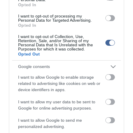
hónapokkal tovább maradt a Nemzetközi Űrállomáson, amíg másik
Opted In
járművel sikerült őket hazahozni. Az ilyen események világosan
jelzik, hogy az űrkutatás korszakában már nemcsak a technikai
I want to opt-out of processing my
Personal Data for Targeted Advertising.
megbízhatóság, hanem az űrkörnyezet biztonsága is döntő
Opted In
tényező.
I want to opt-out of Collection, Use,
Kína egyelőre nem közölt új időpontot a Shenzhou–20
Retention, Sale, and/or Sharing of my
visszatérésére, de szakértők szerint a legénység nincs közvetlen
Personal Data that Is Unrelated with the
veszélyben, és a Tiangong űrállomás minden szükséges
Purposes for which it was collected.
Opted Out
erőforrással rendelkezik egy elhúzódó tartózkodáshoz is. A világ
figyelme azonban most újra az űrszemét kérdésére irányul – arra a
láthatatlan, de egyre sűrűsödő veszélyre, amely lassan az
Google consents
emberes űrrepülések legnagyobb kihívásává válik.
I want to allow Google to enable storage
related to advertising like cookies on web or
device identifiers in apps.
Figyelem! A cikkhez hozzáfűzött hozzászólások nem a
ma.hu
I want to allow my user data to be sent to
network nézeteit tükrözik. A szerkesztőség mindössze a hírek
Google for online advertising purposes.
publikációjával foglalkozik, a kommenteket nem tudja befolyásolni
- azok az olvasók személyes véleményét tartalmazzák.
I want to allow Google to send me
Kérjük, kulturáltan, mások személyiségi jogainak és jó hírnevének
personalized advertising.
tiszteletben tartásával kommenteljenek!