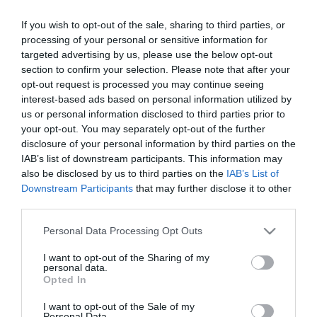
visszatérés elhalasztását.
If you wish to opt-out of the sale, sharing to third parties, or
Az űrszemét egyre súlyosabb problémát jelent az alacsony Föld
processing of your personal or sensitive information for
körüli pályán. A becslések szerint több mint 36 ezer, tíz
targeted advertising by us, please use the below opt-out
centiméternél nagyobb tárgy és több millió kisebb törmelékdarab
section to confirm your selection. Please note that after your
kering a bolygó körül, amelyek akár 28 ezer kilométer per órás
sebességgel mozognak. Még a néhány milliméteres részecskék is
opt-out request is processed you may continue seeing
komoly károkat okozhatnak az űrhajók külső burkolatában, a
interest-based ads based on personal information utilized by
napelemszárnyakban vagy a szenzorokban. Az ilyen incidensek
us or personal information disclosed to third parties prior to
fokozzák a nemzetközi nyomást az űrszemét kezelési protokollok
your opt-out. You may separately opt-out of the further
szigorítására, miközben a világűr gazdasági és stratégiai
disclosure of your personal information by third parties on the
kihasználása egyre gyorsul.
IAB’s list of downstream participants. This information may
also be disclosed by us to third parties on the
IAB’s List of
A mostani helyzet különösen érzékeny Kína számára, amely a
Downstream Participants
that may further disclose it to other
Tiangong űrállomást a nemzeti technológiai önállóság
third parties.
szimbólumaként építi. A program a Shenzhou űrhajókkal biztosítja
a személyzet hat hónapos váltásait, ezzel fenntartva az ország
Please note that this website/app uses one or more Google
Personal Data Processing Opt Outs
állandó emberes jelenlétét az űrben. Egy esetleges visszatérési
services and may gather and store information including but
hiba nemcsak technológiai presztízsveszteséget, hanem
not limited to your visit or usage behaviour. You may click to
I want to opt-out of the Sharing of my
biztonsági kockázatot is jelentene, ezért a CMSA nyilvánvalóan
personal data.
óvatosságból döntött a halasztás mellett.
grant or deny consent to Google and its third-party tags to
Opted In
use your data for below specified purposes in below Google
A mostani incidens ugyanakkor nem egyedülálló: a múlt évben az
consent section.
I want to opt-out of the Sale of my
amerikai Boeing Starliner technikai hibái miatt két NASA-űrhajós
Personal Data.