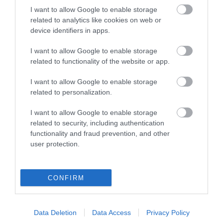
I want to allow Google to enable storage
related to analytics like cookies on web or
device identifiers in apps.
I want to allow Google to enable storage
related to functionality of the website or app.
ma.hu legfrissebb hírei:
I want to allow Google to enable storage
Nagy erőkkel keresik a szomjazó gólyát megmentő
12:16
Árpádot
related to personalization.
Magyar Péter: átfogó energiafejlesztési tervet fogadott el a
6:48
I want to allow Google to enable storage
kormány
related to security, including authentication
Kenyában bezzeg minden zöldebb
20:46
functionality and fraud prevention, and other
user protection.
Második világháborús német katonai motorkerékpár
18:37
bukkant elő a Dunából
A Tisza-frakció kezdeményezte, hogy jövő kedden legyen
16:12
az államfőválasztás
CONFIRM
Szomjazó gólyának adott inni egy férfi Tiszakécskénél -
14:02
megható pillanatot rögzített a kamera
Data Deletion
Data Access
Privacy Policy
Megható felvétel: elpusztult borját vitte magával egy
12:56
delfinanya