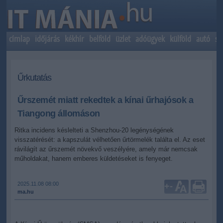
címlap
időjárás
kékhír
belföld
üzlet
adóügyek
külföld
autó
sp
Űrkutatás
Űrszemét miatt rekedtek a kínai űrhajósok a
Tiangong állomáson
Ritka incidens késlelteti a Shenzhou-20 legénységének
visszatérését: a kapszulát vélhetően űrtörmelék találta el. Az eset
rávilágít az űrszemét növekvő veszélyére, amely már nemcsak
műholdakat, hanem emberes küldetéseket is fenyeget.
2025.11.08 08:00
+
-
ma.hu