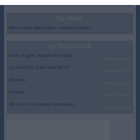
top cikkek:
Nem is olyan egészséges a népszerű banán?
top fórum témák:
Tanár Úr gyere, mindjárt lesz Lillád!
2022.05.10 21:11
AZ IGAZSÁG SOHA NEM KÉSŐ
2022.05.10 21:07
JólVanna
2022.05.10 20:31
Porvihar
2022.03.29 16:11
Mit szólsz? Ide minden baromságot...
2022.03.29 16:06