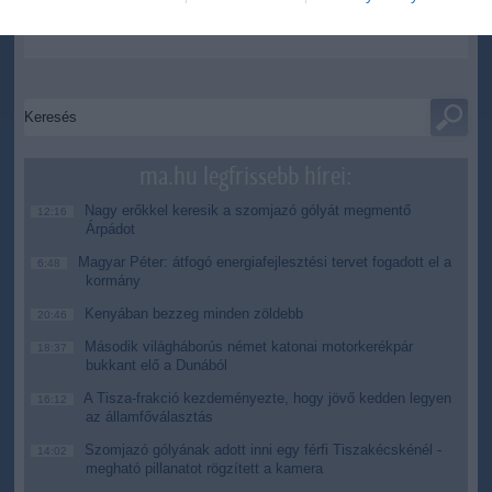
Kérjük, kulturáltan, mások személyiségi jogainak és jó hírnevének
tiszteletben tartásával kommenteljenek!
ma.hu legfrissebb hírei:
Nagy erőkkel keresik a szomjazó gólyát megmentő
12:16
Árpádot
Magyar Péter: átfogó energiafejlesztési tervet fogadott el a
6:48
kormány
Kenyában bezzeg minden zöldebb
20:46
Második világháborús német katonai motorkerékpár
18:37
bukkant elő a Dunából
A Tisza-frakció kezdeményezte, hogy jövő kedden legyen
16:12
az államfőválasztás
Szomjazó gólyának adott inni egy férfi Tiszakécskénél -
14:02
megható pillanatot rögzített a kamera