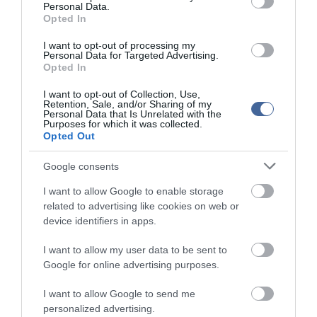
Personal Data.
Opted In
Prioritást kapott a Neumann Társaságnál a
tehetséggondozás
I want to opt-out of processing my
Personal Data for Targeted Advertising.
Az IOI 2025-ön részt vevő magyar diákok felkészítése az ELTE
Opted In
Informatikai Kara és a Neumann Társaság Tehetséggondozási
Szakosztályának együttműködésében valósult meg. Az IOI
I want to opt-out of Collection, Use,
Retention, Sale, and/or Sharing of my
válogatóversenyének megrendezését és a magyar diákolimpikonok
Personal Data that Is Unrelated with the
felkészítését a Nemzeti Tehetség Program - 1823 támogatta.
Purposes for which it was collected.
Opted Out
„A tehetséggondozás a Neumann Társaság egyik legfontosabb és
kiemelt területe. Az >>új start<< keretében ez a szegmens
Google consents
különösen hangsúlyossá válik, hiszen egy jövőbe mutató,
innovatív rendszer csak akkor lehet sikeres, ha támogatja és
I want to allow Google to enable storage
fejleszti a kiválóságokat. Társaságunk ezért egy hosszú távon
related to advertising like cookies on web or
fenntartható, hatékony és finanszírozható tehetséggondozási
device identifiers in apps.
modul megalkotását tűzte ki célul, amely biztosítja a fiatal
tehetségek folyamatos fejlődését és versenyképességét. Ezt a
I want to allow my user data to be sent to
célkitűzést igazolja leginkább az a tény, hogy az NJSZT által
Google for online advertising purposes.
mentorált és támogatott diákok rendszeresen kimagasló
eredményeket érnek el hazai és nemzetközi informatikai
I want to allow Google to send me
versenyeken” - kommentálta Prof. Dr. Kovács Levente, a Neumann
personalized advertising.
Társaság elnöke az idei diákolimpia-szezon magyar sikereit.