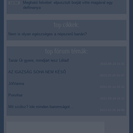
Megható felvétel: elpusztult borját vitte magával egy
12:56
delfinanya
top cikkek:
Nem is olyan egészséges a népszerű banán?
top fórum témák:
Tanár Úr gyere, mindjárt lesz Lillád!
2022.05.10 21:11
AZ IGAZSÁG SOHA NEM KÉSŐ
2022.05.10 21:07
JólVanna
2022.05.10 20:31
Porvihar
2022.03.29 16:11
Mit szólsz? Ide minden baromságot...
2022.03.29 16:06