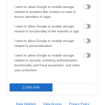
Már hivatalosak a következő IOI-helyszínek
I want to allow Google to enable storage
related to analytics like cookies on web or
Véglegesítették a következő évek Nemzetközi Informatikai
device identifiers in apps.
Diákolimpiáinak helyszíneit is: 2026-ban Üzbegisztán fővárosában,
Taskentben mérik majd össze algoritmikus gondolkodás terén elért
I want to allow Google to enable storage
tudásukat a diákok. 2027-ben Németország, 2028-ban Japán,
related to functionality of the website or app.
2029-ben pedig Bulgária fogadja majd az IOI-versenyzőket.
A 2025-ös diákolimpiai szezonban a magyar diákolimpikonok
I want to allow Google to enable storage
rendkívül jó eredményeket értek el: a Közép-Európai Informatikai
related to personalization.
Diákolimpiáról egy ezüst- és két bronzéremmel, a Nemzetközi
Informatikai Csapat Diákolimpiáról egy ezüsttel és egy bronzzal,
I want to allow Google to enable storage
az Európai Lány Informatikai Diákolimpiáról pedig két arany- és két
related to security, including authentication
ezüstéremmel tértek haza.
functionality and fraud prevention, and other
user protection.
Figyelem! A cikkhez hozzáfűzött hozzászólások nem a
ma.hu
CONFIRM
network nézeteit tükrözik. A szerkesztőség mindössze a hírek
publikációjával foglalkozik, a kommenteket nem tudja befolyásolni
- azok az olvasók személyes véleményét tartalmazzák.
Data Deletion
Data Access
Privacy Policy