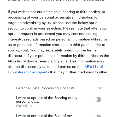
nemzetközi bizottság meghatározó tagjaként működött közre a
szervezésben.
A részletes eredménylista a verseny hivatalos
If you wish to opt-out of the sale, sharing to third parties, or
oldalán olvasható.
processing of your personal or sensitive information for
Különleges helyszínen versengtek a fiatal
targeted advertising by us, please use the below opt-out
informatikusok
section to confirm your selection. Please note that after your
opt-out request is processed you may continue seeing
A dél-amerikai kontinens utoljára 1993-ban, tehát több mint három
interest-based ads based on personal information utilized by
évtizede kapott lehetőséget a középiskolás korosztály
us or personal information disclosed to third parties prior to
legjelentősebb informatikai versenyének a megrendezésére, így
your opt-out. You may separately opt-out of the further
megkülönböztetett érdeklődéssel vágtak a delegációk neki a
disclosure of your personal information by third parties on the
kalandnak. A magyar csapat majdnem háromnapos út után
IAB’s list of downstream participants. This information may
érkezett az egzotikus helyszínre, a tengerszint feletti magasság és
also be disclosed by us to third parties on the
IAB’s List of
a jelentős időeltolódás miatt a szervezők egy plusz pihenőnapot
Downstream Participants
that may further disclose it to other
biztosítottak az első versenynap előtt.
third parties.
A feladatok megoldása során a versenyzőknek nemcsak
Please note that this website/app uses one or more Google
programozási tudásukat, hanem problémamegoldó képességüket,
Personal Data Processing Opt Outs
matematikai modellalkotó tehetségüket is latba kell vetniük.
services and may gather and store information including but
Legnagyobb kihívásuk, hogy megoldásaik gyorsak és hatékonyak
not limited to your visit or usage behaviour. You may click to
I want to opt-out of the Sharing of my
personal data.
legyenek. A megoldások megfelelőségét egy automatikus tesztelő
grant or deny consent to Google and its third-party tags to
Opted In
rendszer valós időben ellenőrizte. A versenyről összességében
use your data for below specified purposes in below Google
elmondható, hogy az IOI résztvevői a világ legkiválóbb fiatal
consent section.
I want to opt-out of the Sale of my
informatikusai közé tartoznak.