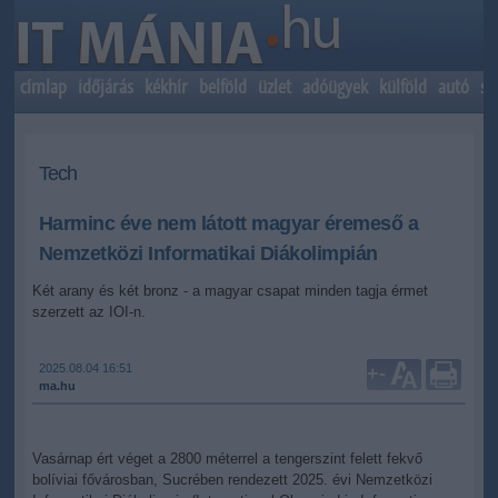
címlap
időjárás
kékhír
belföld
üzlet
adóügyek
külföld
autó
sp
Tech
Harminc éve nem látott magyar éremeső a
Nemzetközi Informatikai Diákolimpián
Két arany és két bronz - a magyar csapat minden tagja érmet
szerzett az IOI-n.
2025.08.04 16:51
+
-
ma.hu
Vasárnap ért véget a 2800 méterrel a tengerszint felett fekvő
bolíviai fővárosban, Sucrében rendezett 2025. évi Nemzetközi