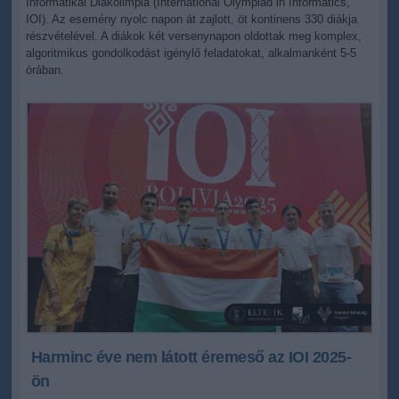
Informatikai Diákolimpia (International Olympiad in Informatics,
IOI). Az esemény nyolc napon át zajlott, öt kontinens 330 diákja
részvételével. A diákok két versenynapon oldottak meg komplex,
algoritmikus gondolkodást igénylő feladatokat, alkalmanként 5-5
órában.
Harminc éve nem látott éremeső az IOI 2025-
ön