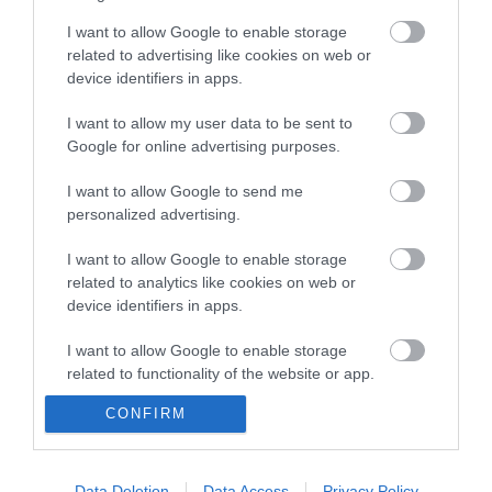
Vitézy Dávid: háromszor annyian utaznak a komlói
10:40
vonalon, mint korábban a pótlóbuszokon
I want to allow Google to enable storage
Vitézy Dávid: 2,3 milliárd forint került vissza az államhoz
related to advertising like cookies on web or
8:04
egy útdíjrendszeres ügylet felülvizsgálata után
device identifiers in apps.
Saját életét is kockára tette a magyar erdész, hogy
22:22
I want to allow my user data to be sent to
megállítsa a tüzet
Google for online advertising purposes.
Második világháborús MG-42 géppuskát emeltek ki a
20:20
Dunából - a rendőrség lefoglalta
I want to allow Google to send me
A Miniszterelnökség felmondta a Lounge Eventtel kötött
18:19
personalized advertising.
keretszerződését
I want to allow Google to enable storage
Megérkezett az eső a Duna vízgyűjtőjére
16:21
related to analytics like cookies on web or
device identifiers in apps.
top cikkek:
I want to allow Google to enable storage
Nem is olyan egészséges a népszerű banán?
related to functionality of the website or app.
top fórum témák:
CONFIRM
I want to allow Google to enable storage
related to personalization.
Tanár Úr gyere, mindjárt lesz Lillád!
2022.05.10 21:11
I want to allow Google to enable storage
Data Deletion
Data Access
Privacy Policy