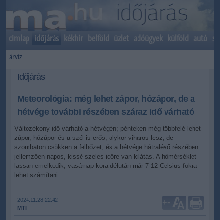
címlap
időjárás
kékhír
belföld
üzlet
adóügyek
külföld
autó
sp
árvíz
Időjárás
Meteorológia: még lehet zápor, hózápor, de a
hétvége további részében száraz idő várható
Változékony idő várható a hétvégén; pénteken még többfelé lehet
zápor, hózápor és a szél is erős, olykor viharos lesz, de
szombaton csökken a felhőzet, és a hétvége hátralévő részében
jellemzően napos, kissé szeles időre van kilátás. A hőmérséklet
lassan emelkedik, vasárnap kora délután már 7-12 Celsius-fokra
lehet számítani.
2024.11.28 22:42
+
-
MTI