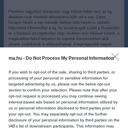
Pénteken nagyrészt közepesen vagy erősen felhős lesz az ég,
általában csak rövidebb időszakokra bújik elő a nap. Zápor,
hózápor főként a nap második felében több helyen is várható,
helyenként kifehéredhet a táj. Az északnyugati szelet a Dunántúlon
és a középső országrészben nagy területen erős lökések kísérik, a
magasabban fekvő helyeken és záporok környezetében akár
viharos széllökések is előfordulhatnak. A legmagasabb nappali
hőmérséklet általában 5 és 9 fok között várható, de a kevésbé
szeles északkeleti tájakon akár több fokkal hidegebb lehet az idő.
ma.hu -
Do Not Process My Personal Information
Szombaton hajnalban ködfoltok képződhetnek, de napközben
nagyrészt gyengén vagy közepesen felhős idő valószínű többórás
If you wish to opt-out of the sale, sharing to third parties, or
napsütéssel, legfeljebb egy-egy zápor, hózápor alakul ki. Többfelé
processing of your personal or sensitive information for
megélénkül, néhol megerősödhet az északi, északkeleti szél.
targeted advertising by us, please use the below opt-out
Hajnalban mínusz 4 és plusz 3, kora délután 4-9 fokra lehet
section to confirm your selection. Please note that after your
számítani.
opt-out request is processed you may continue seeing
interest-based ads based on personal information utilized by
Vasárnap általában gyengén felhős, napos idő várható, csak
us or personal information disclosed to third parties prior to
kisebb felhős körzetek lehetnek. Főleg reggelig, illetve estétől lehet
your opt-out. You may separately opt-out of the further
számítani helyenként párásságra, ködre, rétegfelhőzetre, de
disclosure of your personal information by third parties on the
csapadék nem lesz. Néhol kissé megélénkül az északkeleti, keleti
szél. A minimum mínusz 4 és plusz 4, a maximum-hőmérséklet 7
IAB’s list of downstream participants. This information may