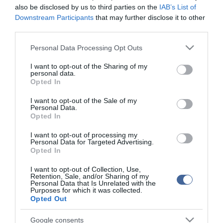
és 12 fok között alakul - derül ki a HungaroMet Nonprofit Zrt.
also be disclosed by us to third parties on the
IAB’s List of
előrejelzéséből, amelyet csütörtökön juttattak el az MTI-hez.
Downstream Participants
that may further disclose it to other
third parties.
Please note that this website/app uses one or more Google
Personal Data Processing Opt Outs
services and may gather and store information including but
Figyelem! A cikkhez hozzáfűzött hozzászólások nem a
ma.hu
not limited to your visit or usage behaviour. You may click to
I want to opt-out of the Sharing of my
network nézeteit tükrözik. A szerkesztőség mindössze a hírek
personal data.
grant or deny consent to Google and its third-party tags to
publikációjával foglalkozik, a kommenteket nem tudja befolyásolni
Opted In
use your data for below specified purposes in below Google
- azok az olvasók személyes véleményét tartalmazzák.
consent section.
I want to opt-out of the Sale of my
Kérjük, kulturáltan, mások személyiségi jogainak és jó hírnevének
Personal Data.
Opted In
tiszteletben tartásával kommenteljenek!
I want to opt-out of processing my
Personal Data for Targeted Advertising.
Opted In
I want to opt-out of Collection, Use,
Retention, Sale, and/or Sharing of my
ma.hu legfrissebb hírei:
Personal Data that Is Unrelated with the
Purposes for which it was collected.
Opted Out
Hulladékvadászat indul a Dunán: a rekordalacsony vízállás
12:20
miatt most láthatóvá váltak a mederben rejtőző roncsok
Google consents