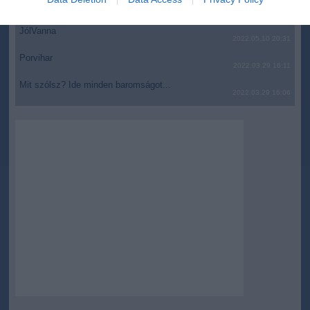
AZ IGAZSÁG SOHA NEM KÉSŐ
related to security, including authentication
2022.05.10 21:07
functionality and fraud prevention, and other
JólVanna
2022.05.10 20:31
user protection.
Porvihar
2022.03.29 16:11
Mit szólsz? Ide minden baromságot...
2022.03.29 16:06