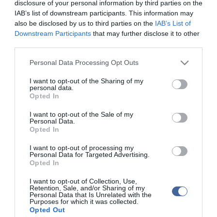
ma.hu legfrissebb hírei:
disclosure of your personal information by third parties on the
IAB’s list of downstream participants. This information may
Nagy erőkkel keresik a szomjazó gólyát megmentő
12:16
also be disclosed by us to third parties on the
IAB’s List of
Árpádot
Downstream Participants
that may further disclose it to other
Magyar Péter: átfogó energiafejlesztési tervet fogadott el a
6:48
third parties.
kormány
Please note that this website/app uses one or more Google
Personal Data Processing Opt Outs
Kenyában bezzeg minden zöldebb
20:46
services and may gather and store information including but
Második világháborús német katonai motorkerékpár
18:37
not limited to your visit or usage behaviour. You may click to
I want to opt-out of the Sharing of my
bukkant elő a Dunából
personal data.
grant or deny consent to Google and its third-party tags to
Opted In
A Tisza-frakció kezdeményezte, hogy jövő kedden legyen
use your data for below specified purposes in below Google
16:12
az államfőválasztás
consent section.
I want to opt-out of the Sale of my
Personal Data.
Szomjazó gólyának adott inni egy férfi Tiszakécskénél -
14:02
Opted In
megható pillanatot rögzített a kamera
Megható felvétel: elpusztult borját vitte magával egy
I want to opt-out of processing my
12:56
Personal Data for Targeted Advertising.
delfinanya
Opted In
I want to opt-out of Collection, Use,
top cikkek:
Retention, Sale, and/or Sharing of my
Personal Data that Is Unrelated with the
Nem is olyan egészséges a népszerű banán?
Purposes for which it was collected.
Opted Out