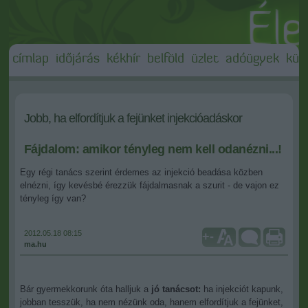
címlap
időjárás
kékhír
belföld
üzlet
adóügyek
külf
Jobb, ha elfordítjuk a fejünket injekcióadáskor
Fájdalom: amikor tényleg nem kell odanézni...!
Egy régi tanács szerint érdemes az injekció beadása közben
elnézni, így kevésbé érezzük fájdalmasnak a szurit - de vajon ez
tényleg így van?
2012.05.18 08:15
+
-
ma.hu
Bár gyermekkorunk óta halljuk a
jó tanácsot:
ha injekciót kapunk,
jobban tesszük, ha nem nézünk oda, hanem elfordítjuk a fejünket,