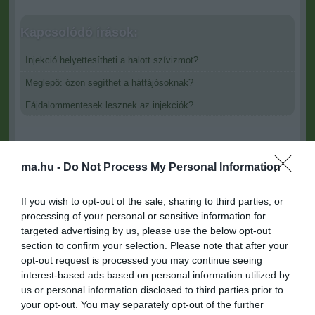
Kapcsolódó írások:
Injekció helyettesítheti a halott szívizmot?
Meglepő: ózon segíthet a hátfájósoknak?
Fájdalommentesek lesznek az injekciók?
Figyelem! A cikkhez hozzáfűzött hozzászólások nem a
ma.hu
network nézeteit tükrözik. A szerkesztőség mindössze a hírek
ma.hu -
Do Not Process My Personal Information
publikációjával foglalkozik, a kommenteket nem tudja befolyásolni
- azok az olvasók személyes véleményét tartalmazzák.
If you wish to opt-out of the sale, sharing to third parties, or
Kérjük, kulturáltan, mások személyiségi jogainak és jó hírnevének
processing of your personal or sensitive information for
tiszteletben tartásával kommenteljenek!
targeted advertising by us, please use the below opt-out
section to confirm your selection. Please note that after your
opt-out request is processed you may continue seeing
interest-based ads based on personal information utilized by
us or personal information disclosed to third parties prior to
your opt-out. You may separately opt-out of the further