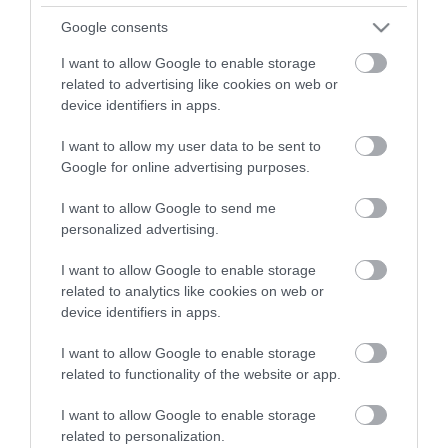
top fórum témák:
Google consents
Tanár Úr gyere, mindjárt lesz Lillád!
2022.05.10 21:11
I want to allow Google to enable storage
related to advertising like cookies on web or
AZ IGAZSÁG SOHA NEM KÉSŐ
2022.05.10 21:07
device identifiers in apps.
JólVanna
2022.05.10 20:31
I want to allow my user data to be sent to
Porvihar
Google for online advertising purposes.
2022.03.29 16:11
Mit szólsz? Ide minden baromságot...
I want to allow Google to send me
2022.03.29 16:06
personalized advertising.
I want to allow Google to enable storage
related to analytics like cookies on web or
device identifiers in apps.
I want to allow Google to enable storage
related to functionality of the website or app.
I want to allow Google to enable storage
related to personalization.