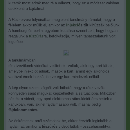
kutatók most adták meg rá a választ, hogy ez a módszer valóban
csökkenti a fájdalmat.
A
Pain
orvosi folyóiratban megjelent tanulmány rámutat, hogy a
félelem
akkor múlik el, amikor az
injekció
s tűt
kihúzzák belőlünk.
A hamburgi és berlini egyetem kutatása szerint azt, hogy hogyan
reagálunk a
tűszúrás
ra, befolyásolja, milyen tapasztalatunk volt
legutóbb.
A tanulmányban
résztvevőknek videókat vetítettek: voltak, akik egy kart láttak,
amelybe injekciót adnak, mások a kart, amint egy alkoholos
vattával érnek hozzá, illetve egy kart mindezek nélkül.
A kép olyan szemszögből volt látható, hogy a résztvevők
könnyedén saját magukat képzelhették a szituációba. Miközben
nézték a videót, egy apró elektromos stimulációt érezhettek a
karjukban, van, akinél fájdalmasabb volt, másnál pedig
fájdalommentes.
Az önkéntesek arról számoltak be, akkor érezték leginkább a
fájdalmat, amikor a
tűszúrós
videót látták - összehasonlítva