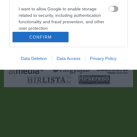
I want to allow Google to enable storage
related to security, including authentication
functionality and fraud prevention, and other
user protection.
CONFIRM
Portál szoftver és szerkesztőségi CMS, DMS rendszer:© PortalWare, 2017
Magnum IT Kft.
•
Médiaajánlat és hirdetési akciók
•
Impresszum
•
Adatvédelmi
nyiltakozat
•
Fórum
•
Írj Nekünk!
•
Olvasói és moderálási alapelvek
•
Partnerek
•
ma.hu RSS csatornái
•
Data Deletion
Data Access
Privacy Policy