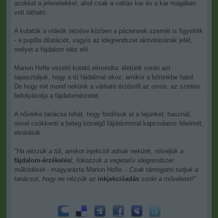
azokkal a jelenetekkel, ahol csak a vattás kar és a kar magában
volt látható.
A kutatók a videók nézése közben a páciensek szemét is figyelték
- a pupilla dilatációt, vagyis az idegrendszer aktivitásának jelét,
melyet a fájdalom idéz elő.
Marion Hofle vezető kutató elmondta: életünk során azt
tapasztaljuk, hogy a tű fájdalmat okoz, amikor a bőrünkbe hatol.
De hogy mit mond nekünk a várható érzésről az orvos, az szintén
befolyásolja a fájdalomérzetet.
A nővérke tanácsa tehát, hogy fordítsuk el a fejünket, használ,
mivel csökkenti a beteg közelgő fájdalommal kapcsolatos félelmét,
elvárását.
"Ha nézzük a tűt, amikor injekciót adnak nekünk, növeljük a
fájdalom-érzékelés
t, fokozzuk a vegetatív idegrendszer
működését
- magyarázta Marion Hofle. -
Csak támogatni tudjuk a
tanácsot, hogy ne nézzük az
inkjekcióadás
során a műveletet!"