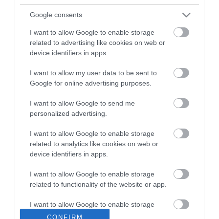
Google consents
- A pasik szeretik az orális
szexet.
Egy felmérés alapján ha megkérdezik a férfiakat, mit
I want to allow Google to enable storage
szeretnének leginkább az ágyban, 80 százalékuk rávágja: több
related to advertising like cookies on web or
orális szexet. A legizgalmasabbnak pedig azt tartják, ha a nő
device identifiers in apps.
reggel veti rá magát a hímtagjukra.
I want to allow my user data to be sent to
- A férfiak nem akarnak olvasni mások gondolataiban.
Míg a
nők szeretik tudni, mit gondol a barátjuk, férjük, gyerekük,
Google for online advertising purposes.
barátnőjük, a pasikat ezek a dolgok kevésbé foglalkoztatják.
I want to allow Google to send me
Már csak ezért is szokás javasolni a hölgyeknek, hogy ha valamit
personalized advertising.
akarnak, azt kérdezzék vagy kérjék szemtől-szemben, mert a
pasitól nem várható el, hogy kitalálja a gondolatukat.
I want to allow Google to enable storage
related to analytics like cookies on web or
- A pasik szeretik a péniszüket.
A "legjobb barátjuk", amelynek
device identifiers in apps.
feladata van. Valahányszor ránéznek, ez is eszükbe jut. Ezért
szokás azt mondani, hogy a férfi célja minél jobban "elszórni a
I want to allow Google to enable storage
magját". Számára ez biológiai fontossággal bír.
related to functionality of the website or app.
- A férfiaknak nem kedvencük a Valentin-nap:
inkább a lányok
ünnepének tartják. Nemigen tudják, mit várnak tőlük ezen a napon,
I want to allow Google to enable storage
mivel fejezhetnék ki, hogy szeretik a párjukat.
related to personalization.
CONFIRM