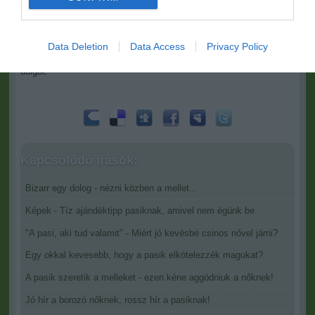
Ez nem azt jelenti, hogy nem romantikusak -
csak nem szeretnek
I want to allow Google to enable storage
azok lenni "parancsszóra"...
Jobb, ha a nő emlékezteti rá a
related to security, including authentication
pasit, mikor van a Valentin-nap, és feldob egy programajánlatot is,
Data Deletion
Data Access
Privacy Policy
functionality and fraud prevention, and other
vagy meghagyja a lehetőséget, hogy a pasi kötöljön valami kreatív
user protection.
dolgot.
Kapcsolódó írások:
Bizarr egy dolog - nézni közben a mellet...
Képek - Tíz ajándéktipp pasiknak, amivel nem égünk be
"A pasi, aki tud valamit" - Miért jó kevésbé csinos nővel járni?
Egy okkal kevesebb, hogy a pasik elkötelezzék magukat?
A pasik szeretik a melleket - ezen kéne aggódniuk a nőknek!
Jó hír a borozó nőknek, rossz hír a pasiknak!