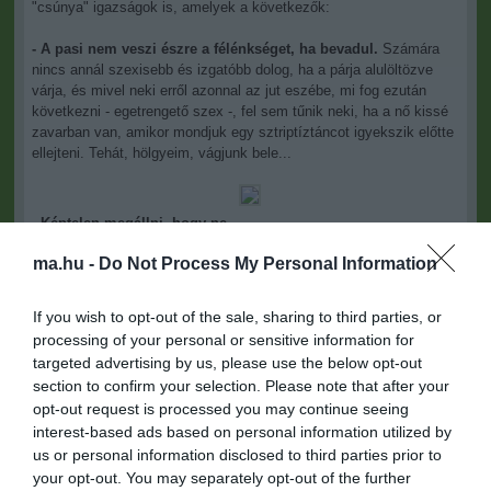
"csúnya" igazságok is, amelyek a következők:
- A pasi nem veszi észre a félénkséget, ha bevadul.
Számára
nincs annál szexisebb és izgatóbb dolog, ha a párja alulöltözve
várja, és mivel neki erről azonnal az jut eszébe, mi fog ezután
következni - egetrengető szex -, fel sem tűnik neki, ha a nő kissé
zavarban van, amikor mondjuk egy sztriptíztáncot igyekszik előtte
ellejteni. Tehát, hölgyeim, vágjunk bele...
- Képtelen megállni, hogy ne
bámuljon más nőket.
A férfiak ilyenek - szidhatjuk őket életük
ma.hu -
Do Not Process My Personal Information
végéig, ez akkor sem fog változni. Ha nem nyíltan, akkor titokban
fogja megnézni a többieket. Nem tudja kontrollálni ezt a dolgot, a
természetéből adódik. Ez nem tekinthető érzéketlenségnek.
If you wish to opt-out of the sale, sharing to third parties, or
processing of your personal or sensitive information for
- A pasik nagy gyerekek (és büszkék rá).
Mélyen belül minden
targeted advertising by us, please use the below opt-out
férfi egy nagy gyerek. Ez azt is megmagyarázza, miért viselnek
section to confirm your selection. Please note that after your
idős korukban is baseball-sapkát...Szeretik a játékokat, szeretik
opt-out request is processed you may continue seeing
egymást ugratni. Ha háromnál többen vannak együtt, gyerekesen
tudnak viselkedni, egymással pedig idétlenkednek. Ez van.
interest-based ads based on personal information utilized by
Ilyenkor élik ki magukat, és "visszajön a fiatalabbik énjük.'
us or personal information disclosed to third parties prior to
your opt-out. You may separately opt-out of the further