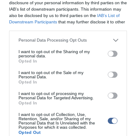
- A férfiak "perverzek":
szinte egész nap a szex jár az eszükben,
disclosure of your personal information by third parties on the
és olykor azzal is álmodnak. Szeretik nézni a szexképeket, a
IAB’s list of downstream participants. This information may
szexfilmeket, és a testnedvekkel szemben is
also be disclosed by us to third parties on the
IAB’s List of
toleránsabbak...Szexuális fantáziáikban sokszor szerepel több
Downstream Participants
that may further disclose it to other
ember, nemcsak ők és a párjuk. Ezen sem lehet segíteni.
third parties.
- A pasik hűtlenek lehetnek -
de ez nem jelenti, hogy azok is
Please note that this website/app uses one or more Google
Personal Data Processing Opt Outs
lesznek. Sok esetben becsületesek, túl félénkek hozzá, vagy
services and may gather and store information including but
tartanak a következményektől. De a biológia ellen nehéz tenni.
not limited to your visit or usage behaviour. You may click to
I want to opt-out of the Sharing of my
Látják, akarják, fantáziálnak egy másik nőről. Természetüknél
personal data.
grant or deny consent to Google and its third-party tags to
fogva nem monogámok. Míg a nők számára egy "különleges" férfi
Opted In
van, a férfiak számára öt különleges nő létezhet...
use your data for below specified purposes in below Google
consent section.
I want to opt-out of the Sale of my
50 százalékuk állítja, hogy
ha biztosak lennének abban, hogy
Personal Data.
nem buknak le, megcsalnák a párjukat.
Ez azonban azt is
Opted In
jelenti, hogy a másik 50 százalék nem tenné.
I want to opt-out of processing my
Personal Data for Targeted Advertising.
- A férfiak azt akarják, hogy imádják őket.
Hogy a nő azt lássa,
Opted In
ők erősek, sikeresek és szexisek. Van, aki sosem ismeri be, és
sokszor csak elképzeli, hogy ilyen, a párja mellett. Mindenestre ez
I want to opt-out of Collection, Use,
sokat segít nekik abban, hogy mutatósabbnak és jobbnak
Retention, Sale, and/or Sharing of my
gondolják magukat, mint amilyenek valójában, és a náluk
Personal Data that Is Unrelated with the
Purposes for which it was collected.
csinosabb nőket is megfogják.
Opted Out