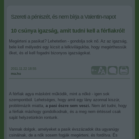
Szereti a péniszét, és nem bírja a Valentin-napot
10 csúnya igazság, amit tudni kell a férfiakról!
Megérteni a pasikat? Lehetetlen - gondolja sok nő. Az az igazság,
bele kell mélyedni egy kicsit a lelkivilágukba, hogy megérthessük
őket, és el kell fogadni bizonyos igazságokat.
2011.11.22 18:55
+
-
ma.hu
A férfiak agya másként működik, mint a nőké - igen sok
szempontból. Lehetséges, hogy amit egy lány azonnal kiszúr,
problémázik miatta,
a pasi észre sem veszi.
Nem árt tudni, hogy
a férfiak máshogy gondolkodnak, és a meg nem értéssel csak
saját helyzetünkön rontunk.
Vannak dolgok, amelyeket a pasik évszázadok óta ugyanúgy
csinálnak, de a nők sosem fogják megérteni, és fordítva. És