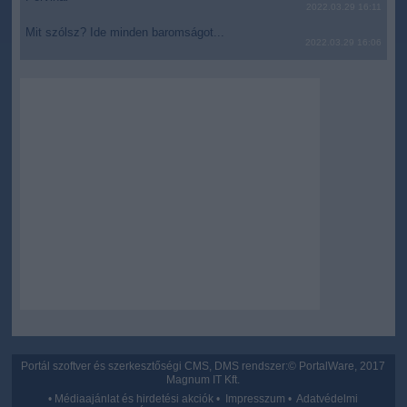
2022.03.29 16:11
Mit szólsz? Ide minden baromságot...
2022.03.29 16:06
Portál szoftver és szerkesztőségi CMS, DMS rendszer:© PortalWare, 2017
Magnum IT Kft.
•
Médiaajánlat és hirdetési akciók
•
Impresszum
•
Adatvédelmi