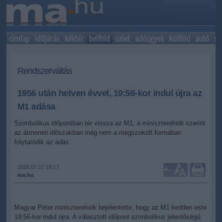
címlap
időjárás
kékhír
belföld
üzlet
adóügyek
külföld
autó
sp
Rendszerváltás
1956 után hetven évvel, 19:56-kor indul újra az
M1 adása
Szimbolikus időpontban tér vissza az M1, a miniszterelnök szerint
az átmeneti időszakban még nem a megszokott formában
folytatódik az adás.
2026.07.07 18:17
+
-
ma.hu
Magyar Péter miniszterelnök bejelentette, hogy az M1 kedden este
19:56-kor indul újra. A választott időpont szimbolikus jelentőségű: