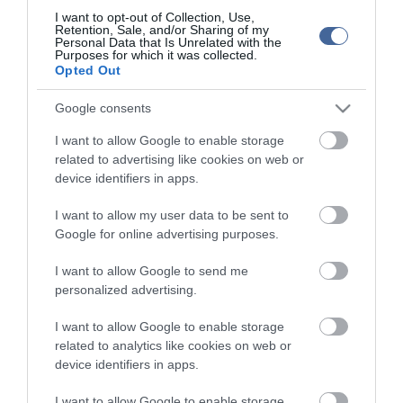
I want to opt-out of Collection, Use,
Retention, Sale, and/or Sharing of my
Personal Data that Is Unrelated with the
Purposes for which it was collected.
Figyelem! A cikkhez hozzáfűzött hozzászólások nem a
ma.hu
network nézeteit
Opted Out
tükrözik. A szerkesztőség mindössze a hírek publikációjával foglalkozik, a
kommenteket nem tudja befolyásolni - azok az olvasók személyes véleményét
tartalmazzák.
Google consents
Kérjük, kulturáltan, mások személyiségi jogainak és jó hírnevének tiszteletben
tartásával kommenteljenek!
I want to allow Google to enable storage
related to advertising like cookies on web or
device identifiers in apps.
I want to allow my user data to be sent to
Google for online advertising purposes.
ma.hu legfrissebb hírei:
I want to allow Google to send me
Vitézy Dávid: 2,3 milliárd forint került vissza az államhoz
8:04
personalized advertising.
egy útdíjrendszeres ügylet felülvizsgálata után
I want to allow Google to enable storage
Saját életét is kockára tette a magyar erdész, hogy
22:22
megállítsa a tüzet
related to analytics like cookies on web or
device identifiers in apps.
Második világháborús MG-42 géppuskát emeltek ki a
20:20
Dunából - a rendőrség lefoglalta
I want to allow Google to enable storage