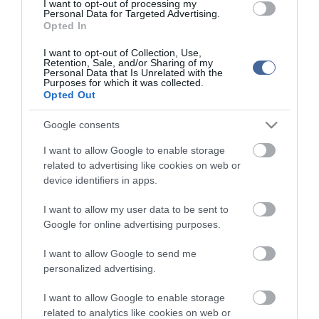
I want to opt-out of processing my
Personal Data for Targeted Advertising.
Opted In
I want to opt-out of Collection, Use,
Retention, Sale, and/or Sharing of my
Personal Data that Is Unrelated with the
Purposes for which it was collected.
Opted Out
Google consents
I want to allow Google to enable storage
Figyelem! A cikkhez hozzáfűzött hozzászólások nem a
ma.hu
network nézeteit
related to advertising like cookies on web or
tükrözik. A szerkesztőség mindössze a hírek publikációjával foglalkozik, a
device identifiers in apps.
kommenteket nem tudja befolyásolni - azok az olvasók személyes véleményét
tartalmazzák.
I want to allow my user data to be sent to
Kérjük, kulturáltan, mások személyiségi jogainak és jó hírnevének tiszteletben
tartásával kommenteljenek!
Google for online advertising purposes.
I want to allow Google to send me
personalized advertising.
I want to allow Google to enable storage
ma.hu legfrissebb hírei:
related to analytics like cookies on web or