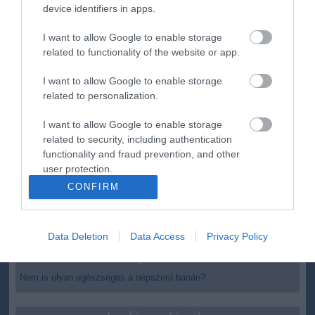
device identifiers in apps.
Nagy erőkkel keresik a szomjazó gólyát megmentő
12:16
Árpádot
I want to allow Google to enable storage
Magyar Péter: átfogó energiafejlesztési tervet fogadott el a
related to functionality of the website or app.
6:48
kormány
I want to allow Google to enable storage
Kenyában bezzeg minden zöldebb
20:46
related to personalization.
Második világháborús német katonai motorkerékpár
18:37
bukkant elő a Dunából
I want to allow Google to enable storage
A Tisza-frakció kezdeményezte, hogy jövő kedden legyen
related to security, including authentication
16:12
az államfőválasztás
functionality and fraud prevention, and other
user protection.
Szomjazó gólyának adott inni egy férfi Tiszakécskénél -
14:02
megható pillanatot rögzített a kamera
CONFIRM
Megható felvétel: elpusztult borját vitte magával egy
12:56
delfinanya
Data Deletion
Data Access
Privacy Policy
top cikkek:
Nem is olyan egészséges a népszerű banán?