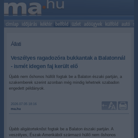
címlap
időjárás
kékhír
belföld
üzlet
adóügyek
külföld
autó
sp
Állati
Veszélyes ragadozóra bukkantak a Balatonnál
- ismét idegen faj került elő
Újabb nem őshonos hüllőt fogtak be a Balaton északi partján, a
szakemberek szerint azonban még mindig lehetnek szabadon
engedett példányok.
2026.07.05 18:16
+
-
ma.hu
Újabb aligátorteknőst fogtak be a Balaton északi partján. A
veszélyes, Észak-Amerikából származó hüllő nem őshonos