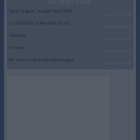
top fórum témák:
Tanár Úr gyere, mindjárt lesz Lillád!
2022.05.10 21:11
AZ IGAZSÁG SOHA NEM KÉSŐ
2022.05.10 21:07
JólVanna
2022.05.10 20:31
Porvihar
2022.03.29 16:11
Mit szólsz? Ide minden baromságot...
2022.03.29 16:06