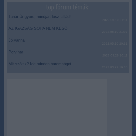
top fórum témák:
Tanár Úr gyere, mindjárt lesz Lillád!
2022.05.10 21:11
AZ IGAZSÁG SOHA NEM KÉSŐ
2022.05.10 21:07
JólVanna
2022.05.10 20:31
Porvihar
2022.03.29 16:11
Mit szólsz? Ide minden baromságot...
2022.03.29 16:06