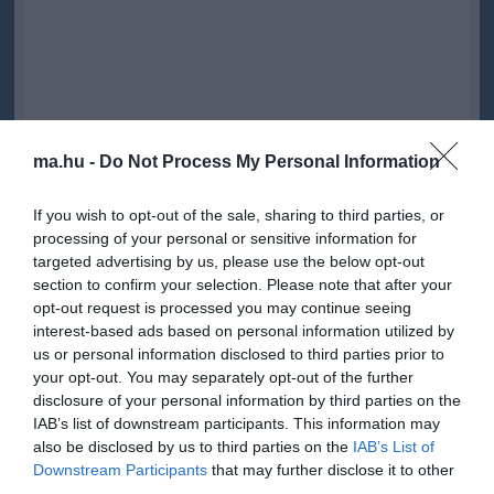
ma.hu -
Do Not Process My Personal Information
A kongresszus megválasztotta a Fidesz négy alelnökét is: Gál
Kinga fideszes európai parlamenti képviselőt újraválasztották, a
If you wish to opt-out of the sale, sharing to third parties, or
három másik alelnök pedig Bóka János volt európai ügyekért
processing of your personal or sensitive information for
felelős miniszter, a Fidesz frakcióvezető-helyettese, Gyopáros
targeted advertising by us, please use the below opt-out
Alpár, a Magyar Falu Program volt kormánybiztosa, a Fidesz
section to confirm your selection. Please note that after your
frakcióvezető-helyettese és Kreicsi Bálint, Salgótarján
opt-out request is processed you may continue seeing
polgármestere lett, akik Kubatov Gábort, Németh Szilárdot és
interest-based ads based on personal information utilized by
Kósa Lajost váltják a tisztségben.
us or personal information disclosed to third parties prior to
your opt-out. You may separately opt-out of the further
A küldöttek ezt megelőzően nyílt szavazáson egyhangúan
disclosure of your personal information by third parties on the
elfogadták az országos választmány beszámolóját, és egy
IAB’s list of downstream participants. This information may
ellenszavazattal elfogadták az országos elnökség előterjesztését
is, amelynek része volt a választási vereség okait értékelő
also be disclosed by us to third parties on the
IAB’s List of
dokumentum és a Fidesz küldetéséről szóló nyilatkozat is.
Downstream Participants
that may further disclose it to other
third parties.