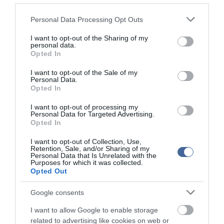
Politikai határozatot fogadtak el emellett a migrációs paktum
elutasításáról, és "a demokratikusan megválasztott közjogi
Please note that this website/app uses one or more Google
Personal Data Processing Opt Outs
tisztségviselők erőszakos elmozdítása" elleni tiltakozásról.
services and may gather and store information including but
not limited to your visit or usage behaviour. You may click to
I want to opt-out of the Sharing of my
A kongresszuson megszavazták a Fidesz alapszabályának
personal data.
grant or deny consent to Google and its third-party tags to
Opted In
módosítását: a választókerületi rendszer és a regionális igazgatói
use your data for below specified purposes in below Google
poszt megszűnt, a Fidesz szervezete a továbbiakban az
consent section.
I want to opt-out of the Sale of my
önkormányzati rendszerhez igazodik, a pártban települési
Personal Data.
csoportok és vármegyei választmányok dolgoznak majd.
Opted In
Emellett a Fidesz országos elnöksége 28 tagúra bővült: a húsz
I want to opt-out of processing my
vármegyei (fővárosi) elnökből, az országos választmány elnökéből,
Personal Data for Targeted Advertising.
a magyar és az európai parlamenti frakcióvezetőből, illetve a
Opted In
kongresszus által választott elnökből és a négy alelnökből áll.
I want to opt-out of Collection, Use,
Retention, Sale, and/or Sharing of my
Havasi Bertalan, a Fidesz kommunikációs igazgatója az MTI-nek
Personal Data that Is Unrelated with the
küldött tájékoztatása szerint a vármegyei választmány elnöke
Purposes for which it was collected.
Bács-Kiskunban Zsigó Róbert, Baranyában Nagy Csaba,
Opted Out
Békésben Erdős Norbert, Borsodban Tállai András, Budapesten
Szatmáry Kristóf, Csongrád-Csanádban Czirbus Gábor, Fejérben
Google consents
Varga Gábor, Győr-Moson-Sopronban Gyopáros Alpár, Hajdú-
Biharban Papp Zsolt, Hevesben Horváth László, Jász-Nagykun-
I want to allow Google to enable storage
Szolnokban Hubai Imre, Komárom-Esztergomban Czunyiné
related to advertising like cookies on web or