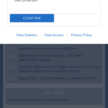
user protection.
ma.hu legfrissebb hírei:
Saját életét is kockára tette a magyar erdész, hogy
22:22
CONFIRM
megállítsa a tüzet
Második világháborús MG-42 géppuskát emeltek ki a
20:20
Dunából - a rendőrség lefoglalta
Data Deletion
Data Access
Privacy Policy
A Miniszterelnökség felmondta a Lounge Eventtel kötött
18:19
keretszerződését
Megérkezett az eső a Duna vízgyűjtőjére
16:21
Újabb két gyanúsítottat fogtak el a 600 milliós
14:26
ingatlanmaffia ügyében
Vizes Eb - Megvan az első magyar arany, a nyíltvízi úszó
12:56
Betlehem Dávid nyerte a kieséses versenyt
Magyar Péter: Tízéves mélypontra csökkent az infláció
11:15
top cikkek:
Nem is olyan egészséges a népszerű banán?