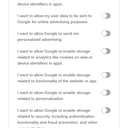
Bertalan Judit, Nógrádban Balla Mihály, Pest vármegyében Szűcs
device identifiers in apps.
Lajos, Somogyban Gelencsér Attila, Szabolcs-Szatmár-Beregben
Tilki Attila, Tolnában Csibi Krisztina, Vasban V. Németh Zsolt,
I want to allow my user data to be sent to
Veszprém vármegyében Hegedűs Barbara, Zalában pedig
Google for online advertising purposes.
Cseresnyés Péter lett.
A kongresszus kezdetén 901 küldött mandátumát igazolták, a
I want to allow Google to send me
határozatképességhez 451 küldött jelenléte, a minősített többséget
personalized advertising.
igénylő szavazásokhoz 676 szavazat volt szükséges.
I want to allow Google to enable storage
related to analytics like cookies on web or
device identifiers in apps.
Figyelem! A cikkhez hozzáfűzött hozzászólások nem a
ma.hu
network nézeteit
I want to allow Google to enable storage
tükrözik. A szerkesztőség mindössze a hírek publikációjával foglalkozik, a
related to functionality of the website or app.
kommenteket nem tudja befolyásolni - azok az olvasók személyes véleményét
tartalmazzák.
I want to allow Google to enable storage
Kérjük, kulturáltan, mások személyiségi jogainak és jó hírnevének tiszteletben
tartásával kommenteljenek!
related to personalization.
I want to allow Google to enable storage
related to security, including authentication
functionality and fraud prevention, and other