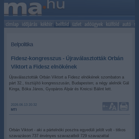
címlap
időjárás
kékhír
belföld
üzlet
adóügyek
külföld
autó
sp
Belpolitika
Fidesz-kongresszus - Újraválasztották Orbán
Viktort a Fidesz elnökének
Újraválasztották Orbán Viktort a Fidesz elnökének szombaton a
párt 32., tisztújító kongresszusán, Budapesten; a négy alelnök Gál
Kinga, Bóka János, Gyopáros Alpár és Kreicsi Bálint lett.
2026.06.13 20:32
+
-
MTI
Orbán Viktort - aki a pártelnöki posztra egyedüli jelölt volt - titkos
szavazáson 737 érvényes szavazatból 729 szavazattal