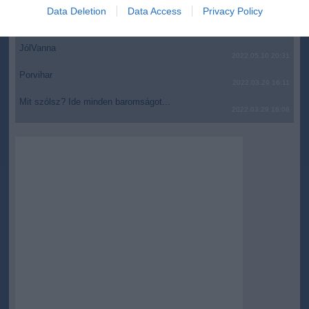
I want to allow Google to enable storage
2022.05.10 21:11
Data Deletion
Data Access
Privacy Policy
related to security, including authentication
AZ IGAZSÁG SOHA NEM KÉSŐ
2022.05.10 21:07
functionality and fraud prevention, and other
user protection.
JólVanna
2022.05.10 20:31
Porvihar
2022.03.29 16:11
Mit szólsz? Ide minden baromságot...
2022.03.29 16:06