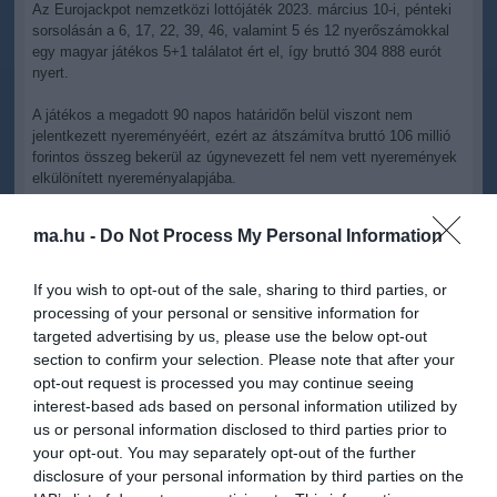
Az Eurojackpot nemzetközi lottójáték 2023. március 10-i, pénteki
sorsolásán a 6, 17, 22, 39, 46, valamint 5 és 12 nyerőszámokkal
egy magyar játékos 5+1 találatot ért el, így bruttó 304 888 eurót
nyert.
A játékos a megadott 90 napos határidőn belül viszont nem
jelentkezett nyereményéért, ezért az átszámítva bruttó 106 millió
forintos összeg bekerül az úgynevezett fel nem vett nyeremények
elkülönített nyereményalapjába.
A Szerencsejáték Zrt. közölte, hogy az így képződött összeg
ma.hu -
Do Not Process My Personal Information
felhasználására az állami társaságnak 180 nap áll rendelkezésére,
"amelynek keretében például különsorsolások szervezésével, vagy
nyerőosztály nyereményalapjának kiegészítésével juttathatja
If you wish to opt-out of the sale, sharing to third parties, or
vissza a játékosokhoz".
processing of your personal or sensitive information for
targeted advertising by us, please use the below opt-out
A hazai lottótörténet során már több olyan eset is akadt, amikor a
section to confirm your selection. Please note that after your
nyertes nem jelentkezett nyereményéért. 2017-ben például közel
opt-out request is processed you may continue seeing
másfél milliárd került vissza a játékosokhoz az ötös lottón, a hatos
interest-based ads based on personal information utilized by
lottón 214 millió forint a legmagasabb fel nem vett nyeremény
us or personal information disclosed to third parties prior to
összege, a Joker játékban pedig 245 millió forint várta hiába a
gazdáját.
your opt-out. You may separately opt-out of the further
disclosure of your personal information by third parties on the
Eddig összesen hétszer fordult elő, hogy százmillió forintot