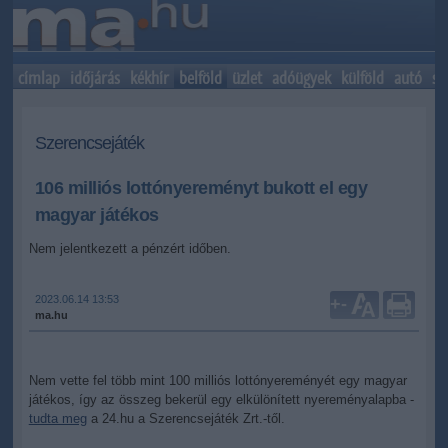
címlap
időjárás
kékhír
belföld
üzlet
adóügyek
külföld
autó
sp
Szerencsejáték
106 milliós lottónyereményt bukott el egy
magyar játékos
Nem jelentkezett a pénzért időben.
2023.06.14 13:53
+
-
ma.hu
Nem vette fel több mint 100 milliós lottónyereményét egy magyar
játékos, így az összeg bekerül egy elkülönített nyereményalapba -
tudta meg
a 24.hu a Szerencsejáték Zrt.-től.