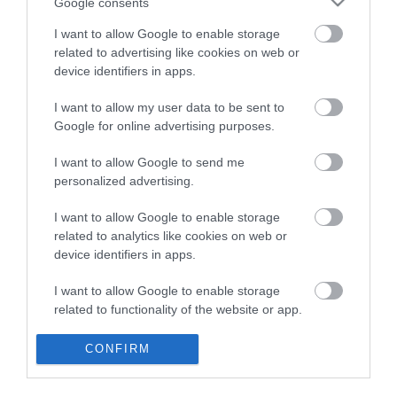
Google consents
Saját életét is kockára tette a magyar erdész, hogy
22:22
I want to allow Google to enable storage
megállítsa a tüzet
related to advertising like cookies on web or
Második világháborús MG-42 géppuskát emeltek ki a
20:20
device identifiers in apps.
Dunából - a rendőrség lefoglalta
A Miniszterelnökség felmondta a Lounge Eventtel kötött
I want to allow my user data to be sent to
18:19
keretszerződését
Google for online advertising purposes.
Megérkezett az eső a Duna vízgyűjtőjére
16:21
I want to allow Google to send me
Újabb két gyanúsítottat fogtak el a 600 milliós
14:26
personalized advertising.
ingatlanmaffia ügyében
Vizes Eb - Megvan az első magyar arany, a nyíltvízi úszó
I want to allow Google to enable storage
12:56
Betlehem Dávid nyerte a kieséses versenyt
related to analytics like cookies on web or
device identifiers in apps.
top cikkek:
I want to allow Google to enable storage
related to functionality of the website or app.
Nem is olyan egészséges a népszerű banán?
I want to allow Google to enable storage
CONFIRM
top fórum témák:
related to personalization.
Tanár Úr gyere, mindjárt lesz Lillád!