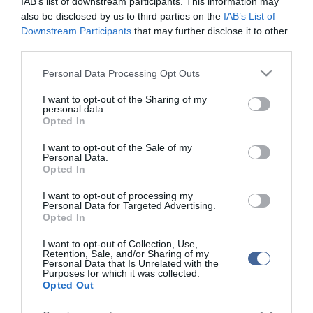
IAB’s list of downstream participants. This information may
meghaladó jackpotért nem jelentkeztek a nyertesek. Az
also be disclosed by us to third parties on the
IAB’s List of
Eurojackpot 11 éves hazai története során viszont eddig egyszer
Downstream Participants
that may further disclose it to other
sem fordult elő, hogy 5+2 vagy éppen 5+1 találatos nyereményért
third parties.
nem jelentkeztek a magyar nyertesek.
Please note that this website/app uses one or more Google
Personal Data Processing Opt Outs
services and may gather and store information including but
not limited to your visit or usage behaviour. You may click to
I want to opt-out of the Sharing of my
personal data.
grant or deny consent to Google and its third-party tags to
Opted In
Figyelem! A cikkhez hozzáfűzött hozzászólások nem a
ma.hu
network nézeteit
use your data for below specified purposes in below Google
tükrözik. A szerkesztőség mindössze a hírek publikációjával foglalkozik, a
consent section.
kommenteket nem tudja befolyásolni - azok az olvasók személyes véleményét
I want to opt-out of the Sale of my
tartalmazzák.
Personal Data.
Opted In
Kérjük, kulturáltan, mások személyiségi jogainak és jó hírnevének tiszteletben
tartásával kommenteljenek!
I want to opt-out of processing my
Personal Data for Targeted Advertising.
Opted In
I want to opt-out of Collection, Use,
Retention, Sale, and/or Sharing of my
Personal Data that Is Unrelated with the
ma.hu legfrissebb hírei:
Purposes for which it was collected.
Opted Out
Vitézy Dávid: 2,3 milliárd forint került vissza az államhoz
8:04
egy útdíjrendszeres ügylet felülvizsgálata után