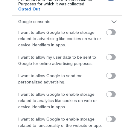
Purposes for which it was collected.
tartásával kommenteljenek!
Opted Out
Google consents
I want to allow Google to enable storage
related to advertising like cookies on web or
ma.hu legfrissebb hírei:
device identifiers in apps.
Hulladékvadászat indul a Dunán: a rekordalacsony vízállás
12:20
I want to allow my user data to be sent to
miatt most láthatóvá váltak a mederben rejtőző roncsok
Google for online advertising purposes.
Vitézy Dávid: háromszor annyian utaznak a komlói
10:40
vonalon, mint korábban a pótlóbuszokon
I want to allow Google to send me
Vitézy Dávid: 2,3 milliárd forint került vissza az államhoz
personalized advertising.
8:04
egy útdíjrendszeres ügylet felülvizsgálata után
I want to allow Google to enable storage
Saját életét is kockára tette a magyar erdész, hogy
22:22
related to analytics like cookies on web or
megállítsa a tüzet
device identifiers in apps.
Második világháborús MG-42 géppuskát emeltek ki a
20:20
Dunából - a rendőrség lefoglalta
I want to allow Google to enable storage
A Miniszterelnökség felmondta a Lounge Eventtel kötött
18:19
related to functionality of the website or app.
keretszerződését