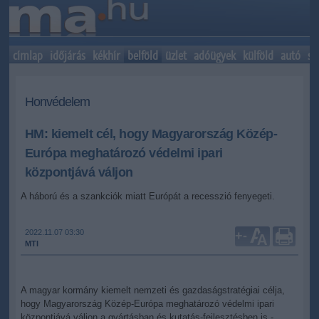
címlap
időjárás
kékhír
belföld
üzlet
adóügyek
külföld
autó
sp
Honvédelem
HM: kiemelt cél, hogy Magyarország Közép-
Európa meghatározó védelmi ipari
központjává váljon
A háború és a szankciók miatt Európát a recesszió fenyegeti.
2022.11.07 03:30
+
-
MTI
A magyar kormány kiemelt nemzeti és gazdaságstratégiai célja,
hogy Magyarország Közép-Európa meghatározó védelmi ipari
központjává váljon a gyártásban és kutatás-fejlesztésben is -