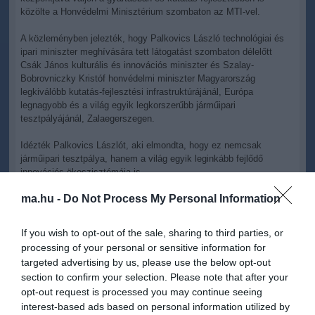
közölte a Honvédelmi Minisztérium szombaton az MTI-vel.
A közleményben jelezték, hogy Palkovics László technológiai és
ipari miniszter meghívására tett látogatást szombaton délelőtt
Csák János kulturális és innovációs miniszter és Szalay-
Bobrovniczky Kristóf honvédelmi miniszter Magyarország
legkiválóbb kutatás-fejlesztési infrastruktúrájánál, Európa
legnagyobb és a világ egyik legkorszerűbb járműipari
tesztpályájánál, Zalaegerszegen.
Idézték Palkovics Lászlót, aki elmondta, hogy ez nemcsak
járműipari tesztpálya, hanem a világ egyik leginkább fejlődő
innovációs ökoszisztémája is.
ma.hu -
Do Not Process My Personal Information
A kormány célkitűzése az volt, hogy a tesztpályával a magyar
autóipar működését támogassuk, azonban a tesztpálya más
technikai területeket is vonzani kezdett. Megjelentek egyetemek,
If you wish to opt-out of the sale, sharing to third parties, or
kutatók, két nemzetközi cég már építi a saját kutatóintézetét, és itt
processing of your personal or sensitive information for
épül a Rheinmetall új gyára is - fogalmazott a tárcavezető.
targeted advertising by us, please use the below opt-out
section to confirm your selection. Please note that after your
Szalay-Bobrovniczky Kristóf a látogatás során kitért arra, hogy a
opt-out request is processed you may continue seeing
haderőfejlesztés nagyon fontos része az eszközök köré épülő
tudás. A Rheinmetall leendő harcjármű-gyárépülete előtt
interest-based ads based on personal information utilized by