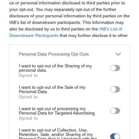
hozzátette, hogy kiemelt jelentőségűek a haderőfejlesztésben a
us or personal information disclosed to third parties prior to
Zalazone-os tapasztalatok, az itteni tudás és technológia.
your opt-out. You may separately opt-out of the further
disclosure of your personal information by third parties on the
Csák János azt emelte ki, hogy Zalaegerszegen létrejött egy olyan
IAB’s list of downstream participants. This information may
innovációs környezet, ahol egyetemek, magáncégek, állami
also be disclosed by us to third parties on the
IAB’s List of
fejlesztők és kutatóintézetek működnek együtt. Hangsúlyozta: az
Downstream Participants
that may further disclose it to other
újításokból, kutatási eredményekből létrejöhetnek, vagy
third parties.
fejlődhetnek olyan magyar cégek, amelyek ki tudnak lépni a
nemzetközi piacra is, vagy itthon beszállítóként az autóiparban és
Please note that this website/app uses one or more Google
Personal Data Processing Opt Outs
más iparágakban nagyobb szerepre tudnak szert tenni.
services and may gather and store information including but
not limited to your visit or usage behaviour. You may click to
I want to opt-out of the Sharing of my
A háború és a szankciók miatt Európát a recesszió fenyegeti, ezért
personal data.
grant or deny consent to Google and its third-party tags to
még az eddigieknél is fontosabb, hogy megfelelő védelmi ipari
Opted In
gazdaságpolitikát kövessünk, de mindaz, ami itt Zalaegerszegen
use your data for below specified purposes in below Google
történik bizonyítja, hogy jó úton járunk - áll a közleményben.
consent section.
I want to opt-out of the Sale of my
Personal Data.
Opted In
I want to opt-out of processing my
Personal Data for Targeted Advertising.
Figyelem! A cikkhez hozzáfűzött hozzászólások nem a
ma.hu
network nézeteit
Opted In
tükrözik. A szerkesztőség mindössze a hírek publikációjával foglalkozik, a
kommenteket nem tudja befolyásolni - azok az olvasók személyes véleményét
I want to opt-out of Collection, Use,
tartalmazzák.
Retention, Sale, and/or Sharing of my
Personal Data that Is Unrelated with the
Kérjük, kulturáltan, mások személyiségi jogainak és jó hírnevének tiszteletben