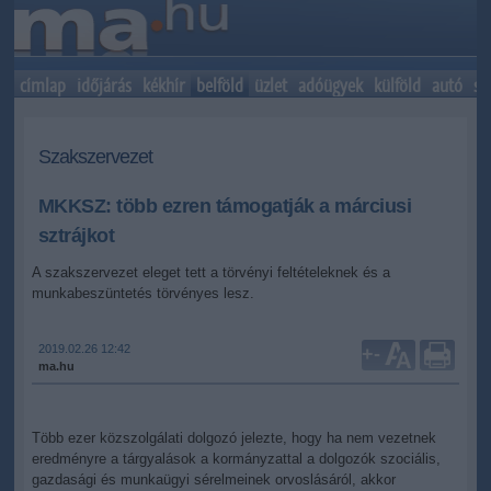
címlap
időjárás
kékhír
belföld
üzlet
adóügyek
külföld
autó
sp
Szakszervezet
MKKSZ: több ezren támogatják a márciusi
sztrájkot
A szakszervezet eleget tett a törvényi feltételeknek és a
munkabeszüntetés törvényes lesz.
2019.02.26 12:42
+
-
ma.hu
Több ezer közszolgálati dolgozó jelezte, hogy ha nem vezetnek
eredményre a tárgyalások a kormányzattal a dolgozók szociális,
gazdasági és munkaügyi sérelmeinek orvoslásáról, akkor