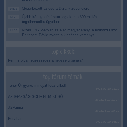
Megérkezett az eső a Duna vízgyűjtőjére
16:21
Újabb két gyanúsítottat fogtak el a 600 milliós
14:26
ingatlanmaffia ügyében
Vizes Eb - Megvan az első magyar arany, a nyíltvízi úszó
12:56
Betlehem Dávid nyerte a kieséses versenyt
top cikkek:
Nem is olyan egészséges a népszerű banán?
top fórum témák:
Tanár Úr gyere, mindjárt lesz Lillád!
2022.05.10 21:11
AZ IGAZSÁG SOHA NEM KÉSŐ
2022.05.10 21:07
JólVanna
2022.05.10 20:31
Porvihar
2022.03.29 16:11