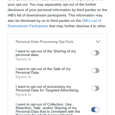
miközben nem kaptak még kinevezési módosítást.
your opt-out. You may separately opt-out of the further
Köves Ferenc, a SZÁD elnöke azt mondta, eddig egyetlen
disclosure of your personal information by third parties on the
kormányzat sem tekintette fontosnak a szociális ágazatot,
IAB’s list of downstream participants. This information may
márpedig azt, hogy egy kormányzat hogyan bánik az elesettjeivel,
also be disclosed by us to third parties on the
IAB’s List of
az is mutatja, hogyan bánik az elesettekkel foglalkozókkal.
Downstream Participants
that may further disclose it to other
Szeretnék, ha szavak helyett tettekben nyilvánulna meg a
third parties.
kormányzat elismerése a szociális ágazatban dolgozók iránt, és
pótlékok helyett garantált és kiszámítható béremelést követelnek -
Please note that this website/app uses one or more Google
Personal Data Processing Opt Outs
tette hozzá.
services and may gather and store information including but
not limited to your visit or usage behaviour. You may click to
I want to opt-out of the Sharing of my
Szűcs Tamás, a PDSZ elnöke és az országos sztrájkelőkészítő
personal data.
grant or deny consent to Google and its third-party tags to
bizottság koordinátora elmondta: a PDSZ kétórás szolidaritási
Opted In
use your data for below specified purposes in below Google
sztrájkot hirdet március 14-ére, 8 és 10 óra közöttre, hogy
consent section.
kifejezzék, támogatják a közszférában sztrájkolókat.
I want to opt-out of the Sale of my
Personal Data.
Opted In
Az MKKSZ követelése az, hogy legyen minden közszolgálati
bérrendszer kiindulópontja a mindenkori minimálbér, a
I want to opt-out of processing my
szakképzettséget igénylő munkakörökben a szakmunkás
Personal Data for Targeted Advertising.
bérminimum legyen az induló bértétel, és létesüljön egy új
Opted In
minimáltarifa a felsőfokú végzettséget igénylő munkakörökre is. A
kormányzati igazgatásban dolgozók emellett az alapszabadság
I want to opt-out of Collection, Use,
visszaállítását, a sávos illetményrendszer megszüntetését,
Retention, Sale, and/or Sharing of my
Personal Data that Is Unrelated with the
egységes juttatási rendszert, rugalmas munkaidőt, július 1-je