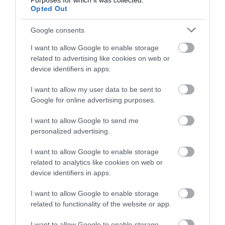
Purposes for which it was collected.
ismételt munkaszüneti nappá nyilvánítását követelik. Az
Opted Out
önkormányzati dolgozók a fizetési fokozatokhoz tartozó
szorzószámok emelését, a polgármesteri hivatalban dolgozók
Google consents
számára külön szabályokat követelnek.
I want to allow Google to enable storage
A szociális ágazatban dolgozók 12 követelést fogalmaztak meg, a
related to advertising like cookies on web or
többi között a pótlékok helyett kiszámítható béremelést és
device identifiers in apps.
tisztességes béreket, a szociális ágazatra fordított költségvetés
emelését, rugalmasabb nyugdíjba vonulási rendszert szeretnének.
I want to allow my user data to be sent to
Mindhárom ágazat közös követelése a "rabszolgatörvény"
Google for online advertising purposes.
visszavonása, az, hogy a nyugdíjasok a nyugdíjuk megtartása
mellett dolgozhassanak a közszférában, továbbá a Nemzeti
I want to allow Google to send me
Munkaügyi Kerekasztal létrehozása.
personalized advertising.
I want to allow Google to enable storage
related to analytics like cookies on web or
device identifiers in apps.
Kapcsolódó írások:
I want to allow Google to enable storage
related to functionality of the website or app.
Országos közszolgálati sztrájkot hirdet az MKKSZ
I want to allow Google to enable storage