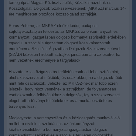
támogatja a Magyar Köztisztviselők, Közalkalmazottak és
Közszolgálati Dolgozók Szakszervezetének (MKKSZ) március 14-
ére meghirdetett országos közszolgálati sztrájkját.
Boros Péterné, az MKKSZ elnöke keddi, budapesti
sajtótájékoztatóján felidézte: az MKKSZ az önkormányzati és
kormányzati igazgatásban dolgozó kormánytisztviselők érdekében
egyedül, a szociális ágazatban dolgozó közalkalmazottak
érdekében a Szociális Ágazatban Dolgozók Szakszervezetével
(SZÁD) közösen hirdetett sztrájkot januárban arra az esetre, ha
nem vezetnek eredményre a tárgyalások.
Hozzátette: a közigazgatás területén csak ott lehet sztrájkolni,
ahol szakszervezet működik, és csak akkor, ha a dolgozók több
mint fele csatlakozik. Jelezte: az MKKSZ-nek már több ezren
jelezték, hogy részt vennének a sztrájkban, de folyamatosan
csatlakoznak a felhívásukhoz a dolgozók, így a szakszervezet
eleget tett a törvényi feltételeknek és a munkabeszüntetés
törvényes lesz.
Megjegyezte: a versenyszféra és a közigazgatás munkavállalói
mellett a civilek is szolidárisak az önkormányzati
köztisztviselőkkel, a kormányzati igazgatásban dolgozó
kormánytisztviselőkkel és a szociális területen dolgozókkal.