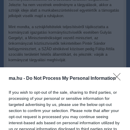
Jelezte: ha nem vezetnek eredményre a tárgyalások, akkor a
sztrájk ideje alatt a munkabeszüntetéssel egyetértők a támogatás
jelképét viselik majd a ruhájukon.
Mint mondta, a sztrájkfeltételek teljesítéséről tájékoztatta a
kormányzati igazgatási kormánytisztviselők esetében Gulyás
Gergelyt, a Miniszterelnökséget vezető minisztert, az
önkormányzati köztisztviselők tekintetében Pintér Sándor
belügyminisztert, a SZÁD elnökével közösen pedig Fülöp Attila
szociális területért felelős államtitkárt, és jelezték: várják a
kormányzat tárgyalási meghívóját.
Boros Péterné hangsúlyozta: a szakszervezet korrekt, szakmai
alapú tárgyalásra készül, de megkeresésükre egyedül az Emberi
ma.hu -
Do Not Process My Personal Information
Erőforrások Minisztériuma reagált, ők március 6-án várják a
szakszervezet tárgyalódelegációját.
If you wish to opt-out of the sale, sharing to third parties, or
processing of your personal or sensitive information for
A járási kormányigazgatási köztisztviselők helyzetét az MKKSZ
elnöke szerint "elképesztő lekezelés és munkaügyi káosz"
targeted advertising by us, please use the below opt-out
jellemzi, munkáltatójuk az Ügyfélkapun levelez velük, ezen
section to confirm your selection. Please note that after your
értesültek az alapszabadságuk csökkentéséről, a munkaközi
opt-out request is processed you may continue seeing
szünet munkaidőn kívülre kerüléséről, a helyettesítés
interest-based ads based on personal information utilized by
ellenértékének ki nem fizetéséről, a "13. havi ingyenmunkáról",
us or personal information disclosed to third parties prior to