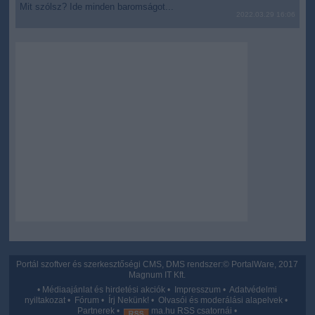
Mit szólsz? Ide minden baromságot...
2022.03.29 16:06
Portál szoftver és szerkesztőségi CMS, DMS rendszer:© PortalWare, 2017
Magnum IT Kft.
•
Médiaajánlat és hirdetési akciók
•
Impresszum
•
Adatvédelmi
nyiltakozat
•
Fórum
•
Írj Nekünk!
•
Olvasói és moderálási alapelvek
•
Partnerek
•
ma.hu RSS csatornái
•