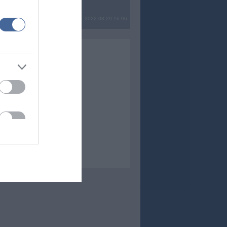
? Ide minden baromságot...
2022.03.29 16:06