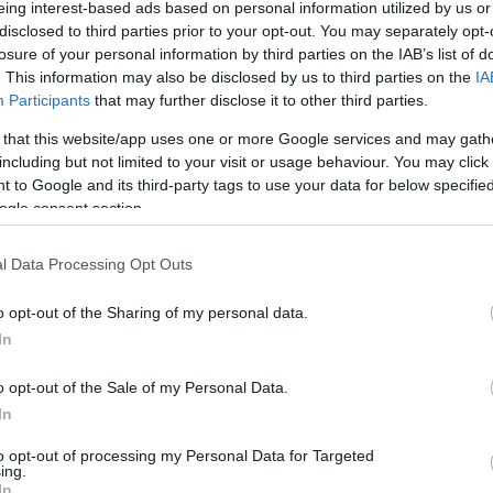
eing interest-based ads based on personal information utilized by us or
Meg
edden közzétett jelentésében, amely a tárca
16:21
disclosed to third parties prior to your opt-out. You may separately opt-
ható.
Úja
14:26
losure of your personal information by third parties on the IAB’s list of
mi
nc hónapjában 14 247 dolgozó vált három napnál
. This information may also be disclosed by us to third parties on the
IA
 munkaképtelenné munkabaleset következtében. A
Participants
that may further disclose it to other third parties.
Viz
12:56
os időszakában 13 022 munkavállalót ért
a 
 that this website/app uses one or more Google services and may gath
ki
including but not limited to your visit or usage behaviour. You may click 
t 50 munkabaleset halálos kimenetelű volt a január-
 to Google and its third-party tags to use your data for below specifi
szakban, 2014 első kilenc hónapjában ugyanennyien
ogle consent section.
abaleset miatt.
Nem is ol
t - szám szerint 1805 - Budapesten történt, majd
l Data Processing Opt Outs
tkezik 1415, Fejér megye 1030 balesettel. A
set Tolna és Zala megyében fordult elő, 237, illetve
set volt.
o opt-out of the Sharing of my personal data.
In
Tanár Úr gy
ül több mint 4700 a 250 munkavállalónál kevesebb
lalkoztató vállalatoknál fordult elő. A leginkább
AZ IGAZ
o opt-out of the Sale of my Personal Data.
port a 35-44 éveseké, a 14 247 munkabalesetből 3684
 korosztályhoz.
In
JólVanna
 év első kilenc hónapjában 2986 munkabaleset volt,
to opt-out of processing my Personal Data for Targeted
ban 2493, a szállítás, raktározás, posta, távközlés
ing.
Porvihar
zók körében pedig 1866. Az építőiparban 542
In