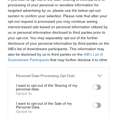
és minél több vélemény hangozzon el. Például a Nemzeti Színház
processing of your personal or sensitive information for
jövőjéről szóló vitában egy asztalhoz ül Vidnyánszky Attila
igazgató és Hegedűs D. Géza színművész, a MASZK Országos
targeted advertising by us, please use the below opt-out
Színészegyesület elnöke. A magyar sport helyzetéről pedig
section to confirm your selection. Please note that after your
Gergely István vízilabdázó, Risztov Éva úszó és Szilágyi Áron
opt-out request is processed you may continue seeing
vívó olimpiai bajnok beszélget majd.
interest-based ads based on personal information utilized by
us or personal information disclosed to third parties prior to
A fesztivált augusztus 21-én Hende Csaba honvédelmi miniszter
your opt-out. You may separately opt-out of the further
nyitja meg. A rendezvényen részt vesz a parlamenti pártok több
disclosure of your personal information by third parties on the
politikusa. A kerekasztal-beszélgetéseken a magyar politika
IAB’s list of downstream participants. This information may
aktuális témáiról többek között Szijjártó Péter (Fidesz) és Ujhelyi
also be disclosed by us to third parties on the
IAB’s List of
István (MSZP), Rogán Antal (Fidesz) és Schiffer András (LMP),
Downstream Participants
that may further disclose it to other
Balog Zoltán (Fidesz) és Hiller István (MSZP), valamint Deutsch
Tamás (Fidesz) és Vágó Gábor (LMP) vitáznak majd.
third parties.
Please note that this website/app uses one or more Google
A szerdától szombatig tartó fesztivál könnyűzenei koncertekkel is
Personal Data Processing Opt Outs
kiegészül. A Kommentár Alapítvány által szervezett rendezvény
services and may gather and store information including but
színpadán fellép a Balázs Elemér Group, a Csík Zenekar, Ferenczi
not limited to your visit or usage behaviour. You may click to
I want to opt-out of the Sharing of my
personal data.
György és a Rackajam, a Folk Embassy, a Magna Cum Laude, a
grant or deny consent to Google and its third-party tags to
Opted In
Manökken Proletarz és a Quimby.
use your data for below specified purposes in below Google
consent section.
I want to opt-out of the Sale of my
Personal Data.
Opted In