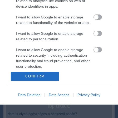
related to analytics like cookies on web or
ma.hu legfrissebb hírei:
device identifiers in apps.
Nagy erőkkel keresik a szomjazó gólyát megmentő
12:16
I want to allow Google to enable storage
Árpádot
related to functionality of the website or app.
Magyar Péter: átfogó energiafejlesztési tervet fogadott el a
6:48
kormány
I want to allow Google to enable storage
related to personalization.
Kenyában bezzeg minden zöldebb
20:46
Második világháborús német katonai motorkerékpár
18:37
I want to allow Google to enable storage
bukkant elő a Dunából
related to security, including authentication
functionality and fraud prevention, and other
A Tisza-frakció kezdeményezte, hogy jövő kedden legyen
16:12
az államfőválasztás
user protection.
Szomjazó gólyának adott inni egy férfi Tiszakécskénél -
14:02
CONFIRM
megható pillanatot rögzített a kamera
Megható felvétel: elpusztult borját vitte magával egy
12:56
delfinanya
Data Deletion
Data Access
Privacy Policy
top cikkek:
Nem is olyan egészséges a népszerű banán?