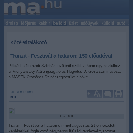
címlap
időjárás
kékhír
belföld
üzlet
adóügyek
külföld
autó
sp
Közéleti találkozó
Tranzit - Fesztivál a határon: 150 előadóval
Például a Nemzeti Színház jövőjéről szóló vitában egy asztalhoz
ül Vidnyánszky Attila igazgató és Hegedűs D. Géza színművész,
a MASZK Országos Színészegyesület elnöke.
2013.08.18 08:11
+
-
MTI
Fotó: MTI
Tranzit - Fesztivál a határon címmel augusztus 21-én közéleti
kérdésekkel foglalkozó négynapos ifjúsági rendezvénysorozat