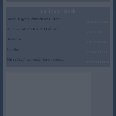
top fórum témák:
Tanár Úr gyere, mindjárt lesz Lillád!
2022.05.10 21:11
AZ IGAZSÁG SOHA NEM KÉSŐ
2022.05.10 21:07
JólVanna
2022.05.10 20:31
Porvihar
2022.03.29 16:11
Mit szólsz? Ide minden baromságot...
2022.03.29 16:06