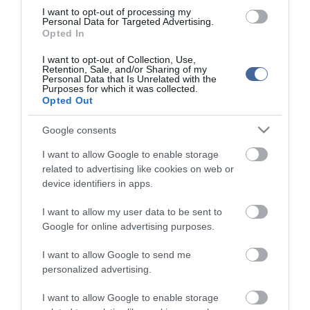
I want to opt-out of processing my
Personal Data for Targeted Advertising.
Kapcsolódó írások:
Opted In
Ukrajnán keresztül jóval kevesebb orosz gáz jön Európába
I want to opt-out of Collection, Use,
Retention, Sale, and/or Sharing of my
"Bürokratikus akadályok" miatt Snowden egyelőre mégis marad
Personal Data that Is Unrelated with the
Purposes for which it was collected.
a tranzitban
Opted Out
Völner: a nyár végére befejeződik az M0-s autóút bővítése
Google consents
Egymilliárdos fejlesztés a Tranzit Food nyírgelsei gyárában
I want to allow Google to enable storage
related to advertising like cookies on web or
Figyelem! A cikkhez hozzáfűzött hozzászólások nem a
ma.hu
network nézeteit
device identifiers in apps.
tükrözik. A szerkesztőség mindössze a hírek publikációjával foglalkozik, a
kommenteket nem tudja befolyásolni - azok az olvasók személyes véleményét
I want to allow my user data to be sent to
tartalmazzák.
Google for online advertising purposes.
Kérjük, kulturáltan, mások személyiségi jogainak és jó hírnevének tiszteletben
tartásával kommenteljenek!
I want to allow Google to send me
personalized advertising.
I want to allow Google to enable storage