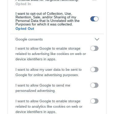
Csurka nevét biggyesztenék az Új Színházra?
Opted In
Meghalt Csurka István
I want to opt-out of Collection, Use,
Csurka-darabot visz az Új Színházba Dörner
Retention, Sale, and/or Sharing of my
Personal Data that Is Unrelated with the
Purposes for which it was collected.
Dörner György nem alkalmazza Csurka Istvánt
Opted Out
Google consents
Figyelem! A cikkhez hozzáfűzött hozzászólások nem a
ma.hu
network nézeteit
tükrözik. A szerkesztőség mindössze a hírek publikációjával foglalkozik, a
I want to allow Google to enable storage
kommenteket nem tudja befolyásolni - azok az olvasók személyes véleményét
tartalmazzák.
related to advertising like cookies on web or
device identifiers in apps.
Kérjük, kulturáltan, mások személyiségi jogainak és jó hírnevének tiszteletben
tartásával kommenteljenek!
I want to allow my user data to be sent to
Google for online advertising purposes.
I want to allow Google to send me
personalized advertising.
ma.hu legfrissebb hírei:
I want to allow Google to enable storage
Vitézy Dávid: 2,3 milliárd forint került vissza az államhoz
8:04
related to analytics like cookies on web or
egy útdíjrendszeres ügylet felülvizsgálata után
device identifiers in apps.