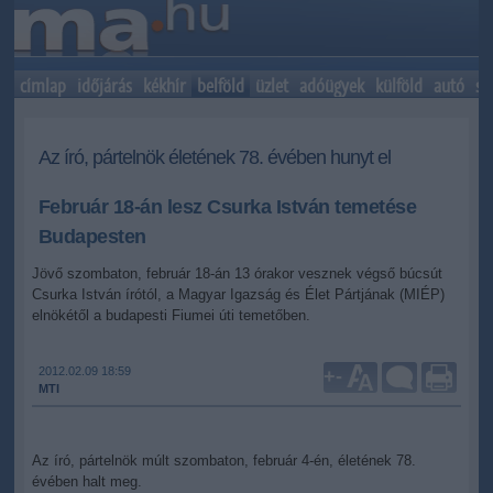
címlap
időjárás
kékhír
belföld
üzlet
adóügyek
külföld
autó
sp
Az író, pártelnök életének 78. évében hunyt el
Február 18-án lesz Csurka István temetése
Budapesten
Jövő szombaton, február 18-án 13 órakor vesznek végső búcsút
Csurka István írótól, a Magyar Igazság és Élet Pártjának (MIÉP)
elnökétől a budapesti Fiumei úti temetőben.
2012.02.09 18:59
+
-
MTI
Az író, pártelnök múlt szombaton, február 4-én, életének 78.
évében halt meg.