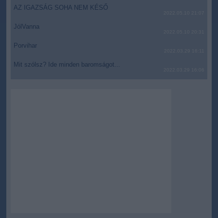
AZ IGAZSÁG SOHA NEM KÉSŐ
2022.05.10 21:07
JólVanna
2022.05.10 20:31
Porvihar
2022.03.29 16:11
Mit szólsz? Ide minden baromságot...
2022.03.29 16:06