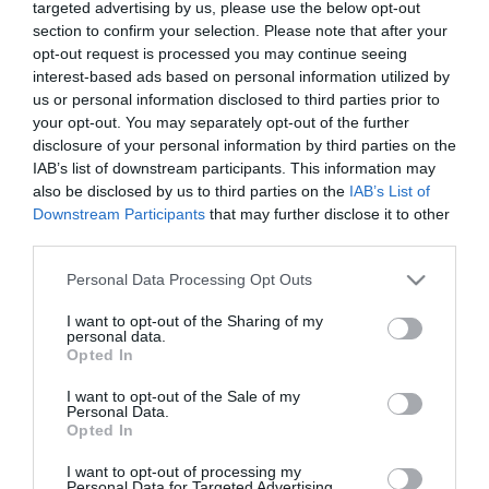
targeted advertising by us, please use the below opt-out
A Magyar Demokrata Fórum egyik alapító tagja volt. Később az
section to confirm your selection. Please note that after your
MDF országos elnökségének tagjaként tevékenykedett, két évig
opt-out request is processed you may continue seeing
az ügyvezető elnökségnek is tagja volt. 1991 decemberétől egy
interest-based ads based on personal information utilized by
évig a párt alelnöki teendőit látta el. 1993-ban kizárták az MDF-ből.
us or personal information disclosed to third parties prior to
Már 1992-ben életre hívta a Magyar Út Alapítványt, majd elindította
a Magyar Út Körök Mozgalmat, amelynek 1993 júliusában elnöke
your opt-out. You may separately opt-out of the further
lett. Ugyanebben az évben megalakította a MIÉP-et, melynek
disclosure of your personal information by third parties on the
kezdetben elnökségi tagja, majd 1993 novemberétől társelnöke,
IAB’s list of downstream participants. This information may
1994 októberétől elnöke volt.
also be disclosed by us to third parties on the
IAB’s List of
Downstream Participants
that may further disclose it to other
Az Új Színház vezetésére kinevezett Dörner György 2011
third parties.
októberében Csurka Istvánt nevezte meg intendánsának. Tarlós
István főpolgármester azonban a tiltakozások hatására
Please note that this website/app uses one or more Google
Personal Data Processing Opt Outs
decemberben felkérte az új igazgatót, hogy ne alkalmazza Csurka
services and may gather and store information including but
Istvánt a színházban.
not limited to your visit or usage behaviour. You may click to
I want to opt-out of the Sharing of my
personal data.
grant or deny consent to Google and its third-party tags to
Opted In
use your data for below specified purposes in below Google
consent section.
I want to opt-out of the Sale of my
Personal Data.
Opted In
Kapcsolódó írások:
I want to opt-out of processing my
Personal Data for Targeted Advertising.