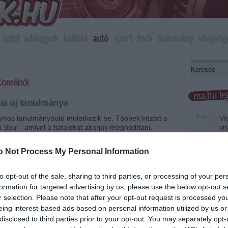
üzlet
adóügyek
külföld
autó
sport
tech
tudomány
világvég
 Koreából
ma.hu leg
Kia új tanulmánya
ámos tanulmányautó mutatkozik be. Többek között a
8:04
Vi
a Soul - amivel a fiatalokat akarják meghódítani.
vi
dell jelentkezik, az egyikről majdnem értékelhető
üg
tt.
o Not Process My Personal Information
22:22
Sa
er
+
-
to opt-out of the sale, sharing to third parties, or processing of your per
20:20
Má
formation for targeted advertising by us, please use the below opt-out s
em
jött az új márka kitalálása: a fiatalabb korosztályokat
r selection. Please note that after your opt-out request is processed y
le
épen teljesít. Ellenpéldának ott van a Smart, ami
eing interest-based ads based on personal information utilized by us or
a Daimler legfényesebb sikertörténetei közé.
18:19
A 
disclosed to third parties prior to your opt-out. You may separately opt-
Ev