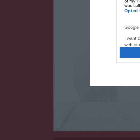
of my P
was col
Opted 
Google 
I want t
web or d
I want t
purpose
I want 
I want t
web or d
I want t
or app.
I want t