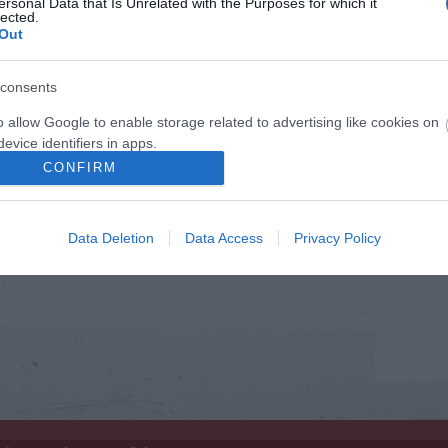
ersonal Data that Is Unrelated with the Purposes for which it
lected.
Porvihar
Out
Mit szólsz
consents
o allow Google to enable storage related to advertising like cookies on
evice identifiers in apps.
CONFIRM
o allow my user data to be sent to Google for online advertising
s.
Data Deletion
Data Access
Privacy Policy
to allow Google to send me personalized advertising.
o allow Google to enable storage related to analytics like cookies on
evice identifiers in apps.
o allow Google to enable storage related to functionality of the website
o allow Google to enable storage related to personalization.