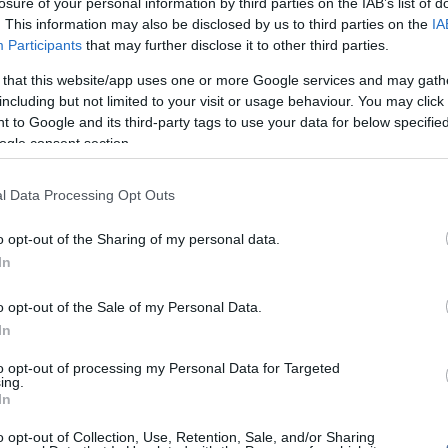
losure of your personal information by third parties on the IAB’s list of
ább a Toyota példáján felbuzdulva döntött úgy a Kia,
. This information may also be disclosed by us to third parties on the
IA
ll egy saját kistestvérrel, a Soullal. Mindjárt három
16:21
Me
s bemutatnak majd, sőt: az egyikről (a Soul
Participants
that may further disclose it to other third parties.
gy kémfotót is kiszivárogtattak. Ez alapján biztosan
14:26
Új
a kocsinak lesz hátsó lámpája. És hogy olyan sokat
 that this website/app uses one or more Google services and may gath
mi
Kia Soul átalakításával.
including but not limited to your visit or usage behaviour. You may click 
12:56
Vi
 to Google and its third-party tags to use your data for below specifi
a 
ogle consent section.
ki
l Data Processing Opt Outs
top cikke
írások:
o opt-out of the Sharing of my personal data.
Nem is ol
In
a Ceed sportverziója
top fóru
o opt-out of the Sale of my Personal Data.
khez hozzáfűzött hozzászólások nem a
ma.hu
network
In
k. A szerkesztőség mindössze a hírek publikációjával
Tanár Úr gy
kommenteket nem tudja befolyásolni - azok az olvasók
to opt-out of processing my Personal Data for Targeted
ényét tartalmazzák.
ing.
AZ IGAZ
In
tan, mások személyiségi jogainak és jó hírnevének
tásával kommenteljenek!
o opt-out of Collection, Use, Retention, Sale, and/or Sharing
JólVanna