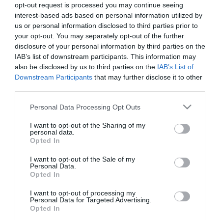
opt-out request is processed you may continue seeing
interest-based ads based on personal information utilized by
A friss
Grammy-díjas
énekesnő azonban mégis jobban szereti, ha
szex közben nem "gagázzák" őt, hanem igazi nevén szólítják.
us or personal information disclosed to third parties prior to
Remélhetőleg szerelme,
Luc Carl
sem feledkezik meg erről az
your opt-out. You may separately opt-out of the further
elvárásról.
disclosure of your personal information by third parties on the
IAB’s list of downstream participants. This information may
De ha már szex: a Pokerface előadójáról más is kiderült ezen a
also be disclosed by us to third parties on the
IAB’s List of
téren, például most már tudjuk, hogy aki Lady Gaga-koncertre vesz
Downstream Participants
that may further disclose it to other
jegyet, az valójában egy gigantikus gruppenszexben vesz részt az
third parties.
énekesnővel.
Please note that this website/app uses one or more Google
Personal Data Processing Opt Outs
"
Amikor a színpadon vagyok, úgy érzem magam, mintha
services and may gather and store information including but
szexelnék a rajongóimmal. Olyan energiák szabadulnak fel
not limited to your visit or usage behaviour. You may click to
I want to opt-out of the Sharing of my
bennem, mint amikor a szerelmemmel, Luc Carllal szeretkezünk!
" -
personal data.
grant or deny consent to Google and its third-party tags to
vallotta be.
Opted In
use your data for below specified purposes in below Google
Érdekes felfogás - lehet, hogy ezért vesz magára mindig olyan
consent section.
I want to opt-out of the Sale of my
fellépőruhát, mintha a saját hálószobájában flangálna?
Personal Data.
Mindenesetre a rajongók mostantól kezdve gondoskodjanak a
Opted In
megfelelő védelemről is, sok csúnya dolgot lehet szerezni egy
ekkora swinger-partyn!
I want to opt-out of processing my
Personal Data for Targeted Advertising.
Opted In