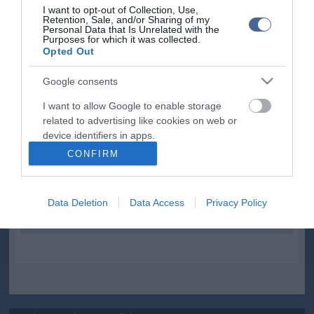
I want to opt-out of Collection, Use,
Retention, Sale, and/or Sharing of my
Personal Data that Is Unrelated with the
Purposes for which it was collected.
Kapcsolódó írások:
Opted Out
Képek - Nem Lady Gaga, hanem Lady Antebellum tarolt a
Google consents
Grammy-gálán!
I want to allow Google to enable storage
Képek: Lady Gaga meztelenül gördeszkázik!
related to advertising like cookies on web or
Képek: Lady Gaga vér- és spermaszagra vágyik
device identifiers in apps.
CONFIRM
Galéria: Nyílt titok: eljegyezték Lady Gagát
I want to allow my user data to be sent to
Meghökkentő: Lady Gaga pucér fenekét adta ajándékba!
Google for online advertising purposes.
Bizarr fotók - Patakiállítás: Lady Gaga Top10 abszurd cipője!
Data Deletion
Data Access
Privacy Policy
I want to allow Google to send me
personalized advertising.
Lady Gaga és Justin Bieber járnak?
I want to allow Google to enable storage
related to analytics like cookies on web or
device identifiers in apps.
I want to allow Google to enable storage