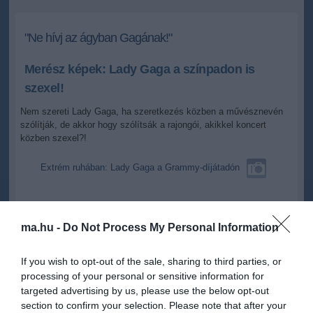
"Ne hívj az ágyban Gagának!"
Merész képek: Lady Gaga a színpadon is
szexel!
Nem szereti Lady Gaga, ha szeretkezés közben a művésznevén
szólítják, de akkor hogy szólítsák a rajongói, akikkel koncert
közben szexel?!
Extrém ruhában: Lady Gaga a Grammy-díjátadón
2011.02.14 16:29
+
-
ma.hu
ma.hu -
Do Not Process My Personal Information
If you wish to opt-out of the sale, sharing to third parties, or
Fotó: Life (További képek a Galériában,
Csak a megrögzött
KATT!)
processing of your personal or sensitive information for
rajongóknak mond valamit az
targeted advertising by us, please use the below opt-out
a név, hogy
Stefani Germanotta
, de ha azt mondjuk,
Lady Gaga
,
section to confirm your selection. Please note that after your
már mindjárt többen felkapják a fejüket.