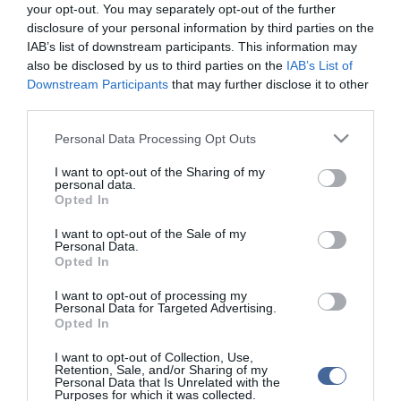
your opt-out. You may separately opt-out of the further
üzemanyagok jövedéki adóját literenként 5,5 forinttal emelte, az
disclosure of your personal information by third parties on the
üzemanyagok áfa-terhe pedig 20-ról 25 százalékra nőtt. 2010
IAB’s list of downstream participants. This information may
január elsejétől újabb adóemelés történt: a benzinnél 11, a
gázolajnál pedig 6,85 forinttal nőtt a jövedéki adó mértéke. Ezt
also be disclosed by us to third parties on the
IAB’s List of
követően a Fidesz kormányra kerülése után, 2011 novemberében
Downstream Participants
that may further disclose it to other
13 forinttal emelték a gázolaj jövedéki adóját, 2012-től pedig újabb
third parties.
két százalékkal az áfát.
A Jobbik szerdán benyújtott törvénymódosítása az ólmozatlan
Please note that this website/app uses one or more Google
Personal Data Processing Opt Outs
benzin esetében 120 forintról 108,3 forintra, az ólmozott benzin és
services and may gather and store information including but
a petróleum esetében 124 forintról 111,8 forintra, a fűtőanyagként
not limited to your visit or usage behaviour. You may click to
I want to opt-out of the Sharing of my
használt gázolajnál 110,3 forintról 85 forintra, az üzemanyag célú
personal data.
grant or deny consent to Google and its third-party tags to
Opted In
gázolaj esetében pedig 110,35 forintról 88,9 forintra csökkentené a
use your data for below specified purposes in below Google
literenkénti jövedéki adót.
consent section.
I want to opt-out of the Sale of my
Personal Data.
Opted In
I want to opt-out of processing my
Personal Data for Targeted Advertising.
Opted In
Kapcsolódó írások:
I want to opt-out of Collection, Use,
Mehet a csomag: megegyeztek a görögök az EU-val és az IMF-
Retention, Sale, and/or Sharing of my
fel
Personal Data that Is Unrelated with the
Purposes for which it was collected.