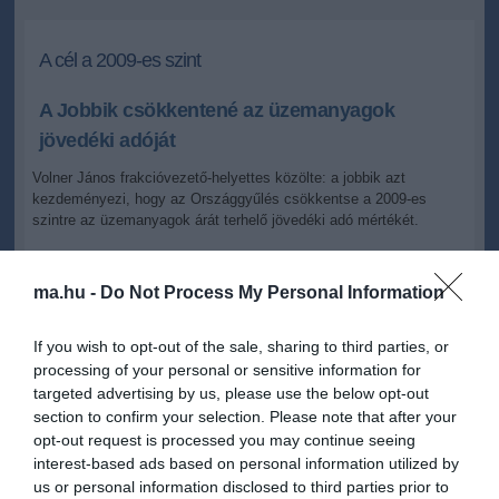
A cél a 2009-es szint
A Jobbik csökkentené az üzemanyagok
jövedéki adóját
Volner János frakcióvezető-helyettes közölte: a jobbik azt
kezdeményezi, hogy az Országgyűlés csökkentse a 2009-es
szintre az üzemanyagok árát terhelő jövedéki adó mértékét.
2012.03.21 11:47
+
-
ma.hu -
Do Not Process My Personal Information
MTI
If you wish to opt-out of the sale, sharing to third parties, or
Az ellenzéki politikus emlékeztetett arra, hogy 2009-ben a Fidesz -
processing of your personal or sensitive information for
a 320 forintos benzinárak mellett - még azt követelte, hogy az
targeted advertising by us, please use the below opt-out
MSZP-kormány csökkentse az üzemanyagok jövedéki adóját. A
section to confirm your selection. Please note that after your
2010-es kormányra kerülésük után azonban nemhogy
opt-out request is processed you may continue seeing
csökkentették volna, de folytatva az előző kabinet megszorító
interest-based ads based on personal information utilized by
politikáját, növelték a jövedéki adót - folytatta.
us or personal information disclosed to third parties prior to
Volner János emlékeztetett: 2009 júliusában az akkori kormány az