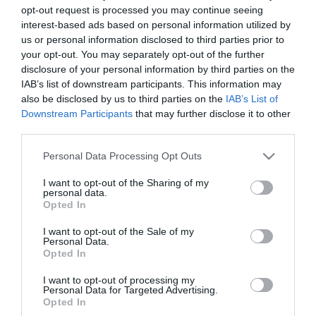
opt-out request is processed you may continue seeing
de csökkentették a bevitt
szénhidrát
és zsír mennyiségét.
interest-based ads based on personal information utilized by
A
zsírszegény
étrendet követők étrendje 27 százalék zsírból és 55
us or personal information disclosed to third parties prior to
szénhidrátból állt, míg a szénhidrátban szegény étrend 29
your opt-out. You may separately opt-out of the further
százalék zsírból és 43 százalék szénhidrátból.
disclosure of your personal information by third parties on the
IAB’s list of downstream participants. This information may
also be disclosed by us to third parties on the
IAB’s List of
"Nyolc héttel később a
Downstream Participants
that may further disclose it to other
zsírszegény étrendet követők
inzulin-kiválasztása és glükóz-
third parties.
toleranciája jelentősen javult
és szervezetük is jobban reagált az
inzulin
ra
- nyilatkozta
Barbara Gower,
az Alabama Egyetem
Please note that this website/app uses one or more Google
Personal Data Processing Opt Outs
étkezési tudományok professzora
- A hatás különösen a fekete
services and may gather and store information including but
önkéntesek körében volt jelentős."
not limited to your visit or usage behaviour. You may click to
I want to opt-out of the Sharing of my
personal data.
grant or deny consent to Google and its third-party tags to
"Érdekes, hogy a kísérletben
azoknak az önkénteseknek is
Opted In
use your data for below specified purposes in below Google
javultak az eredményei, akik nem fogytak.
Ebből is látszik, hogy
consent section.
az ételek minősége és nem mennyisége a fontos. Ha képesek
I want to opt-out of the Sale of my
Personal Data.
vagyunk a napi zsírbevitelünket 27 százalékra csökkenteni, azzal
Opted In
máris sokat tettünk a
cukorbetegség
megelőzéséért."
I want to opt-out of processing my
A kutatók szerint a
szükséges étrendi változtatások annyira
Personal Data for Targeted Advertising.
minimálisak,
hogy akárki képes lehet betartani ezeket.
Opted In