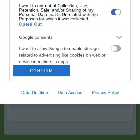
"A kísérletekben alkalmazott étrendek nagyon is megengedőek
-
I want to opt-out of Collection, Use,
nyilatkozta
Laura Lee Goree,
az egyetem étkezési tanácsadó
Retention, Sale, and/or Sharing of my
Personal Data that Is Unrelated with the
munkatársa -
Ezért a cukorbetegségre hajlamosak is könnyedén
Purposes for which it was collected.
betarthatják az apró változtatásokat."
Opted Out
Google consents
I want to allow Google to enable storage
related to advertising like cookies on web or
Kapcsolódó írások:
device identifiers in apps.
CONFIRM
A cukorbetegeket a rossz alvás is húzza?
I want to allow my user data to be sent to
Google for online advertising purposes.
Aki cukorbeteg, készüljön a rákra is?
Data Deletion
Data Access
Privacy Policy
Mi a leghatékonyabb edzés cukorbetegeknek?
I want to allow Google to send me
personalized advertising.
A zsiradék csökkentheti a cukorbetegség kockázatát?
I want to allow Google to enable storage
related to analytics like cookies on web or
device identifiers in apps.
I want to allow Google to enable storage