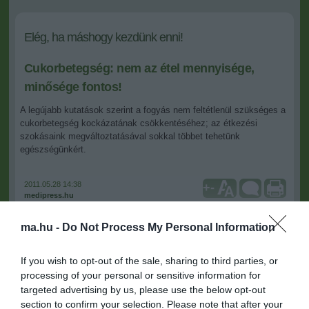
Elég, ha máshogy kezdünk enni!
Cukorbetegség: nem az étel mennyisége,
minősége fontos!
A legújabb kutatások szerint a fogyás nem feltétlenül szükséges a
cukorbetegség kockázatának csökkentéséhez; az étkezési
szokásaink megváltoztatásával sokkal többet tehetünk
egészségünkért.
2011.05.28 14:38
+
-
medipress.hu
ma.hu -
Do Not Process My Personal Information
Az
American Journal of Clinical Nutrition
című szaklapban publikált
kísérletek során a kutatók 69 túlsúlyos és cukorbetegségre
If you wish to opt-out of the sale, sharing to third parties, or
hajlamos önkéntes
étrend
jét változtatták meg.
processing of your personal or sensitive information for
targeted advertising by us, please use the below opt-out
Az önkénteseknek 8 héten keresztül azt a
speciális diétát kellett
section to confirm your selection. Please note that after your
követniük,
amelyben ugyan nagy változásokat nem alkalmaztak,