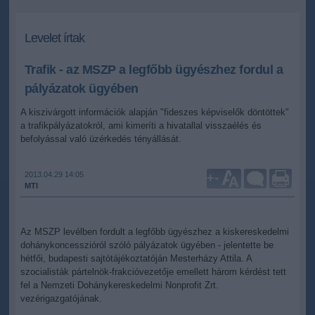
Levelet írtak
Trafik - az MSZP a legfőbb ügyészhez fordul a
pályázatok ügyében
A kiszivárgott információk alapján "fideszes képviselők döntöttek"
a trafikpályázatokról, ami kimeríti a hivatallal visszaélés és
befolyással való üzérkedés tényállását.
2013.04.29 14:05
+
-
MTI
Az MSZP levélben fordult a legfőbb ügyészhez a kiskereskedelmi
dohánykoncesszióról szóló pályázatok ügyében - jelentette be
hétfői, budapesti sajtótájékoztatóján Mesterházy Attila. A
szocialisták pártelnök-frakcióvezetője emellett három kérdést tett
fel a Nemzeti Dohánykereskedelmi Nonprofit Zrt.
vezérigazgatójának.