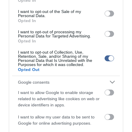
Opted In
"szubjektív alapon döntöttek" - jelentette ki. Harmadik indokként
use your data for below specified purposes in below Google
említette, hogy az újsághírek szerint "zavaros körülmények között,
consent section.
I want to opt-out of the Sale of my
a bűncselekmény gyanúját is felvető módon történt az elbírálás".
Personal Data.
Opted In
Az MSZP azt követeli, hogy érvénytelenítsék a pályázatok
végeredményét és készüljön egy átlátható kiírás, amelyikbe a
I want to opt-out of processing my
szakma is bele tud szólni és amelyik biztosítja a korábban is
Personal Data for Targeted Advertising.
dohányforgalmazással foglalkozó családok megélhetését.
Opted In
A szocialista frakció azt kérte, hogy azok vihessék tovább ezt az
I want to opt-out of Collection, Use,
Retention, Sale, and/or Sharing of my
üzletet, akik eddig is csinálták, ne pedig "a fideszes haverok,
Personal Data that Is Unrelated with the
rokonok". Úgy tűnik, azt garantálták, hogy a fideszesek
Purposes for which it was collected.
mindenképpen lehetőséghez jussanak - reagált egy kérdésre
Opted Out
válaszolva a Miniszterelnökséget vezető államtitkár korábbi
szavaira.
Google consents
Lázár János a hétfői kormányszóvivői sajtótájékoztatón
I want to allow Google to enable storage
kijelentette: semmilyen bizonyíték nincs arra, hogy politikai alapon
related to advertising like cookies on web or
választották volna ki a trafikpályázatok győzteseit. A
device identifiers in apps.
Miniszterelnökséget vezető államtitkár a pályázati eredményekkel
kapcsolatos bírálatokra reagálva úgy fogalmazott: nem tudja
I want to allow my user data to be sent to
garantálni, hogy "minden trafik szocialistákhoz kerüljön", és nem
Google for online advertising purposes.
tudja kizárni azt sem, hogy a győztesek között vannak, akik
"korábban a Fideszre szavaztak".