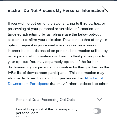
A politikus azt mondta, hogy miután a kiszivárgott információk
alapján "fideszes képviselők döntöttek" a trafikpályázatokról, ami
ma.hu -
Do Not Process My Personal Information
kimeríti a hivatallal visszaélés és befolyással való üzérkedés
tényállását. A pártelnök-frakcióvezető véleménye szerint ezért a
If you wish to opt-out of the sale, sharing to third parties, or
legfőbb ügyész akár hivatalból is vizsgálatot indíthat az ügyben.
Hozzátette: a ha Polt Péter ezt nem tette meg, akkor arra kérik,
processing of your personal or sensitive information for
hogy a levelet tekintse ismeretlen tettes ellen tett feljelentésnek.
targeted advertising by us, please use the below opt-out
section to confirm your selection. Please note that after your
Emellett írásban megkeresték Gyulai Zsoltot, a Nemzeti
opt-out request is processed you may continue seeing
Dohánykereskedelmi Nonprofit Zrt. vezérigazgatóját, akinek három
interest-based ads based on personal information utilized by
kérdést tettek fel. Kik voltak a bírálóbizottság tagjai, kik delegálták
us or personal information disclosed to third parties prior to
őket és milyen szakmai ismeretekkel rendelkeztek - ismertette az
your opt-out. You may separately opt-out of the further
első kérdést. Gyulai Zsolt kapott-e "politikai iránymutatást" a
disclosure of your personal information by third parties on the
pályázatok elbírálásához és ha igen, akkor ez kiktől és milyen
IAB’s list of downstream participants. This information may
formában érkezett - folytatta a másodikkal. Az MSZP arra is
also be disclosed by us to third parties on the
IAB’s List of
kíváncsi, hogy nyilvánosságra kívánják-e hozni a pályázatok
bírálati lapjait - ismertette az utolsót.
Downstream Participants
that may further disclose it to other
third parties.
Mesterházy Attila azt mondta, most már három oka is van a
pályázatok eredménytelenné nyilvánításának. Egyfelől
Please note that this website/app uses one or more Google
Personal Data Processing Opt Outs
megváltoztak a pályázati feltételek, hiszen most már tíz, illetve a
services and may gather and store information including but
legutóbbi hírek szerint 12 százalékosra akarják emelni az árrést.
not limited to your visit or usage behaviour. You may click to
I want to opt-out of the Sharing of my
personal data.
Emellett nincsen jogorvoslat, pedig a bíráló bizottság tagjai
grant or deny consent to Google and its third-party tags to