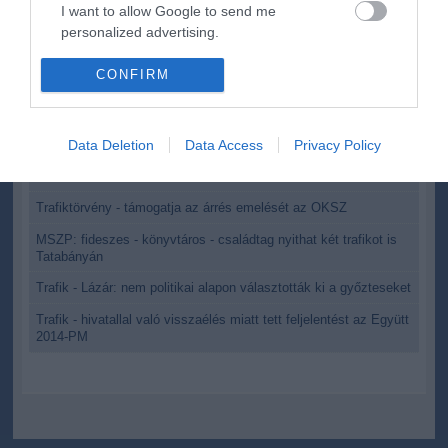
I want to allow Google to send me
personalized advertising.
I want to allow Google to enable storage
CONFIRM
related to analytics like cookies on web or
device identifiers in apps.
Kapcsolódó írások:
Data Deletion
Data Access
Privacy Policy
I want to allow Google to enable storage
Trafik - közérdekű adatigénylés a pályázatok nyilvánosságra
hozataláért
related to functionality of the website or app.
Trafiktörvény - támogatja az árrés emelését az OKSZ
I want to allow Google to enable storage
related to personalization.
MSZP: fideszes - könyvtáros - családtag nyithat két trafikot is
Tatabányán
I want to allow Google to enable storage
Trafik - Lázár: nem politikai alapon választották ki a győzteseket
related to security, including authentication
Trafik - hivatallal való visszaélés miatt tett feljelentést az Együtt
functionality and fraud prevention, and other
2014-PM
user protection.