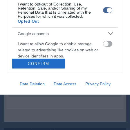
I want to opt-out of Collection, Use,
Retention, Sale, and/or Sharing of my
Personal Data that Is Unrelated with the
Kapcsolódó írások:
Purposes for which it was collected.
Opted Out
Fidesz: hazugság, hogy helyi fideszesek döntöttek volna a
trafikokról
Google consents
Trafikpályázat - vizsgálóbizottságot állítana a Jobbik
I want to allow Google to enable storage
related to advertising like cookies on web or
Mesterházy: érvénytelenítsék a trafikpályázatok eredményét!
device identifiers in apps.
Az NFM a trafikpályázatokról: az elbírálásánál a kiírást vették
CONFIRM
figyelembe
I want to allow my user data to be sent to
Trafiktörvény - NAV: vámhatósági engedély kell
Google for online advertising purposes.
Trafik: van olyan hely, ahonnan nem érkezett ajánlat
Data Deletion
Data Access
Privacy Policy
I want to allow Google to send me
personalized advertising.
Szavazhatnak a trafiktörvény kibővítéséről
I want to allow Google to enable storage
related to analytics like cookies on web or
device identifiers in apps.
I want to allow Google to enable storage