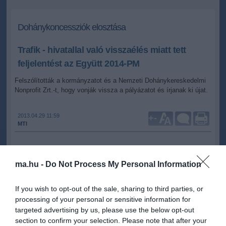
Dohánykoncessziók elosztása
Trafik - hivatallal való visszaélés miatt tett
feljelentést az Együtt 2014-PM
Felszólították a kormányzatot és a Nemzeti Dohánykereskedelmi
Nonprofit Zrt.-t, hogy vonják vissza a pályázatot és írjanak ki újat.
2013.04.29 11:59
+
-
MTI
Az Együtt 2014-Párbeszéd Magyarországért (PM) választási
ma.hu -
Do Not Process My Personal Information
szövetség véleménye szerint a dohány-kiskereskedelmi
koncessziók odaítélése kimeríti a hivatallal való visszaélés
fogalmát. A szervezet ezért hétfőn ismeretlen tettes ellen
If you wish to opt-out of the sale, sharing to third parties, or
feljelentést tett a Budapesti Rendőr-főkapitányságon.
processing of your personal or sensitive information for
targeted advertising by us, please use the below opt-out
Karácsony Gergely, budapesti sajtótájékoztatóján azt mondta, több
section to confirm your selection. Please note that after your
portál is megírta: a Fidesz választókerületi elnökei és a fideszes