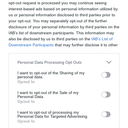
opt-out request is processed you may continue seeing
önkormányzati testületek is foglalkoztak az üggyel és "valójában
interest-based ads based on personal information utilized by
ők döntöttek arról, hogy ki kaphat koncessziót". A független
us or personal information disclosed to third parties prior to
képviselő hangsúlyozta: a portálok fideszes forrásokra
hivatkoznak.
your opt-out. You may separately opt-out of the further
disclosure of your personal information by third parties on the
A PM politikusa szerint hivatallal való visszaélés történt, "mert a
IAB’s list of downstream participants. This information may
pályázatot politikai alapon befolyásolták, annak érdekében, hogy a
also be disclosed by us to third parties on the
IAB’s List of
Fidesz országos kampányhálózatát erősítsék".
Downstream Participants
that may further disclose it to other
third parties.
Felszólította a kormányzatot és a Nemzeti Dohánykereskedelmi
Nonprofit Zrt.-t, hogy vonják vissza a pályázatot és írjanak ki újat.
Please note that this website/app uses one or more Google
Personal Data Processing Opt Outs
services and may gather and store information including but
A rendőrség dolga a nyomozás, a magyar jogrend működése felett
not limited to your visit or usage behaviour. You may click to
I want to opt-out of the Sharing of my
őrködő képviselőknek pedig az a kötelességük, hogy feljelentést
personal data.
grant or deny consent to Google and its third-party tags to
tegyenek az ügyben - válaszolta ara a kérdésre, hogy feljelentését
Opted In
use your data for below specified purposes in below Google
csak a sajtóinformációkra alapozta-e.
consent section.
I want to opt-out of the Sale of my
Egy szombati sajtótájékoztatóján a Fidesz kommunikációs
Personal Data.
Opted In
igazgatója szemenszedett hazugságnak nevezte, hogy helyi
fideszesek döntöttek volna a trafikpályázatok ügyében.
I want to opt-out of processing my
Personal Data for Targeted Advertising.
Opted In