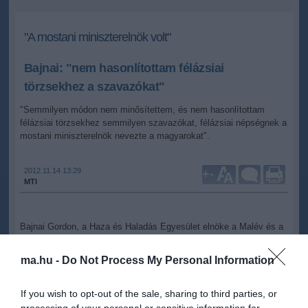
"A mostani miniszterelnök volt"
Bajnai: "nem hasonlítottam félázsiai
törzsekhez a szavazókat"
"Semmilyen módon nem minősítettem, és nem hasonlítottam
félázsiai törzsekhez semmilyen szavazókat, félázsiai népségnek a
mostani miniszterelnök nevezte a magyarokat".
2012.11.14 13:29
+
-
MTI
Bajnai Gordon, a Haza és Haladás Egyesület elnöke a Malév és a
Budapest Airport privatizációját vizsgáló bizottságban tartott
meghallgatását követően azt mondta: kedden egy angol nyelvű
ma.hu -
Do Not Process My Personal Information
sajtótájékoztatón arról beszélt, hogy a Jobbik szavazói és a
Fidesz radikálisabb szavazói között elég nagy az átjárás.
If you wish to opt-out of the sale, sharing to third parties, or
A Fidesz "foglyul" ejtette a konzervativizmus fogalmát, miközben