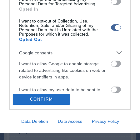
Personal Data for Targeted Advertising.
A tudósítás szerint volt miniszterelnök úgy vélte: nagyon gyakran a
Opted In
Fidesz megpróbálja visszaszerezni ezeket a szavazókat, ez
radikalizálja a kormánypártot, és nagyon gyakran olyan álláspontot
I want to opt-out of Collection, Use,
képvisel, ami elfogadhatatlan egy centralista szavazónak. A Fidesz
Retention, Sale, and/or Sharing of my
Personal Data that Is Unrelated with the
szóvivője erre szerdán úgy reagált: Bajnai Gordon a baloldal
Purposes for which it was collected.
legrosszabb hagyományait folytatja, amikor afganisztáni és
Opted Out
pakisztáni törzseknek titulálja azt a 3 millió embert, aki 2010-ben a
Fideszre, vagyis a Gyurcsány-Bajnai-korszak leváltására
Google consents
szavazott.
I want to allow Google to enable storage
related to advertising like cookies on web or
device identifiers in apps.
I want to allow my user data to be sent to
Kapcsolódó írások:
Google for online advertising purposes.
CONFIRM
Bajnai: erős politikai közép és 25 évre előretekintő program kell
I want to allow Google to send me
personalized advertising.
A cseh Lidové Noviny Bajnairól
Data Deletion
Data Access
Privacy Policy
A Gyurcsány-és a Bajnai-kormány intézkedéseire emlékeztető
I want to allow Google to enable storage
kampányt indít a CÖF
related to analytics like cookies on web or