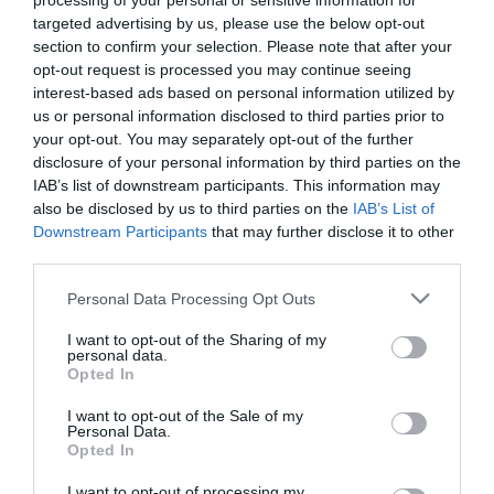
processing of your personal or sensitive information for
egyre több konzervatív, mérsékelt szavazó Magyarországon már
targeted advertising by us, please use the below opt-out
nem talál magának pártot, mert a Fidesz - azért, hogy a Jobbik
section to confirm your selection. Please note that after your
radikális, szélsőséges szavazóinak "udvaroljon" - olyan pozíciókat
opt-out request is processed you may continue seeing
vesz fel, hogy elhagyja a közepet - fogalmazott Bajnai Gordon.
interest-based ads based on personal information utilized by
us or personal information disclosed to third parties prior to
"Erről beszéltem, és egy hasonlatot használtam, egy ismert
your opt-out. You may separately opt-out of the further
földrajzi hasonlatot, ami arról szól, hogy vannak olyan államok,
disclosure of your personal information by third parties on the
amelyeknek nem lehet tudni, hogy a lakói az ő állampolgárai, vagy
mások állampolgárai, mert vándorolnak a határokon úgy, ahogy a
IAB’s list of downstream participants. This information may
Fidesz szavazóinak egy része és a Jobbik szavazói mozognak a
also be disclosed by us to third parties on the
IAB’s List of
két párt között" - fejtette ki. Bajnai Gordon úgy vélte: fontos lenne,
Downstream Participants
that may further disclose it to other
hogy amennyiben a Fidesz a demokratikus közép konzervatív
third parties.
gondolathoz sorolja magát, akkor határolódjon el azoktól a
szélsőséges nézetektől, amelyek lehetővé teszi ezt a
Please note that this website/app uses one or more Google
Personal Data Processing Opt Outs
"csúszkálást" a szavazók között.
services and may gather and store information including but
not limited to your visit or usage behaviour. You may click to
I want to opt-out of the Sharing of my
"Pusztán csak ennyit mondtam, ne magyarázzák félre a
personal data.
grant or deny consent to Google and its third-party tags to
szavaimat" - tette hozzá. Bajnai Gordon kedden a Magyarországon
Opted In
use your data for below specified purposes in below Google
dolgozó külföldi újságíróknak angolul tartott sajtótájékoztatóján az
consent section.
mno.hu összefoglalója szerint úgy fogalmazott: "Látok bizonyos
I want to opt-out of the Sale of my
Personal Data.
mozgást a Fidesz és a Jobbik szavazói között oda és vissza.
Opted In
Kicsit olyan ez, mint az afgán és pakisztáni határon élő törzsek,
nem tudni melyik országhoz tartoznak, csak mennek az árral".
I want to opt-out of processing my