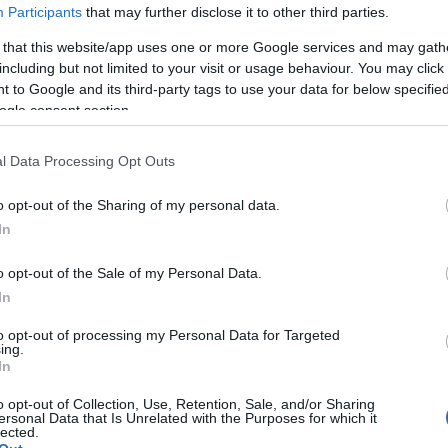
Participants
that may further disclose it to other third parties.
ekelnek, mint
Szirmai Móni
,
Sárközi Anita
,
Bódy
uzsi
vagy
MC Ducky
.
 that this website/app uses one or more Google services and may gath
including but not limited to your visit or usage behaviour. You may click 
Fotó: tabutv.hu
 to Google and its third-party tags to use your data for below specifi
 sztár is
ogle consent section.
lünk, akik egy-egy dalt is eléneklnek majd a
élt a készülő albumról a Tabu Tv riportjában Amanda.
ejére várható a himnuszunk megjelenése, akkor van
l Data Processing Opt Outs
la, aminek a háziasszonya vagyok, és ott a tizenöt
 fogja előadni a tolarencia himnuszt.
” - osztotta meg
likkelőkkel Samatha.
o opt-out of the Sharing of my personal data.
In
ásik két transzvesztita előadó alkotja a
ót. - "
Brittany az előadásban nagyon jó, Samantha
o opt-out of the Sale of my Personal Data.
kus dolgokat képviseli jobban inkább, hiszen őt a
inkább erotikus rendezvényekre közvetíti.
”- mutatta
In
 a
tabutv.hu
felvételén a transzvesztita előadó.
to opt-out of processing my Personal Data for Targeted
ing.
In
o opt-out of Collection, Use, Retention, Sale, and/or Sharing
ersonal Data that Is Unrelated with the Purposes for which it
lected.