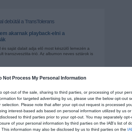
al debütál a TransTolerans
em akarnak playback-elni a
ták
 és saját dalait adja elő most készülő lemezén a
lt transzvesztita-trió. Az albumon neves sztárok is
+
-
o Not Process My Personal Information
zük felvételeire készül a
TransTolerans
együttes,
to opt-out of the sale, sharing to third parties, or processing of your per
sukról meséltek a
Tabu Tv
riporterének.
formation for targeted advertising by us, please use the below opt-out s
gyok az éjszakában műsorvezető, nekem 2007-ben
r selection. Please note that after your opt-out request is processed y
nálló albumom, és most úgy gondoltam, csinálok egy
eing interest-based ads based on personal information utilized by us or
em playback-elünk, hanem a sajátjainkat fogjuk
disclosed to third parties prior to your opt-out. You may separately opt-
i az internetes sztártévé riportjában
Amanda Elstak
.
losure of your personal information by third parties on the IAB’s list of
. This information may also be disclosed by us to third parties on the
IA
 előadók által készített lemezen olyan neves