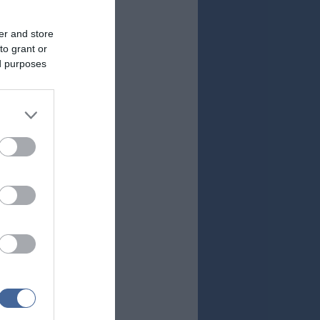
er and store
to grant or
ed purposes