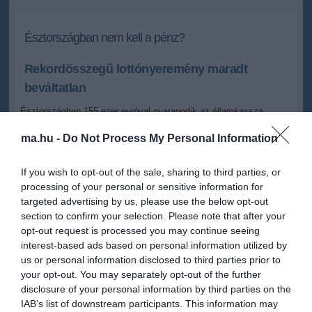
Észtországban nem kell a pénz?
Rekordösszegű lottónyeremény maradt
beváltatlan
Észtországban 155 ezer euróval gyarapodik az államkassza,
miután senki sem jelentkezett egy augusztus eleji
lottónyereményért.
ma.hu -
Do Not Process My Personal Information
If you wish to opt-out of the sale, sharing to third parties, or
2012.11.15 07:29
+
-
MTI
processing of your personal or sensitive information for
targeted advertising by us, please use the below opt-out
section to confirm your selection. Please note that after your
A nyertes szelvények
opt-out request is processed you may continue seeing
beváltására három hónap áll rendelkezésre a kis baltikumi
interest-based ads based on personal information utilized by
országban, a 43 millió forintnak megfelelő augusztusi
us or personal information disclosed to third parties prior to
nyereményért azonban mindeddig senki sem jelentkezett az észt
your opt-out. You may separately opt-out of the further
médiában többször is elhangzott felhívás ellenére.
disclosure of your personal information by third parties on the
IAB’s list of downstream participants. This information may
Észtország történetének eddigi legnagyobb beváltatlan