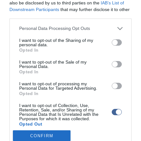
also be disclosed by us to third parties on the
IAB’s List of
lottónyereménye előbb az Eesti Loto lottótársasághoz kerül, és
Downstream Participants
that may further disclose it to other
csak később folyik be az államkasszához.
third parties.
Az Észt Lottó közlése szerint másodszor fordult elő az országban,
Please note that this website/app uses one or more Google
Personal Data Processing Opt Outs
hogy nem jelentkeztek nagy összegű nyereményért: 2008
services and may gather and store information including but
februárjában 105 ezer eurót hagyott veszni egy feledékeny játékos.
not limited to your visit or usage behaviour. You may click to
I want to opt-out of the Sharing of my
personal data.
grant or deny consent to Google and its third-party tags to
Opted In
use your data for below specified purposes in below Google
consent section.
I want to opt-out of the Sale of my
Personal Data.
Opted In
Kapcsolódó írások:
I want to opt-out of processing my
Szabadságra rabolta magát, de lebukott
Personal Data for Targeted Advertising.
Opted In
Csapássorozat sújtja a kanadai lottónyertest
I want to opt-out of Collection, Use,
Lottót nyertek válás után - most még azon is osztozhatnak
Retention, Sale, and/or Sharing of my
Personal Data that Is Unrelated with the
Csalással vádolják: milliókat nyert, de segélyeket sírt ki
Purposes for which it was collected.
Opted Out
A zivatar miatt lettek milliárdosok
CONFIRM
Google consents