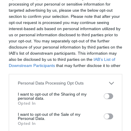
Egyedi és megismételhetetlen
processing of your personal or sensitive information for
Tbilisziben kétségtelenül van valami egyedi és
targeted advertising by us, please use the below opt-out
megismételhetetlen. A város immunisnak mutatkozott a szovjet
section to confirm your selection. Please note that after your
birodalom nagyvárosait egyformává változtató öntött betonnal
opt-out request is processed you may continue seeing
szemben. Itt keskeny, macskaköves utcák futnak fel a
interest-based ads based on personal information utilized by
hegyoldalon, és fából készült zárt erkélyek nyúlnak ki a házakból a
us or personal information disclosed to third parties prior to
járdák fölé.
your opt-out. You may separately opt-out of the further
disclosure of your personal information by third parties on the
A hőségben - július végén 41 foknál is melegebb volt - a
IAB’s list of downstream participants. This information may
gyümölcsárusok hegyekbe rakják görögdinnyéiket az utcán, aztán
also be disclosed by us to third parties on the
IAB’s List of
behúzódnak valahová az árnyékba. A valódi élet sötétedés után
Downstream Participants
that may further disclose it to other
kezdődik, amikor az emberek kiülnek a szőlőlugasokba, hideg bort
töltenek poharaikba, és beszélgetnek.
third parties.
Please note that this website/app uses one or more Google
Minden nyáron van valami, amiről beszélni lehet. Tavaly azokról az
Personal Data Processing Opt Outs
emberekről esett sok szó, akik hidakról a Tbiliszit átszelő Kura
services and may gather and store information including but
(grúzul Mtkvari) folyóba ugorva akartak öngyilkosok lenni. Idén a
not limited to your visit or usage behaviour. You may click to
I want to opt-out of the Sharing of my
personal data.
televíziós hírekben különböző kártevőkről esett szó. Először jöttek
grant or deny consent to Google and its third-party tags to
Opted In
a kígyók, majd állítólag sosem látott méretű sáskák vonultak át a
use your data for below specified purposes in below Google
városon.
consent section.
I want to opt-out of the Sale of my
Personal Data.
Guram Ciklauri
herpetológus, aki telefonügyeletet tartva válaszol
Opted In
a helybéliek kérdéseire, már belefáradt a témába. Mint