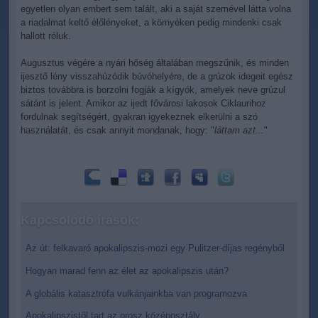
egyetlen olyan embert sem talált, aki a saját szemével látta volna
a riadalmat keltő élőlényeket, a környéken pedig mindenki csak
hallott róluk.
Augusztus végére a nyári hőség általában megszűnik, és minden
ijesztő lény visszahúzódik búvóhelyére, de a grúzok idegeit egész
biztos továbbra is borzolni fogják a kígyók, amelyek neve grúzul
sátánt is jelent. Amikor az ijedt fővárosi lakosok Ciklaurihoz
fordulnak segítségért, gyakran igyekeznek elkerülni a szó
használatát, és csak annyit mondanak, hogy: "
láttam azt...
"
Kapcsolódó írások:
Az út: felkavaró apokalipszis-mozi egy Pulitzer-díjas regényből
Hogyan marad fenn az élet az apokalipszis után?
A globális katasztrófa vulkánjainkba van programozva
Apokalipszistől tart az orosz középosztály