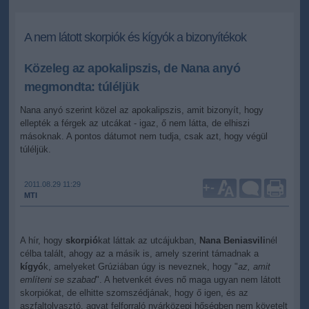
A nem látott skorpiók és kígyók a bizonyítékok
Közeleg az apokalipszis, de Nana anyó
megmondta: túléljük
Nana anyó szerint közel az apokalipszis, amit bizonyít, hogy
ellepték a férgek az utcákat - igaz, ő nem látta, de elhiszi
másoknak. A pontos dátumot nem tudja, csak azt, hogy végül
túléljük.
2011.08.29 11:29
+
-
MTI
A hír, hogy
skorpió
kat láttak az utcájukban,
Nana Beniasvili
nél
célba talált, ahogy az a másik is, amely szerint támadnak a
kígyó
k, amelyeket Grúziában úgy is neveznek, hogy "
az, amit
említeni se szabad
". A hetvenkét éves nő maga ugyan nem látott
skorpiókat, de elhitte szomszédjának, hogy ő igen, és az
aszfaltolvasztó, agyat felforraló nyárközepi hőségben nem követelt