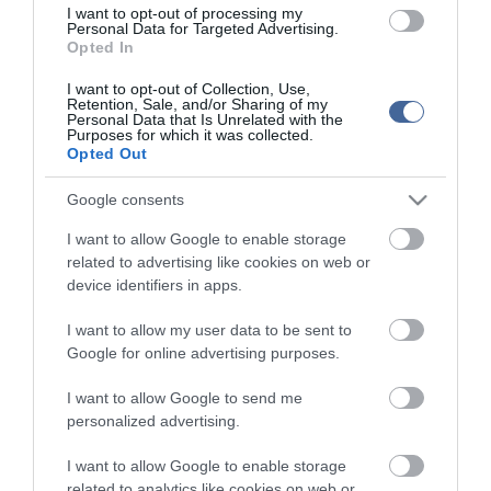
elpanaszolta, harminc év alatt nem tapasztalt változást a kígyók
I want to opt-out of processing my
előfordulásának gyakoriságában, és különben is, a helyi fajták
Personal Data for Targeted Advertising.
közül egyik se mérges.
Opted In
"
Elegem van, hogy állandóan ezt látom a televízióban
" - mondta az
I want to opt-out of Collection, Use,
Retention, Sale, and/or Sharing of my
állatkert rovar- és hüllőházát vezető Ciklauri. Ha tapasztalt is
Personal Data that Is Unrelated with the
valamilyen anomáliát, akkor az a felfokozott érzelem volt, amelyet
Purposes for which it was collected.
a kígyók országszerte kiváltottak.
Opted Out
Előfordult - mesélte -, hogy megérkezve egy címre, ahol állítólag
Google consents
kígyókat láttak, a házat zárva találta, a család pedig kint állt előtte
a szabadban, és fogadkozott, hogy eladja, be nem teszi oda a
I want to allow Google to enable storage
lábát többé. A közelmúltban egy kiszálláskor a padlódeszkák alatt
related to advertising like cookies on web or
talált egy kígyót, és hiába bizonygatta az ott lakóknak, hogy az
device identifiers in apps.
állat teljesen ártalmatlan, a család annyira zaklatott volt, hogy
unszolásukra inkább vállalta, felszedeti embereivel a padlót.
I want to allow my user data to be sent to
Google for online advertising purposes.
Mire végeztek, "
gyakorlatilag leromboltuk az egész házat
". A lakók
annyira hálásak voltak, hogy "
kis híján körbehordoztak bennünket
I want to allow Google to send me
a vállukon
". Arra a kérdésre, hogy mégis miért alakult ki mindez,
personalized advertising.
Ciklauri némi gondolkodás után kifejtette, hogy "
a grúzok nagyon
lobbanékonyak, hamar engednek az érzelmeiknek, és szeretik a
veszélyt, a félelem okozta izgalmat.
" Amilyen gyorsan elkapja őket
I want to allow Google to enable storage
a hév, ugyanolyan hamar meg is tudnak nyugodni - tette hozzá.
related to analytics like cookies on web or