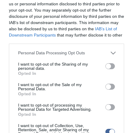
vonta alaposabban vizsgálat alá.
us or personal information disclosed to third parties prior to
your opt-out. You may separately opt-out of the further
Az egyik lóról megállapították, hogy szőre aranysárga volt, vagyis
disclosure of your personal information by third parties on the
palomino, miközben sörényének és farkának a színe a fehérhez
IAB’s list of downstream participants. This information may
közelített - közölte a Hszinhua hírügynökséggel Csao Hszin, a
also be disclosed by us to third parties on the
IAB’s List of
kutatócsoport vezetője. Mint mondta, ez ugyan nem az első
Downstream Participants
that may further disclose it to other
"aranyló", amelynek régészek a nyomára találtak, de mindenképp
third parties.
egy ritka génvariáció megjelenése.
Please note that this website/app uses one or more Google
Personal Data Processing Opt Outs
A szakemberek elmondták, a lovat gazdájával együtt temették el
services and may gather and store information including but
és egy 2006-2007 között folytatott ásatás során került felszínre. A
not limited to your visit or usage behaviour. You may click to
I want to opt-out of the Sharing of my
temetői komplexum területén végzett munka során nagy számban
personal data.
kerültek elő emberi és állati maradványok, továbbá bronzból,
grant or deny consent to Google and its third-party tags to
Opted In
aranyból, ezüstből és kőből készült tálak, edények.
use your data for below specified purposes in below Google
consent section.
I want to opt-out of the Sale of my
Csao elmondta, a temetőből Kr.e. 400 és Kr.e. 120 közötti időkből
Personal Data.
származó leleteket ástak ki, az akkori nomád elődök
Opted In
maradványait. Az öt ló minden valószínűség szerint három
halotthoz társítható áldozati állat volt. Két ló volt gesztenyeszínű
I want to opt-out of processing my
Personal Data for Targeted Advertising.
volt, és egy teve is volt velük. Egyedül az "aranyló" feküdt
Opted In
valószínűsíthető gazdájával közös sírban, ami ugyancsak a
különlegességére utal.
I want to opt-out of Collection, Use,
Retention, Sale, and/or Sharing of my