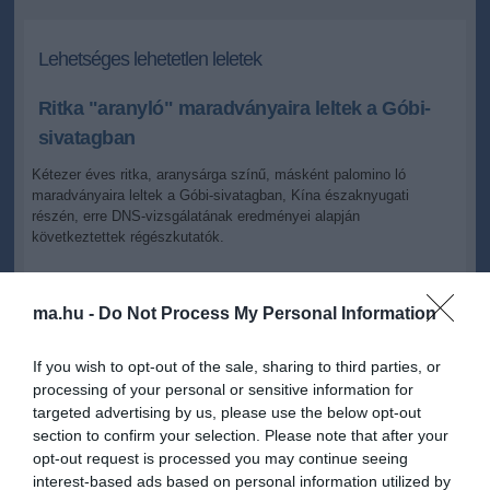
Lehetséges lehetetlen leletek
Ritka "aranyló" maradványaira leltek a Góbi-
sivatagban
Kétezer éves ritka, aranysárga színű, másként palomino ló
maradványaira leltek a Góbi-sivatagban, Kína északnyugati
részén, erre DNS-vizsgálatának eredményei alapján
következtettek régészkutatók.
2015.12.11 11:46
+
-
MTI
ma.hu -
Do Not Process My Personal Information
If you wish to opt-out of the sale, sharing to third parties, or
Xinjiang Hami
processing of your personal or sensitive information for
targeted advertising by us, please use the below opt-out
A nomádok Han-dinasztiabeli (Kr.e.: 202-Kr.u: 8) temetőjének
section to confirm your selection. Please note that after your
feltárása közben öt ló nyomaira bukkantak a feltárást végző
régészek. A Hszincsiang-Ujgur autonóm területen talált leleteket
opt-out request is processed you may continue seeing
azután a Kínai Társadalomtudományi Akadémia régészeti intézete
interest-based ads based on personal information utilized by