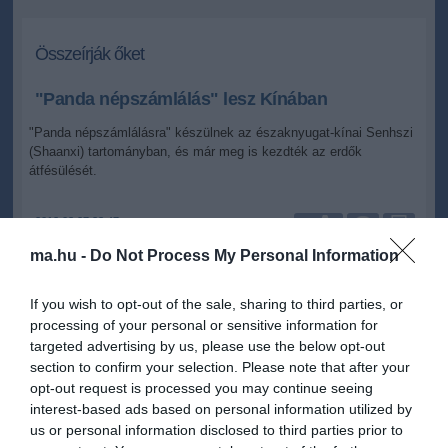
Összeírják őket
"Panda népszámlálás" lesz Kínában
"Panda népszámlálásra" készülnek az északnyugat-kínai Senhszi
(Shaanxi) tartományban, és már meg is kezdték az erdők
átfésülését.
2012.03.27 23:47
+
-
MTI
ma.hu -
Do Not Process My Personal Information
A kínai média keddi jelentése szerint az országosan általában
If you wish to opt-out of the sale, sharing to third parties, or
tízévente egyszer sorra kerülő számbavétel során a szakemberek
processing of your personal or sensitive information for
igyekeznek feltérképezni, hogy hol és hány veszélyeztetett
targeted advertising by us, please use the below opt-out
óriáspanda élhet vadon. A helyszín a pandák egyik legismertebb
section to confirm your selection. Please note that after your
élőhelye, a Csinling (Qinling) hegység.
opt-out request is processed you may continue seeing
interest-based ads based on personal information utilized by
A felmérést végzők hónapokig készültek a feladat végrehajtására,
us or personal information disclosed to third parties prior to
többek közt a kutatást és számlálást végző 600 fős csapat