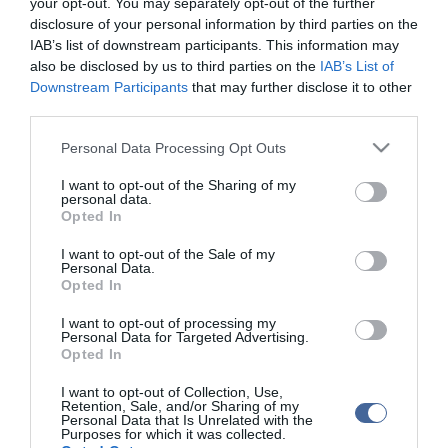
your opt-out. You may separately opt-out of the further
oktatásával, illetve kiképzésével. A munkával várhatóan 2013
disclosure of your personal information by third parties on the
októberében végeznek.
IAB’s list of downstream participants. This information may
Ez a negyedik országos pandaösszeírás Kínában, amióta az 1970-
also be disclosed by us to third parties on the
IAB’s List of
es években döntöttek annak elindításáról és rendszeressé
Downstream Participants
that may further disclose it to other
tételéről. A legutóbbira mintegy tíz évvel ezelőtt került sor;
third parties.
eredményeként 1596 vadon élő pandát regisztráltak. Közülük 273
élt Senhszi tartományban, míg a többség lakhelye a szomszédos
Please note that this website/app uses one or more Google
Personal Data Processing Opt Outs
Szecsuan volt.
services and may gather and store information including but
not limited to your visit or usage behaviour. You may click to
I want to opt-out of the Sharing of my
Szecsuan tartományban tavaly októberben kezdték meg a munkát
personal data.
grant or deny consent to Google and its third-party tags to
- derül ki a Hszinhua hírügynökség jelentéséből. Az összeírók
Opted In
use your data for below specified purposes in below Google
pandaürüléket is gyűjtöttek, hogy a kutatók DNS-elemzésekkel
consent section.
megkönnyítsék az állatok azonosítását, létszámuk pontosabb
I want to opt-out of the Sale of my
Personal Data.
becslését.
Opted In
I want to opt-out of processing my
Personal Data for Targeted Advertising.
Opted In
I want to opt-out of Collection, Use,
Kapcsolódó írások:
Retention, Sale, and/or Sharing of my
Personal Data that Is Unrelated with the
Purposes for which it was collected.
Szovjet műhold csapódott be a Déli-sarkon