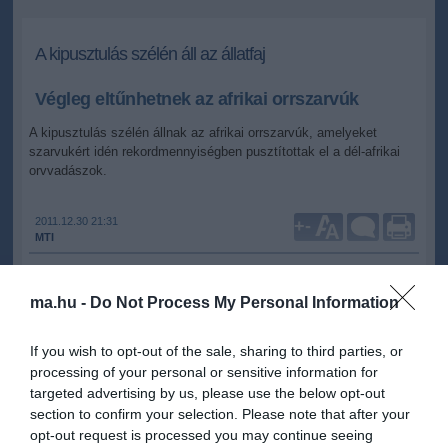
A kipusztulás szélén áll az állatfaj
Végleg eltűnhetnek az afrikai orrszarvúk
A kipusztulás szélén állnak az afrikai orrszarvúk, amelyeket
szarvukért idén rekordmennyiségben pusztítottak el a dél-afrikai
orvvadászok.
2011.12.30 21:31
+
-
MTI
ma.hu -
Do Not Process My Personal Information
Közel 443 orrszarvúval végeztek 2011-ben az orvvadászok, a
tavalyi 333-hoz képest - olvasható a dél-afrikai vadőr
egyesület(WRSA) hivatalos közleményében.
If you wish to opt-out of the sale, sharing to third parties, or
processing of your personal or sensitive information for
Egy kiló rinocérosszarv közel 65 ezer dollárt ér, ez nagyobb mint
targeted advertising by us, please use the below opt-out
az arany és a platina piaci értéke.
section to confirm your selection. Please note that after your
opt-out request is processed you may continue seeing
Dél-Afrikában több mint 20 ezer orrszarvú él. Egy évtizeddel