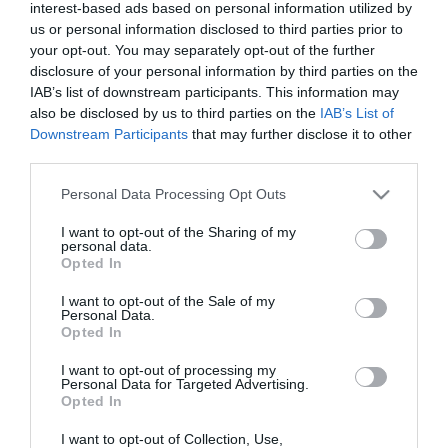
ezelőtt még nagyjából 15 állatot ejtettek el évente, azonban 2007-
interest-based ads based on personal information utilized by
ben ez a szám nagyot ugrott a megnövekedett vietnámi és thaiföldi
us or personal information disclosed to third parties prior to
kereslet miatt, ahol az állatok szarvát gyógyszerként alkalmazzák.
your opt-out. You may separately opt-out of the further
disclosure of your personal information by third parties on the
Az orvvadászat hamarosan a kipusztulás szélére taszítja az
IAB’s list of downstream participants. This information may
állatfajt - vélte Richard Emslie, a téma szakértője.
also be disclosed by us to third parties on the
IAB’s List of
Downstream Participants
that may further disclose it to other
Az orrszarvúk közel felét a Krüger Nemzeti Parkban ejtették el,
third parties.
ahol most katonák és felderítő repülők is segédkeznek a
mészárlás megfékezésében. Az állatok védelmét nehezíti, hogy az
Please note that this website/app uses one or more Google
Personal Data Processing Opt Outs
orvvadászokat nemzetközi bűnszervezetek szponzorálják
services and may gather and store information including but
fegyverekkel, helikopterekkel és éjjellátó szemüvegekkel.
not limited to your visit or usage behaviour. You may click to
I want to opt-out of the Sharing of my
personal data.
grant or deny consent to Google and its third-party tags to
A rinocéroszszarv alkalmazása a kínai gyógyászatban sem
Opted In
ismeretlen: az összemorzsolt és leforrázott szarvat reuma, láz és
use your data for below specified purposes in below Google
köszvény ellen alkalmazták, sőt, még ördögűzéshez is használták.
consent section.
I want to opt-out of the Sale of my
Az elmúlt években afrodiziákumként és a rák ellenszereként
Personal Data.
alkalmazzák.
Opted In
"Tragikus látni ezt az értelmetlen mészárlást az állat szarváért,
I want to opt-out of processing my
Personal Data for Targeted Advertising.
amelynek semmilyen gyógyító hatása sincs" - hangoztatta Pelham
Opted In
Jones, a dél-afrikai vadőr egyesület vezetője.
I want to opt-out of Collection, Use,