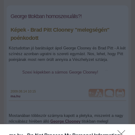
George titokban homoszexuális?!
Képek - Brad Pitt Clooney "melegségén"
poénkodott
Köztudottan jó barátságot ápol George Clooney és Brad Pitt - A két
színész azonban ugratni is szereti egymást. Nos, lehet, hogy Pitt
poénjának most nem örült annyira a Vészhelyzet sztárja.
Szexi képekben a sármos George Clooney!
2009.08.14 10:15
+
-
ma.hu
Mostanában többször szárnyra kapott a pletyka, miszerint a nagy
nőcsábász hírében álló
George Clooney
titokban meleg!