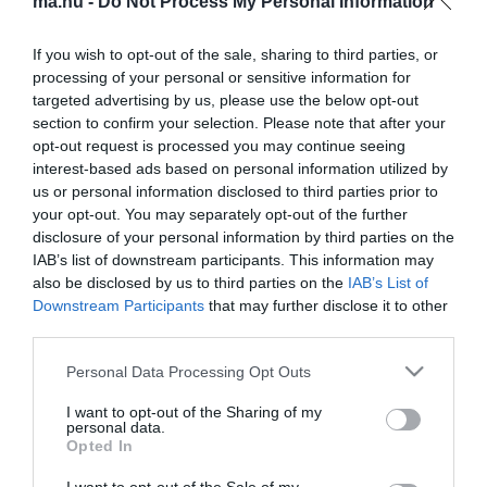
ma.hu -
Do Not Process My Personal Information
Elisabetta Canalis Clooney új párja
Noha általában minden ujjára
If you wish to opt-out of the sale, sharing to third parties, or
akad egy-egy szemrevaló hölgy, a
Vészhelyzet
Ross dokija sosem
processing of your personal or sensitive information for
kapkodta el a nősülést.
targeted advertising by us, please use the below opt-out
section to confirm your selection. Please note that after your
Valószínű, hogy nem is nagyon vágyik bekötni egy nő fejét...
opt-out request is processed you may continue seeing
Brad Pitt
,
a barátja azonban most rá is tett egy lapáttal, hogy a
interest-based ads based on personal information utilized by
George melegségéről szóló híresztelés tovább gyűrűzzön...
us or personal information disclosed to third parties prior to
your opt-out. You may separately opt-out of the further
Pitt New York-ban egy party-n vett részt az
Időutazó felesége
című
disclosure of your personal information by third parties on the
alkotást követően, ahol
Eric Bana
és
Rachel McAdams
IAB’s list of downstream participants. This information may
társaságát élvezte.
also be disclosed by us to third parties on the
IAB’s List of
Downstream Participants
that may further disclose it to other
Itt jelentette ki, hogy ő maga addig nem vezeti oltár elé a párját,
third parties.
Angelina Jolie
-t,
amíg
"Geogre és partnere"
sem kelhetnek egybe
legálisan.
Please note that this website/app uses one or more Google
Personal Data Processing Opt Outs
services and may gather and store information including but
Brad Pitt és Angelina Jolie
not limited to your visit or usage behaviour. You may click to
I want to opt-out of the Sharing of my
A szőke sármőr, aki jelenleg
personal data.
grant or deny consent to Google and its third-party tags to
hat gyermeket nevel együtt Jolie-val, sosem rejtette véka alá
Opted In
use your data for below specified purposes in below Google
álláspontját, miszerint addig nem házasodik, míg nem legalizálják
consent section.
a melegek házasságát.