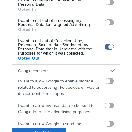
I want to opt-out of the Sale of my
Personal Data.
Opted In
Nem tudni, hogy George Clooney miként reagált a hírre - Lehet,
hogy hamarosan ütős poénnal vág vissza?
I want to opt-out of processing my
Personal Data for Targeted Advertising.
Annyi bizonyos, hogy korábban ő például Pitték családi életéről
Opted In
nyilatkozott nem túl hízelgően!
I want to opt-out of Collection, Use,
Közölte, hogy ha időnként megjön a kedve a gyermekvállaláshoz,
Retention, Sale, and/or Sharing of my
Personal Data that Is Unrelated with the
csak el kell látogatnia barátaihoz, Brad-hez és Angelinához: rögtön
Purposes for which it was collected.
elmegy a kedve a gondolattól...
Opted Out
Veszélyes nővel kezdett ki George Clooney?
Google consents
I want to allow Google to enable storage
related to advertising like cookies on web or
device identifiers in apps.
Kapcsolódó írások:
I want to allow my user data to be sent to
Google for online advertising purposes.
Képek - Brad Pitt vízesés mögött szexel Angelinával
Brad Pittet nem zavarná, ha meleg lenne az egyik gyermeke
I want to allow Google to send me
personalized advertising.
Befejezte! Brad Pitt új életet kezd!