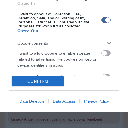
Opted In
I want to opt-out of Collection, Use,
Retention, Sale, and/or Sharing of my
Personal Data that Is Unrelated with the
Kapcsolódó írások:
Purposes for which it was collected.
Opted Out
Képek! Angelina Jolie titkos küldetése!
Google consents
Durva fordulat: Másik pasival fogad örökbe Angelina Jolie!
I want to allow Google to enable storage
Képek - Már jön! Brad és Angelina utolsó reménye a hetedik
related to advertising like cookies on web or
baba?
device identifiers in apps.
Angelina Jolie lett egyértelműen a legszebb nő!
I want to allow my user data to be sent to
Fotók - Hoppá! Angelina: Szeretőt akarok, Brad!
CONFIRM
Google for online advertising purposes.
Képek - Durva! Angelina Jolie ájultra fogyta magát?
I want to allow Google to send me
Angelina nem hisz a megcsalónak! Pitték külön hálószobában
personalized advertising.
Data Deletion
Data Access
Privacy Policy
alszanak!
Képek - Angelina Jolie-t bilincsben vitték el a rendőrök!
I want to allow Google to enable storage
related to analytics like cookies on web or
Képek - Angelina idegen pasikkal néz a pohár fenekére!
device identifiers in apps.