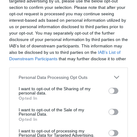
targeted advertising by us, please use the below opt-out
bensőséges együttlétre.
section to confirm your selection. Please note that after your
opt-out request is processed you may continue seeing
-
"Ha becsukjuk az ajtót, máris kopognak rajta a gyerekek, s ha a
interest-based ads based on personal information utilized by
nap végén a fürdőszobába menekülnénk egy közös pihentető
us or personal information disclosed to third parties prior to
fürdőre, ők is azonnal csatlakozni akarnak."
– írja a
Blikk.
your opt-out. You may separately opt-out of the further
disclosure of your personal information by third parties on the
IAB’s list of downstream participants. This information may
Angelina nem beszélt kapcsoltuk problémáiról...
also be disclosed by us to third parties on the
IAB’s List of
Jolie beszélt az ENSZ Menekültügyi Szervezetének jószolgálati
Downstream Participants
that may further disclose it to other
nagykövezeteként végzett munkájáról is, de utazásait sem
third parties.
misztifikálta:
Please note that this website/app uses one or more Google
Personal Data Processing Opt Outs
- "
Úgy hangzik, mintha az ember nomád életet élne két nagyon
services and may gather and store information including but
különböző világ között, valójában időm zömét otthon, a hat
not limited to your visit or usage behaviour. You may click to
I want to opt-out of the Sharing of my
gyerekkel töltöm. Anya vagyok, és ez a legfontosabb számomra."
personal data.
grant or deny consent to Google and its third-party tags to
Opted In
use your data for below specified purposes in below Google
És határozottan cáfolta azokat a híreszteléseket, hogy
consent section.
visszavonulna a filmes munkától.
I want to opt-out of the Sale of my
Personal Data.
Opted In
-
"Micsoda ostobaság! Várnak rám az új filmterveim" -
jelentette ki
a szexis sztár.
I want to opt-out of processing my
Personal Data for Targeted Advertising.