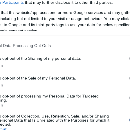
iszi, hogy a
Participants
that may further disclose it to other third parties.
vége, az nagyot téved!
Neil Patrick Harris
ugyanis
ony-gálán, a Broadway darabok díjátadóján is
 that this website/app uses one or more Google services and may gath
zik majd, aminek a színész egyértelmű
including but not limited to your visit or usage behaviour. You may click 
 Az elmúlt öt jelentős díjkiosztóból négyet a sztár
 to Google and its third-party tags to use your data for below specifi
ikor pedig kiderült, hogy a 2013-as Emmy-t is ő
ogle consent section.
nyilatkozott: „
Hatalmas megtiszteltetés ez nekem!
azt a forgatókönyvet kell majd követnem, mint a
lesz azért olyan nehéz dolgom
!”
l Data Processing Opt Outs
ményével már két Emmy-díjat érdemelt ki magának,
o opt-out of the Sharing of my personal data.
őtt pedig rekordnézettséget hozott az amerikai CBS
r, amikor a gálát vezette. „
Neil született
In
zórakoztató, megkapó és igazi showman, ráadásul
rt!
” – mondta el a tévétársaság elnöke.
o opt-out of the Sale of my Personal Data.
át mindössze egy nappal az
Így jártam anyátokkal
In
 premierje előtt, szeptember 22-én rendezik, így a
inak kötelező kedvcsináló lesz az ünnepség! Aki
to opt-out of processing my Personal Data for Targeted
ing.
 sorozat korábbi részeivel nosztalgiázna, kapcsoljon a
In
a, hisz Ted még mindig bőszen keresi leendő
a sárga esernyős lányt! Barney pedig perverzebb,
o opt-out of Collection, Use, Retention, Sale, and/or Sharing
ersonal Data that Is Unrelated with the Purposes for which it
lected.
Out