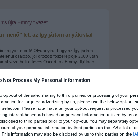
arris újra Emmy-t vezet
 menő" lett az Így jártam anyátokkal
ris nagyon menő! Olyannyira, hogy az Így jártam
elenül csajozó, jól öltözött főszereplője 2009 után
mal vezetheti a tévés Oscart, az Emmy-díjátadót.
+
-
o Not Process My Personal Information
n esedékes Emmy gála a legjobb sorozatokat,
to opt-out of the sale, sharing to third parties, or processing of your per
készítőket jutalmazza súlyos, de legalább fényes
formation for targeted advertising by us, please use the below opt-out s
 És hogy mit garantál a
Barney Stinson
r selection. Please note that after your opt-out request is processed y
séről híres sztár? A féktelen szórakozás mellett
 és érces, de jól csengő dallamokat. Mert igen,
eing interest-based ads based on personal information utilized by us or
ni is tud!
disclosed to third parties prior to your opt-out. You may separately opt-
losure of your personal information by third parties on the IAB’s list of
. This information may also be disclosed by us to third parties on the
IA
Fotó: Comedy Central