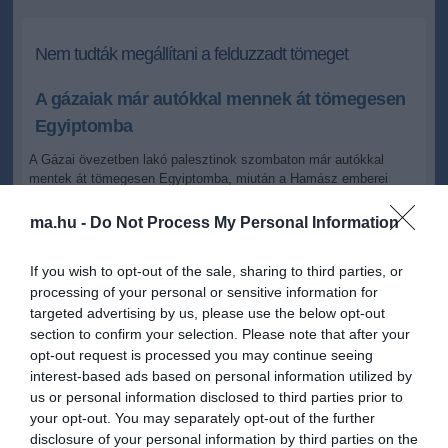
Nem tudták megállítani a felduzzadt tömeget
A gázaiak már autókkal mennek át tömegesen
Egyiptomba
A Gázai övezetben lakó palesztinok szombaton már autókkal
mentek át tömegesen Egyiptomba, miután a Hamász emberei
előző nap buldózerekkel járművek előtt is szabaddá tették az
átjárást. Az egyiptomi határőrök ismét nem avatkoztak be.
ma.hu -
Do Not Process My Personal Information
2008.01.26 10:37
+
-
If you wish to opt-out of the sale, sharing to third parties, or
MTI
processing of your personal or sensitive information for
targeted advertising by us, please use the below opt-out
section to confirm your selection. Please note that after your
opt-out request is processed you may continue seeing
Palesztin fegyveresek szerda este robbantásokkal réseket ütöttek
interest-based ads based on personal information utilized by
az övezetet Egyiptomtól elválasztó kerítésen, és ezt követően
us or personal information disclosed to third parties prior to
palesztinok tömegesen mentek át az arab országba alapvető
your opt-out. You may separately opt-out of the further
közszükségleti cikkeket vásárolni.
disclosure of your personal information by third parties on the