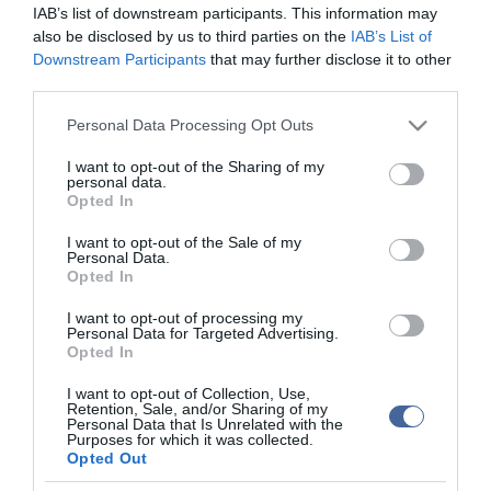
A határőrök két napig egyáltalán nem avatkoztak be, hagyták őket
IAB’s list of downstream participants. This information may
teljesen szabadon közlekedni, majd részlegesen lezárták a rafahi
also be disclosed by us to third parties on the
IAB’s List of
átkelőt, csak azokat a palesztinokat engedték át, akik Egyiptomból
Downstream Participants
that may further disclose it to other
visszatértek a Gázai övezetbe. Emiatt felduzzadt a tömeg a fő
third parties.
átjárónál a gázai övezeti oldalon, és a feldühödött palesztinok
kövekkel dobálták az egyiptomiakat, dulakodtak a rendőrökkel,
Please note that this website/app uses one or more Google
Personal Data Processing Opt Outs
akik a először a levegőbe leadott lövésekkel próbáltak rendet
services and may gather and store information including but
teremteni, majd vízágyúkat vetettek be a sokaság
not limited to your visit or usage behaviour. You may click to
I want to opt-out of the Sharing of my
szétoszlatására.
personal data.
grant or deny consent to Google and its third-party tags to
Opted In
Pénteken azonban az övezetet kizárólagos uralma alatt tartó
use your data for below specified purposes in below Google
Hamász palesztin radikális szervezet emberei leromboltak egy
consent section.
I want to opt-out of the Sale of my
újabb falszakaszt a határon, és annyira kibővítették a rést, hogy
Personal Data.
azon gépkocsival is át lehet jutni. Az egyiptomi határőrök először
Opted In
tettek némi tétova intézkedést a palesztinok újabb tömeges
átjutásának megakadályozására, de később feladták.
I want to opt-out of processing my
Personal Data for Targeted Advertising.
Opted In
I want to opt-out of Collection, Use,
Retention, Sale, and/or Sharing of my
Personal Data that Is Unrelated with the
Purposes for which it was collected.
Kapcsolódó írások:
Opted Out